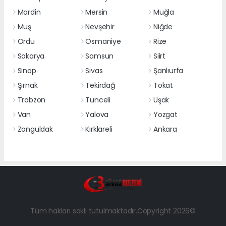
Mardin
Mersin
Muğla
Muş
Nevşehir
Niğde
Ordu
Osmaniye
Rize
Sakarya
Samsun
Siirt
Sinop
Sivas
Şanlıurfa
Şırnak
Tekirdağ
Tokat
Trabzon
Tunceli
Uşak
Van
Yalova
Yozgat
Zonguldak
Kırklareli
Ankara
Tüm hakları saklı tutulmaktadır.Copyright 2026©