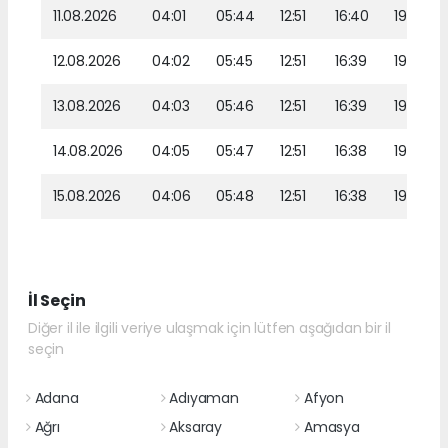
11.08.2026
04:01
05:44
12:51
16:40
19:48
12.08.2026
04:02
05:45
12:51
16:39
19:46
13.08.2026
04:03
05:46
12:51
16:39
19:45
14.08.2026
04:05
05:47
12:51
16:38
19:44
15.08.2026
04:06
05:48
12:51
16:38
19:43
İl Seçin
Diğer il ile ilgili veriye ulaşmak için lütfen aşağıdan bir il
seçin
Adana
Adıyaman
Afyon
Ağrı
Aksaray
Amasya