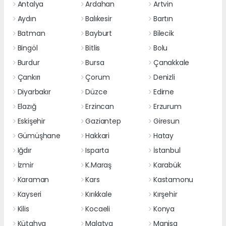
Antalya
Ardahan
Artvin
Aydın
Balıkesir
Bartın
Batman
Bayburt
Bilecik
Bingöl
Bitlis
Bolu
Burdur
Bursa
Çanakkale
Çankırı
Çorum
Denizli
Diyarbakır
Düzce
Edirne
Elazığ
Erzincan
Erzurum
Eskişehir
Gaziantep
Giresun
Gümüşhane
Hakkari
Hatay
Iğdır
Isparta
İstanbul
İzmir
K.Maraş
Karabük
Karaman
Kars
Kastamonu
Kayseri
Kırıkkale
Kırşehir
Kilis
Kocaeli
Konya
Kütahya
Malatya
Manisa