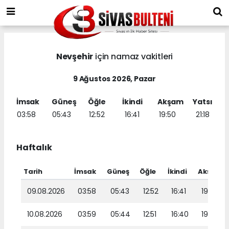
Nevşehir
için namaz vakitleri
9 Ağustos 2026, Pazar
İmsak
Güneş
Öğle
İkindi
Akşam
Yatsı
03:58
05:43
12:52
16:41
19:50
21:18
Haftalık
Tarih
İmsak
Güneş
Öğle
İkindi
Akşam
09.08.2026
03:58
05:43
12:52
16:41
19:50
10.08.2026
03:59
05:44
12:51
16:40
19:49