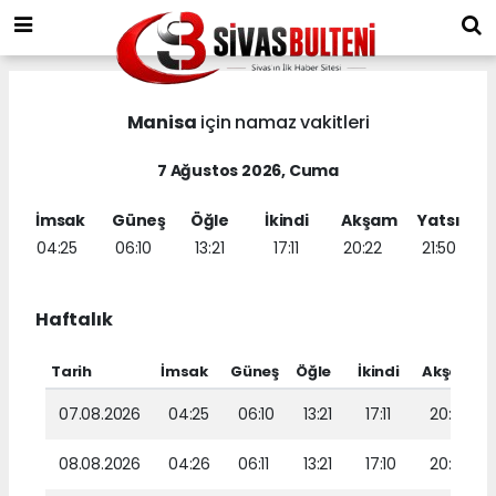
Manisa
için namaz vakitleri
7 Ağustos 2026, Cuma
İmsak
Güneş
Öğle
İkindi
Akşam
Yatsı
04:25
06:10
13:21
17:11
20:22
21:50
Haftalık
Tarih
İmsak
Güneş
Öğle
İkindi
Akşam
07.08.2026
04:25
06:10
13:21
17:11
20:22
08.08.2026
04:26
06:11
13:21
17:10
20:20