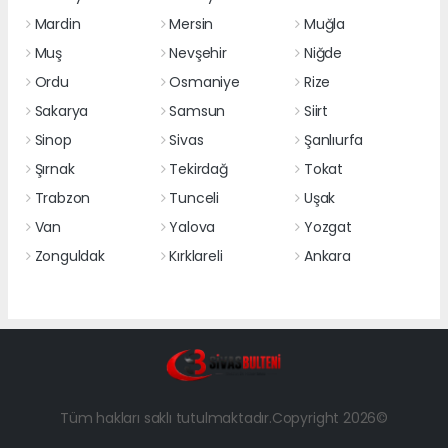
Mardin
Mersin
Muğla
Muş
Nevşehir
Niğde
Ordu
Osmaniye
Rize
Sakarya
Samsun
Siirt
Sinop
Sivas
Şanlıurfa
Şırnak
Tekirdağ
Tokat
Trabzon
Tunceli
Uşak
Van
Yalova
Yozgat
Zonguldak
Kırklareli
Ankara
Tüm hakları saklı tutulmaktadır.Copyright 2026©