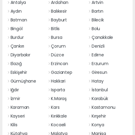
Antalya
Ardahan
Artvin
Aydın
Balıkesir
Bartın
Batman
Bayburt
Bilecik
Bingöl
Bitlis
Bolu
Burdur
Bursa
Çanakkale
Çankırı
Çorum
Denizli
Diyarbakır
Düzce
Edirne
Elazığ
Erzincan
Erzurum
Eskişehir
Gaziantep
Giresun
Gümüşhane
Hakkari
Hatay
Iğdır
Isparta
İstanbul
İzmir
K.Maraş
Karabük
Karaman
Kars
Kastamonu
Kayseri
Kırıkkale
Kırşehir
Kilis
Kocaeli
Konya
Kütahya
Malatya
Manisa