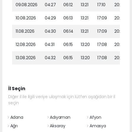
09.08.2026
04:27
06:12
13:21
17:10
20:19
10.08.2026
04:29
06:13
13:21
17:09
20:18
11.08.2026
04:30
06:14
13:21
17:09
20:17
12.08.2026
04:31
06:15
13:20
17:08
20:16
13.08.2026
04:32
06:15
13:20
17:08
20:14
İl Seçin
Diğer il ile ilgili veriye ulaşmak için lütfen aşağıdan bir il
seçin
Adana
Adıyaman
Afyon
Ağrı
Aksaray
Amasya