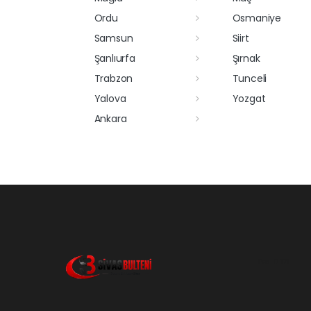
Ordu
Osmaniye
Samsun
Siirt
Şanlıurfa
Şırnak
Trabzon
Tunceli
Yalova
Yozgat
Ankara
Pro-0.171