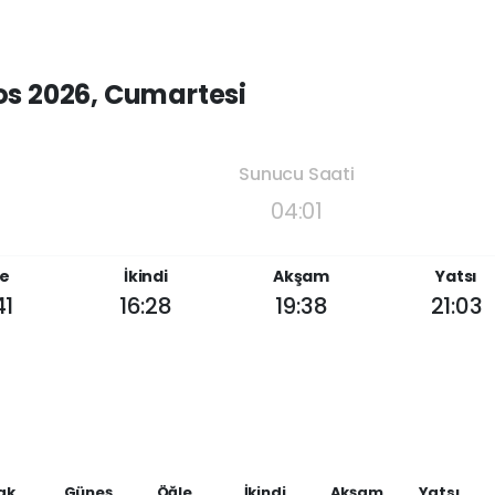
os 2026, Cumartesi
Sunucu Saati
04:01
e
İkindi
Akşam
Yatsı
41
16:28
19:38
21:03
ak
Güneş
Öğle
İkindi
Akşam
Yatsı