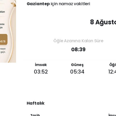
Gaziantep
için namaz vakitleri
8 Ağust
Öğle Azanına Kalan Süre
08:39
İmsak
Güneş
Öğl
03:52
05:34
12:
Haftalık
Tarih
İms