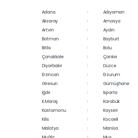
Adana
Adıyaman
Aksaray
Amasya
Artvin
Aydın
Batman
Bayburt
Bitlis
Bolu
Çanakkale
Çankırı
Diyarbakır
Düzce
Erzincan
Erzurum
Giresun
Gümüşhane
Iğdır
Isparta
K.Maraş
Karabük
Kastamonu
Kayseri
Kilis
Kocaeli
Malatya
Manisa
Muğla
Muş