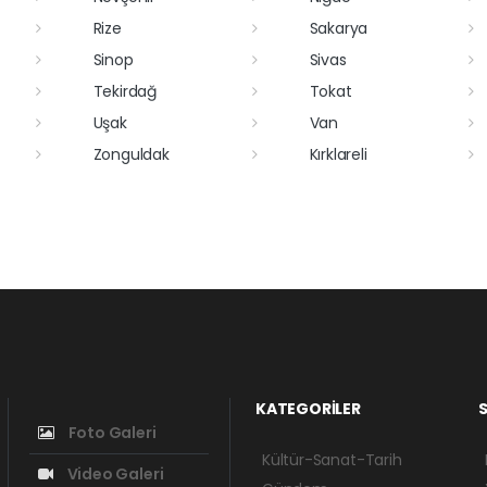
Rize
Sakarya
Sinop
Sivas
Tekirdağ
Tokat
Uşak
Van
Zonguldak
Kırklareli
KATEGORİLER
S
Foto Galeri
Kültür-Sanat-Tarih
Video Galeri