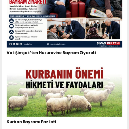
Vali Şimşek’ten Huzurevine Bayram Ziyareti
Kurban Bayramı Fazileti