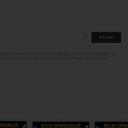
Gönder
lunuyor ve sivasbulteni.com sitesine yaptığınız yorumunuzla ilgili doğrudan
yorsunuz. Yazılan tüm yorumlardan site yönetimi hiçbir şekilde sorumlu