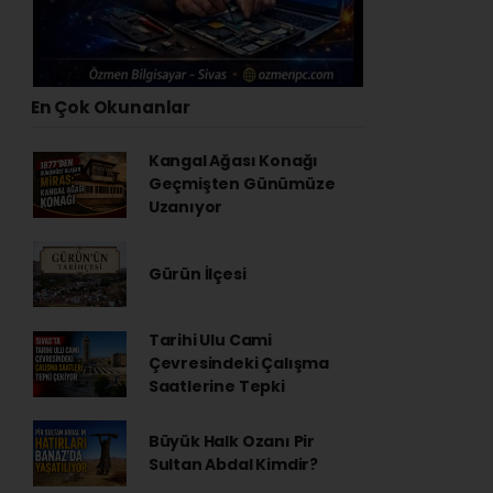
En Çok Okunanlar
Kangal Ağası Konağı
Geçmişten Günümüze
Uzanıyor
Gürün İlçesi
Tarihi Ulu Cami
Çevresindeki Çalışma
Saatlerine Tepki
Büyük Halk Ozanı Pir
Sultan Abdal Kimdir?