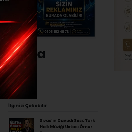
t Kaçta
İlginizi Çekebilir
Sivas'ın Davudi Sesi: Türk
Halk Müziği Ustası Ömer