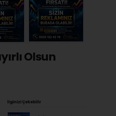
ırlı Olsun
İlginizi Çekebilir