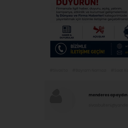
#Sivas’ta
#Bayram Namazı
#Saat K
menderes apaydın
sivasbulteni@yand