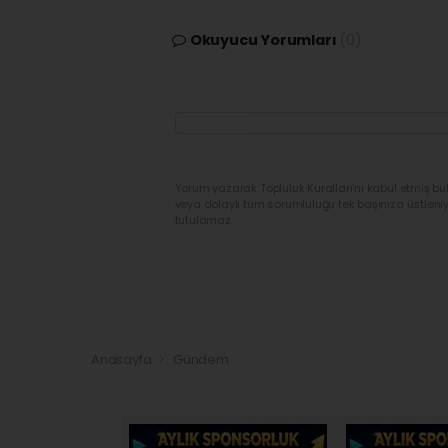
Okuyucu Yorumları
(0)
Yorum yazarak Topluluk Kuralları’nı kabul etmiş bu
veya dolaylı tüm sorumluluğu tek başınıza üstleni
tutulamaz.
Anasayfa
Gündem