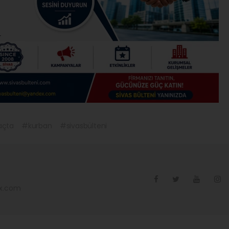
açta
#kurban
#sivasbülteni
ex.com