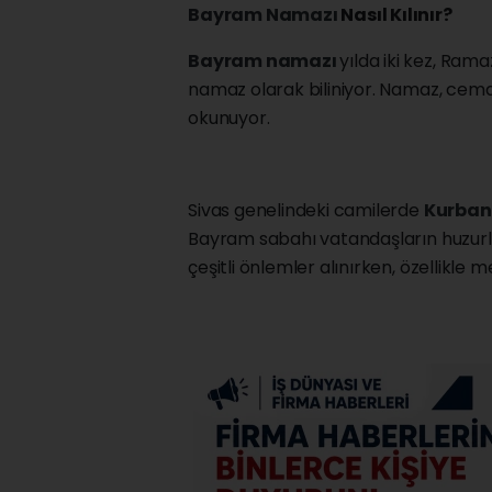
Bayram Namazı
Nasıl Kılınır?
Bayram namazı
yılda iki kez, Ram
namaz olarak biliniyor. Namaz, cemaa
okunuyor.
Sivas genelindeki camilerde
Kurba
Bayram sabahı vatandaşların huzurlu v
çeşitli önlemler alınırken, özellikle