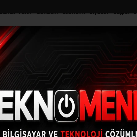
-Sanat-Tarih
Gündem
Ekonomi
Siyaset
Sağlık
S