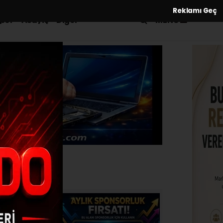
Reklamı Geç
MENÜ
por
Asayiş
Diğer