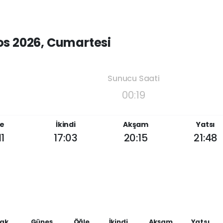
os 2026, Cumartesi
Sunucu Saati
00:19
e
İkindi
Akşam
Yatsı
11
17:03
20:15
21:48
ak
Güneş
Öğle
İkindi
Akşam
Yatsı