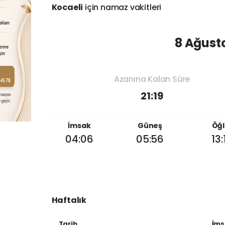
Kocaeli
için namaz vakitleri
8 Ağust
Azanına Kalan Süre
21:19
İmsak
Güneş
Öğl
04:06
05:56
13:
Haftalık
Tarih
İms