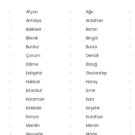
Afyon
Ağrı
Antalya
Ardahan
Balıkesir
Bartın
Bilecik
Bingöl
Burdur
Bursa
Çorum
Denizli
Edirne
Elazığ
Eskişehir
Gaziantep
Hakkari
Hatay
İstanbul
İzmir
Karaman
Kars
Kırıkkale
Kırşehir
Konya
Kütahya
Mardin
Mersin
Nevşehir
Niğde