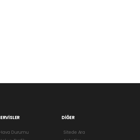
ERVİSLER
DİĞER
Hava Durumu
Sitede Ara