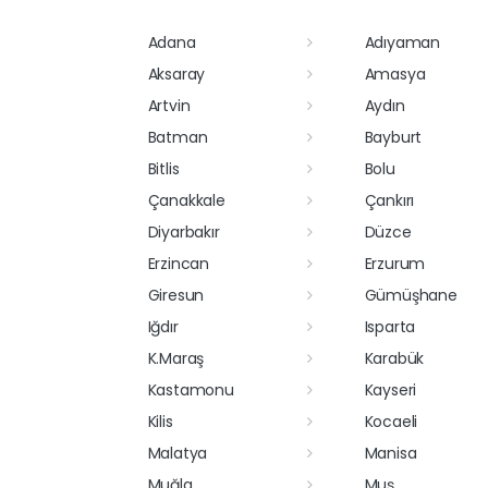
Adana
Adıyaman
Aksaray
Amasya
Artvin
Aydın
Batman
Bayburt
Bitlis
Bolu
Çanakkale
Çankırı
Diyarbakır
Düzce
Erzincan
Erzurum
Giresun
Gümüşhane
Iğdır
Isparta
K.Maraş
Karabük
Kastamonu
Kayseri
Kilis
Kocaeli
Malatya
Manisa
Muğla
Muş