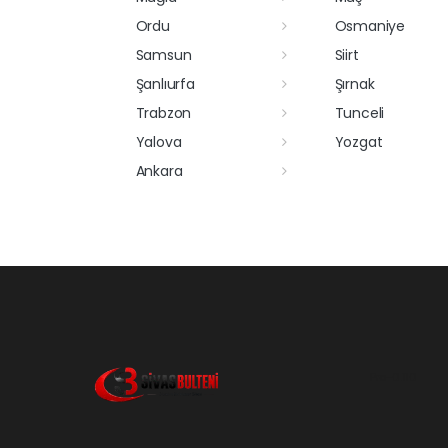
Ordu
Osmaniye
Samsun
Siirt
Şanlıurfa
Şırnak
Trabzon
Tunceli
Yalova
Yozgat
Ankara
Pro-0.110