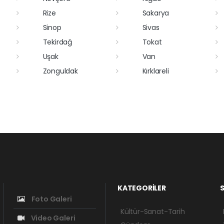
Rize
Sakarya
Sinop
Sivas
Tekirdağ
Tokat
Uşak
Van
Zonguldak
Kırklareli
KATEGORİLER
S
Foto Galeri
Kültür-Sanat-Tarih
Video Galeri