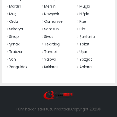
Mardin
Mersin
Muğla
Muş
Nevşehir
Niğde
Ordu
Osmaniye
Rize
Sakarya
Samsun
Siirt
Sinop
Sivas
Şanlıurfa
Şırnak
Tekirdağ
Tokat
Trabzon
Tunceli
Uşak
Van
Yalova
Yozgat
Zonguldak
Kırklareli
Ankara
Tüm hakları saklı tutulmaktadır.Copyright 2026©