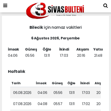
Bilecik
için namaz vakitleri
6 Ağustos 2026, Perşembe
İmsak
Güneş
Öğle
İkindi
Akşam
Yatsı
04:06
05:56
13:11
17:03
20:16
21:48
Haftalık
Tarih
İmsak
Güneş
Öğle
İkindi
Akşam
06.08.2026
04:06
05:56
13:11
17:03
20:16
07.08.2026
04:08
05:57
13:11
17:02
20:15