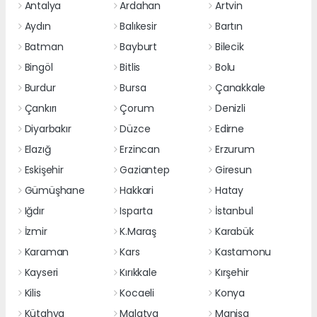
Antalya
Ardahan
Artvin
Aydın
Balıkesir
Bartın
Batman
Bayburt
Bilecik
Bingöl
Bitlis
Bolu
Burdur
Bursa
Çanakkale
Çankırı
Çorum
Denizli
Diyarbakır
Düzce
Edirne
Elazığ
Erzincan
Erzurum
Eskişehir
Gaziantep
Giresun
Gümüşhane
Hakkari
Hatay
Iğdır
Isparta
İstanbul
İzmir
K.Maraş
Karabük
Karaman
Kars
Kastamonu
Kayseri
Kırıkkale
Kırşehir
Kilis
Kocaeli
Konya
Kütahya
Malatya
Manisa