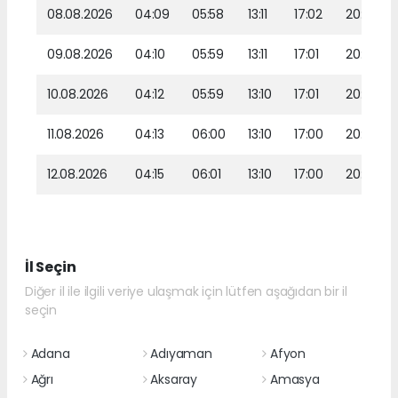
08.08.2026
04:09
05:58
13:11
17:02
20:13
09.08.2026
04:10
05:59
13:11
17:01
20:12
10.08.2026
04:12
05:59
13:10
17:01
20:11
11.08.2026
04:13
06:00
13:10
17:00
20:10
12.08.2026
04:15
06:01
13:10
17:00
20:08
İl Seçin
Diğer il ile ilgili veriye ulaşmak için lütfen aşağıdan bir il
seçin
Adana
Adıyaman
Afyon
Ağrı
Aksaray
Amasya