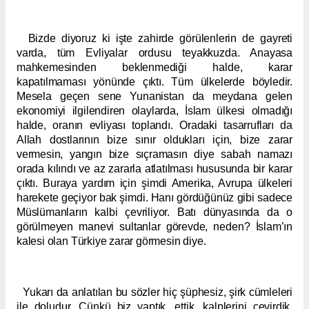
Bizde diyoruz ki işte zahirde görülenlerin de gayreti
varda, tüm Evliyalar ordusu teyakkuzda. Anayasa
mahkemesinden beklenmediği halde, karar
kapatılmaması yönünde çıktı. Tüm ülkelerde böyledir.
Mesela geçen sene Yunanistan da meydana gelen
ekonomiyi ilgilendiren olaylarda, İslam ülkesi olmadığı
halde, oranın evliyası toplandı. Oradaki tasarrufları da
Allah dostlarının bize sınır oldukları için, bize zarar
vermesin, yangın bize sıçramasın diye sabah namazı
orada kılındı ve az zararla atlatılması hususunda bir karar
çıktı. Buraya yardım için şimdi Amerika, Avrupa ülkeleri
harekete geçiyor bak şimdi. Hanı gördüğünüz gibi sadece
Müslümanların kalbi çevriliyor. Batı dünyasında da o
görülmeyen manevi sultanlar görevde, neden? İslam’ın
kalesi olan Türkiye zarar görmesin diye.
Yukarı da anlatılan bu sözler hiç şüphesiz, şirk cümleleri
ile doludur. Çünkü biz yaptık, ettik, kalplerini çevirdik,