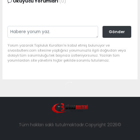
Okuyucu Yorumları
(0)
Gönder
Yorum yazarak Topluluk Kuralları’nı kabul etmiş bulunuyor ve
sivasbulteni.com sitesine yaptığınız yorumunuzla ilgili doğrudan veya
dolaylı tüm sorumluluğu tek başınıza üstleniyorsunuz. Yazılan tüm
yorumlardan site yönetimi hiçbir şekilde sorumlu tutulamaz.
Tüm hakları saklı tutulmaktadır.Copyright 2026©