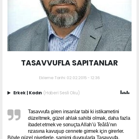
TASAVVUFLA SAPITANLAR
Ekleme Tarihi: 02.02.2015 - 12:36
Erkek
|
Kadın
(Haberi Sesli Oku)
Tasavvufa giren insanlar tabi ki istikametini
düzeltmek, güzel ahlak sahibi olmak, daha fazla
ibadet etmek ve sonuçta Allah’ü Teâlâ’nın
rızasına kavuşup cennete girmek için girerler.
Böyle güzel niyetlerle, samimi duygularla Tasavvufa,