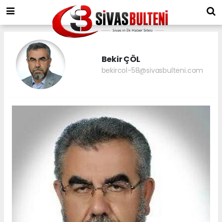
Bekir ÇÖL
bekircol-58@sivasbulteni.com