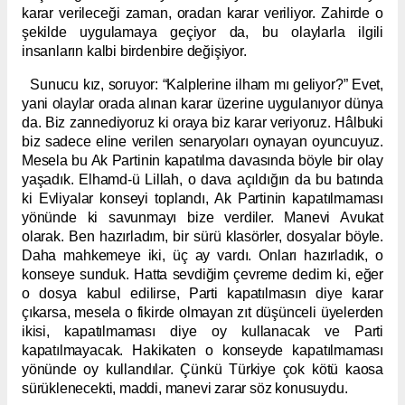
karar verileceği zaman, oradan karar veriliyor. Zahirde o
şekilde uygulamaya geçiyor da, bu olaylarla ilgili
insanların kalbi birdenbire değişiyor.
Sunucu kız, soruyor: “Kalplerine ilham mı geliyor?” Evet,
yani olaylar orada alınan karar üzerine uygulanıyor dünya
da. Biz zannediyoruz ki oraya biz karar veriyoruz. Hâlbuki
biz sadece eline verilen senaryoları oynayan oyuncuyuz.
Mesela bu Ak Partinin kapatılma davasında böyle bir olay
yaşadık. Elhamd-ü Lillah, o dava açıldığın da bu batında
ki Evliyalar konseyi toplandı, Ak Partinin kapatılmaması
yönünde ki savunmayı bize verdiler. Manevi Avukat
olarak. Ben hazırladım, bir sürü klasörler, dosyalar böyle.
Daha mahkemeye iki, üç ay vardı. Onları hazırladık, o
konseye sunduk. Hatta sevdiğim çevreme dedim ki, eğer
o dosya kabul edilirse, Parti kapatılmasın diye karar
çıkarsa, mesela o fikirde olmayan zıt düşünceli üyelerden
ikisi, kapatılmaması diye oy kullanacak ve Parti
kapatılmayacak. Hakikaten o konseyde kapatılmaması
yönünde oy kullandılar. Çünkü Türkiye çok kötü kaosa
sürüklenecekti, maddi, manevi zarar söz konusuydu.