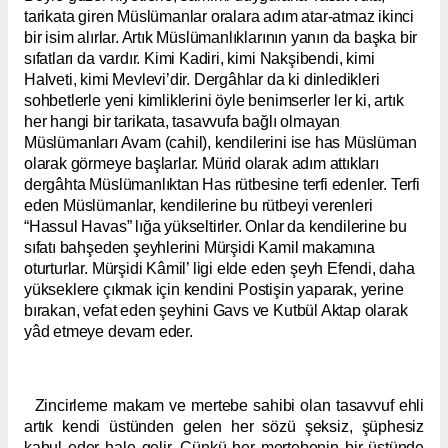
tarikata giren Müslümanlar oralara adım atar-atmaz ikinci
bir isim alırlar. Artık Müslümanlıklarının yanın da başka bir
sıfatları da vardır. Kimi Kadiri, kimi Nakşibendi, kimi
Halveti, kimi Mevlevi’dir. Dergâhlar da ki dinledikleri
sohbetlerle yeni kimliklerini öyle benimserler ler ki, artık
her hangi bir tarikata, tasavvufa bağlı olmayan
Müslümanları Avam (cahil), kendilerini ise has Müslüman
olarak görmeye başlarlar. Mürid olarak adım attıkları
dergâhta Müslümanlıktan Has rütbesine terfi edenler. Terfi
eden Müslümanlar, kendilerine bu rütbeyi verenleri
“Hassul Havas” lığa yükseltirler. Onlar da kendilerine bu
sıfatı bahşeden şeyhlerini Mürşidi Kamil makamına
oturturlar. Mürşidi Kâmil’ ligi elde eden şeyh Efendi, daha
yükseklere çıkmak için kendini Postişin yaparak, yerine
bırakan, vefat eden şeyhini Gavs ve Kutbül Aktap olarak
yâd etmeye devam eder.
Zincirleme makam ve mertebe sahibi olan tasavvuf ehli
artık kendi üstünden gelen her sözü şeksiz, şüphesiz
kabul eder hale gelir. Çünkü her mertebenin bir üstünde