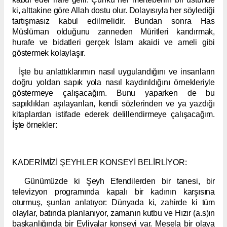
ki, alttakine göre Allah dostu olur. Dolayısıyla her söylediği
tartışmasız kabul edilmelidir. Bundan sonra Has
Müslüman olduğunu zanneden Müritleri kandırmak,
hurafe ve bidatleri gerçek İslam akaidi ve ameli gibi
göstermek kolaylaşır.
İşte bu anlattıklarımın nasıl uygulandığını ve insanların
doğru yoldan sapık yola nasıl kaydırıldığını örnekleriyle
göstermeye çalışacağım. Bunu yaparken de bu
sapıklıkları aşılayanları, kendi sözlerinden ve ya yazdığı
kitaplardan istifade ederek delillendirmeye çalışacağım.
İşte örnekler:
KADERİMİZİ ŞEYHLER KONSEYİ BELİRLİYOR:
Günümüzde ki Şeyh Efendilerden bir tanesi, bir
televizyon programında kapalı bir kadının karşısına
oturmuş, şunları anlatıyor: Dünyada ki, zahirde ki tüm
olaylar, batında planlanıyor, zamanın kutbu ve Hızır (a.s)ın
başkanlığında bir Evliyalar konseyi var. Mesela bir olaya