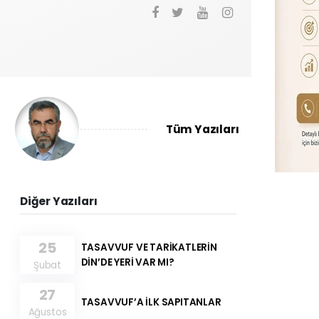
Tüm Yazıları
Diğer Yazıları
25
TASAVVUF VE TARİKATLERİN
DİN’DE YERİ VAR MI?
Şubat
27
TASAVVUF’A İLK SAPITANLAR
Ağustos