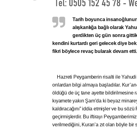
Tarih boyunca insanoğlunun k
alışkanlığa bağlı olarak Yahu
gerdikten üç gün sonra gittik
kendini kurtardı geri gelecek diye bek
fikri böylece revaç bularak devam etti
Hazreti Peygamberin risalti ile Yahudi
onlardan bilgi almaya başladılar. Kur’an
öldüğü de üç tane ayette bildirilmesine r
kıyamete yakın Şam’da ki beyaz minareye
kaldıracağını” iddia etmişler ve bu söz
geçirmişlerdir. Bu iftirayı Peygamberimi
verilmediğini, Kuran’a zıt olan böyle b