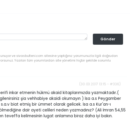
Gönder
lunuyor ve sivasbulteni.com sitesine yaptığınız yorumunuzla ilgili doğrudan
yorsunuz. Yazılan tüm yorumlardan site yönetimi hiçbir şekilde sorumlu
(30.03.2017 13:15 - #336)
Şerifi inkar etmenin hükmü akaid kitaplarımızda yazmaktadır.(
ilgilenirsiniz şia vehhabiye akaidi okumayın ) İsa a.s Peygamber
a.v biat etmiş bir ümmet olarak gelicek. İsa a.s Kur'an-ı
lmediğine dair ayeti celileri neden yazmadınız? (Ali İmran 54,55
en teveffa kelimesinin lugat anlamına biraz daha iyi bakın.