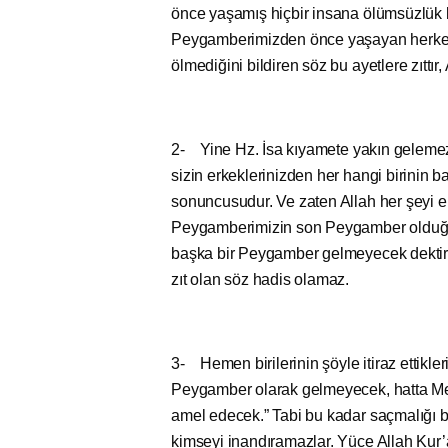
önce yaşamış hiçbir insana ölümsüzlük b
Peygamberimizden önce yaşayan herkesin 
ölmediğini bildiren söz bu ayetlere zıttır
2- Yine Hz. İsa kıyamete yakın gelemez
sizin erkeklerinizden her hangi birinin b
sonuncusudur. Ve zaten Allah her şeyi en
Peygamberimizin son Peygamber olduğu a
başka bir Peygamber gelmeyecek dektir. S
zıt olan söz hadis olamaz.
3- Hemen birilerinin şöyle itiraz ettikl
Peygamber olarak gelmeyecek, hatta Me
amel edecek.” Tabi bu kadar saçmalığı bi
kimseyi inandıramazlar. Yüce Allah Kur’