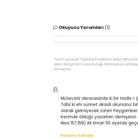
Okuyucu Yorumları
(1)
Yorum yazarak Topluluk Kuralları’nı kabul etmiş bu
veya dolaylı tüm sorumluluğu tek başınıza üstleni
tutulamaz.
Mütevatir derecesinde ki bir Hadis-i 
Tabii ki ehi sünnet akaidi okursanız b
olarak gelmiyecek zaten Peygamber s.
Kerimde öldüğü yazarken demişsiniz ö
Nisa 157,158) Ali İmran 55 ayetde geç
Yorumu Yanıtla