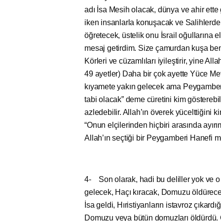
adı İsa Mesih olacak, dünya ve ahir ette 
iken insanlarla konuşacak ve Salihlerden o
öğretecek, üstelik onu İsrail oğullarına 
mesaj getirdim. Size çamurdan kuşa benze
Körleri ve cüzamlıları iyileştirir, yine A
49 ayetler) Daha bir çok ayette Yüce Mevl
kıyamete yakın gelecek ama Peygamber o
tabi olacak” deme cüretini kim gösterebi
azledebilir. Allah’ın överek yücelttiğini 
“Onun elçilerinden hiçbiri arasında ayırı
Allah’ın seçtiği bir Peygamberi Hanefi m
4- Son olarak, hadi bu deliller yok ve o
gelecek, Haçı kıracak, Domuzu öldürecek
İsa geldi, Hıristiyanların istavroz çıkard
Domuzu veya bütün domuzları öldürdü. 