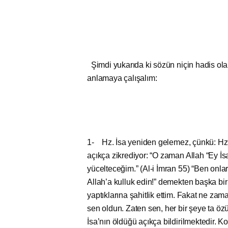
Şimdi yukarıda ki sözün niçin hadis ol
anlamaya çalışalım:
1- Hz. İsa yeniden gelemez, çünkü: Hz
açıkça zikrediyor: “O zaman Allah “Ey İ
yücelteceğim.” (Al-i İmran 55) “Ben onl
Allah’a kulluk edin!” demekten başka bi
yaptıklarına şahitlik ettim. Fakat ne zama
sen oldun. Zaten sen, her bir şeye ta öz
İsa’nın öldüğü açıkça bildirilmektedir. K