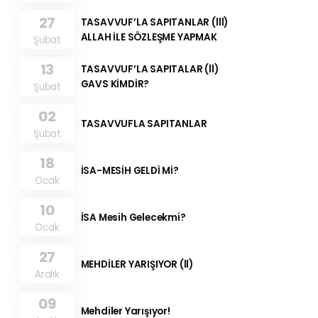
27
TASAVVUF’LA SAPITANLAR (lll)
ALLAH İLE SÖZLEŞME YAPMAK
Şubat
13
TASAVVUF’LA SAPITALAR (ll)
GAVS KİMDİR?
Şubat
02
TASAVVUFLA SAPITANLAR
Şubat
18
İSA-MESİH GELDİ Mİ?
Ocak
10
İSA Mesih Gelecekmi?
Ocak
27
MEHDİLER YARIŞIYOR (ll)
Aralık
09
Mehdiler Yarışıyor!