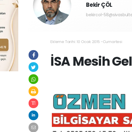
Bekir ÇÖL
bekircol-58@sivasbult
Ekleme Tarihi: 10 Ocak 2015 -Cumartesi
İSA Mesih Ge