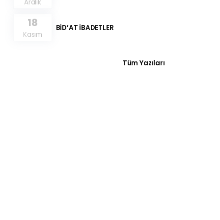
Aralık
18
BİD’AT İBADETLER
Kasım
Tüm Yazıları