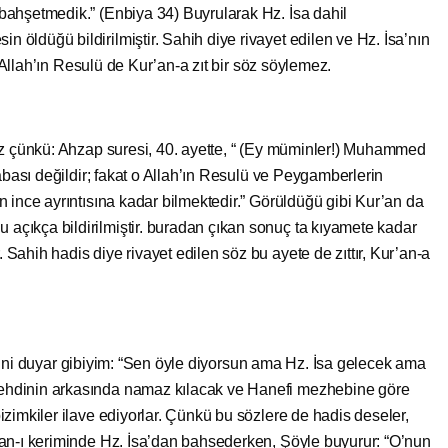
ahşetmedik.” (Enbiya 34) Buyrularak Hz. İsa dahil
öldüğü bildirilmiştir. Sahih diye rivayet edilen ve Hz. İsa’nın
, Allah’ın Resulü de Kur’an-a zıt bir söz söylemez.
 çünkü: Ahzap suresi, 40. ayette, “ (Ey müminler!) Muhammed
abası değildir; fakat o Allah’ın Resulü ve Peygamberlerin
 ince ayrıntısına kadar bilmektedir.” Görüldüğü gibi Kur’an da
çıkça bildirilmiştir. buradan çıkan sonuç ta kıyamete kadar
ahih hadis diye rivayet edilen söz bu ayete de zıttır, Kur’an-a
erini duyar gibiyim: “Sen öyle diyorsun ama Hz. İsa gelecek ama
hdinin arkasında namaz kılacak ve Hanefi mezhebine göre
zimkiler ilave ediyorlar. Çünkü bu sözlere de hadis deseler,
an-ı keriminde Hz. İsa’dan bahsederken, Şöyle buyurur: “O’nun