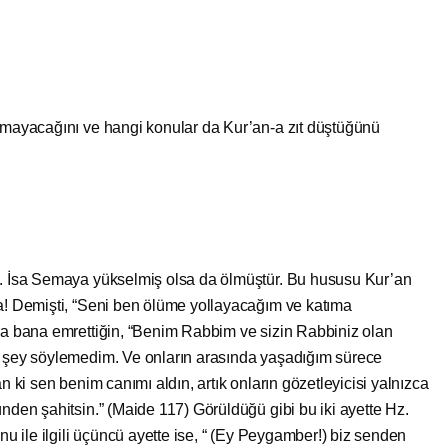
amayacağını ve hangi konular da Kur’an-a zıt düştüğünü
. İsa Semaya yükselmiş olsa da ölmüştür. Bu hususu Kur’an
sa! Demişti, “Seni ben ölüme yollayacağım ve katıma
ara bana emrettiğin, “Benim Rabbim ve sizin Rabbiniz olan
r şey söylemedim. Ve onların arasında yaşadığım sürece
n ki sen benim canımı aldın, artık onların gözetleyicisi yalnızca
ünden şahitsin.” (Maide 117) Görüldüğü gibi bu iki ayette Hz.
onu ile ilgili üçüncü ayette ise, “ (Ey Peygamber!) biz senden