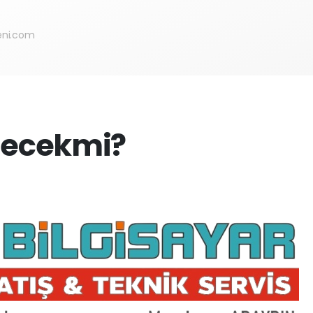
eni.com
lecekmi?