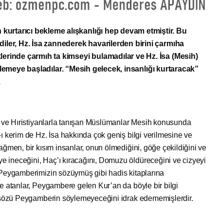
urtarıcı bekleme alışkanlığı hep devam etmiştir. Bu
diler, Hz. İsa zannederek havarilerden birini çarmıha
lerinde çarmıh ta kimseyi bulamadılar ve Hz. İsa (Mesih)
lemeye başladılar. “Mesih gelecek, insanlığı kurtaracak”
.
 ve Hıristiyanlarla tanışan Müslümanlar Mesih konusunda
-ı kerim de Hz. İsa hakkında çok geniş bilgi verilmesine ve
ağmen, bir kısım insanlar, onun ölmediğini, göğe çekildiğini ve
 ineceğini, Haç’ı kıracağını, Domuzu öldüreceğini ve cizyeyi
ü Peygamberimizin sözüymüş gibi hadis kitaplarına
ze atanlar, Peygambere gelen Kur’an da böyle bir bilgi
ir sözü Peygamberin söylemeyeceğini idrak edememişlerdir.