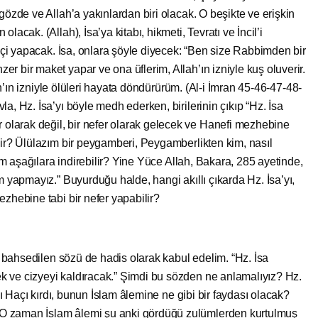
gözde ve Allah’a yakınlardan biri olacak. O beşikte ve erişkin
lacak. (Allah), İsa’ya kitabı, hikmeti, Tevratı ve İncil’i
elçi yapacak. İsa, onlara şöyle diyecek: “Ben size Rabbimden bir
r bir maket yapar ve ona üflerim, Allah’ın izniyle kuş oluverir.
llah’ın izniyle ölüleri hayata döndürürüm. (Al-i İmran 45-46-47-48-
a, Hz. İsa’yı böyle medh ederken, birilerinin çıkıp “Hz. İsa
larak değil, bir nefer olarak gelecek ve Hanefi mezhebine
lir? Ülülazım bir peygamberi, Peygamberlikten kim, nasıl
kim aşağılara indirebilir? Yine Yüce Allah, Bakara, 285 ayetinde,
m yapmayız.” Buyurduğu halde, hangi akıllı çıkarda Hz. İsa’yı,
ezhebine tabi bir nefer yapabilir?
 bahsedilen sözü de hadis olarak kabul edelim. “Hz. İsa
 ve cizyeyi kaldıracak.” Şimdi bu sözden ne anlamalıyız? Hz.
ığı Haçı kırdı, bunun İslam âlemine ne gibi bir faydası olacak?
O zaman İslam âlemi şu anki gördüğü zulümlerden kurtulmuş