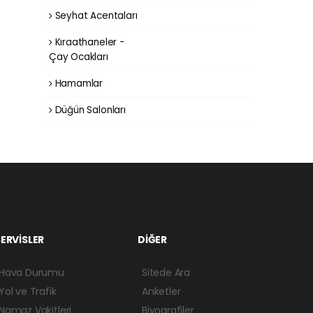
Seyhat Acentaları
Kıraathaneler -
Çay Ocakları
Hamamlar
Düğün Salonları
ERVİSLER
DİĞER
Hava Durumu
Sitede Ara
Yol ve Trafik
Anketler
Namaz Vakitleri
Biyografiler