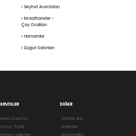
Seyhat Acentaları
Kıraathaneler -
Çay Ocakları
Hamamlar
Düğün Salonları
ERVİSLER
DİĞER
Hava Durumu
Sitede Ara
Yol ve Trafik
Anketler
Namaz Vakitleri
Biyografiler