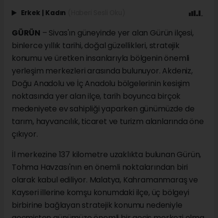
Erkek
|
Kadın
(Haberi Sesli Oku)
GÜRÜN
– Sivas'ın güneyinde yer alan Gürün ilçesi,
binlerce yıllık tarihi, doğal güzellikleri, stratejik
konumu ve üretken insanlarıyla bölgenin önemli
yerleşim merkezleri arasında bulunuyor. Akdeniz,
Doğu Anadolu ve İç Anadolu bölgelerinin kesişim
noktasında yer alan ilçe, tarih boyunca birçok
medeniyete ev sahipliği yaparken günümüzde de
tarım, hayvancılık, ticaret ve turizm alanlarında öne
çıkıyor.
İl merkezine 137 kilometre uzaklıkta bulunan Gürün,
Tohma Havzası'nın en önemli noktalarından biri
olarak kabul ediliyor. Malatya, Kahramanmaraş ve
Kayseri illerine komşu konumdaki ilçe, üç bölgeyi
birbirine bağlayan stratejik konumu nedeniyle
geçmişten günümüze önemli bir geçiş merkezi olma