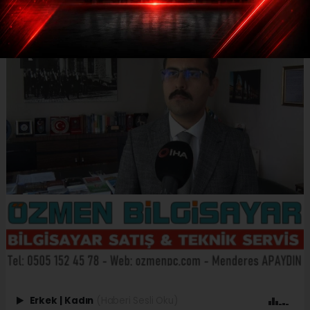
Erkek
|
Kadın
(Haberi Sesli Oku)