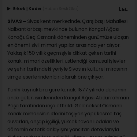
Erkek
|
Kadın
(Haberi Sesli Oku)
SİVAS –
Sivas kent merkezinde, Çarşıbaşı Mahallesi
Nalbantlarbaşı mevkiinde bulunan Kangal Ağası
Konağı, Geç Osmanlı döneminden günümüze ulaşan
en önemli sivil mimari yapılar arasında yer alıyor.
Yaklaşık 150 yıllık geçmişiyle dikkat çeken tarihi
konak, mimari özellikleri, üstlendiği kamusal işlevler
ve şehir tarihindeki yeriyle Sivas’ın kültürel mirasının
simge eserlerinden biri olarak öne çıkıyor.
Tarihi kaynaklara göre konak, 1877 yılında dönemin
önde gelen isimlerinden Kangal Ağası Abdurrahman
Paşa tarafından inşa ettirildi. Geleneksel Osmanlı
konak mimarisinin izlerini taşıyan yapı; kesme taş
duvarları, ahşap işçiliği, yüksek tavanlı odaları ve
dönemin estetik anlayışını yansıtan detaylarıyla