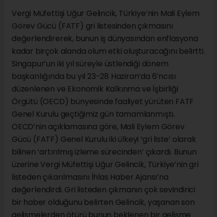
Vergi Müfettişi Uğur Gelincik, Türkiye’nin Mali Eylem
Görev Gücü (FATF) gri listesinden çıkmasını
değerlendirerek, bunun iş dünyasından enflasyona
kadar birçok alanda olum etki oluşturacağını belirtti.
Singapur’un iki yıl süreyle üstlendiği dönem
başkanlığında bu yıl 23-28 Haziran’da 6’ncısı
düzenlenen ve Ekonomik Kalkınma ve İşbirliği
Örgütü (OECD) bünyesinde faaliyet yürüten FATF
Genel Kurulu geçtiğimiz gün tamamlanmıştı.
OECD’nin açıklamasına göre, Mali Eylem Görev
Gücü (FATF) Genel Kurulu iki ülkeyi ‘gri liste’ olarak
bilinen ‘artırılmış izleme sürecinden’ çıkardı. Bunun
üzerine Vergi Müfettişi Uğur Gelincik, Türkiye’nin gri
listeden çıkarılmasını İhlas Haber Ajansı’na
değerlendirdi. Gri listeden çıkmanın çok sevindirici
bir haber olduğunu belirten Gelincik, yaşanan son
gelişmelerden ötürü bunun beklenen bir gelişme