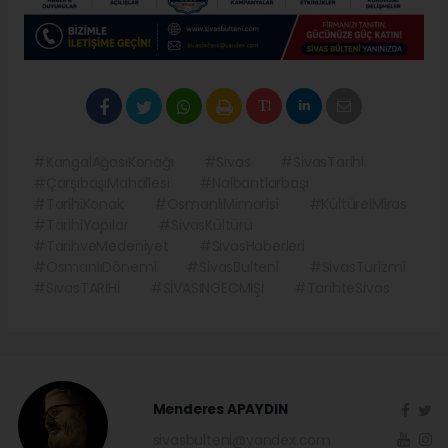
#KangalAğasıKonağı
#Sivas
#SivasTarihi
#ÇarşıbaşıMahallesi
#Nalbantlarbaşı
#TarihiKonak
#OsmanlıMimarisi
#KültürelMiras
#TarihiYapılar
#SivasKültürü
#TarihveMedeniyet
#SivasHaberleri
#OsmanlıDönemi
#SivasBulteni
#SivasTurizmi
#SivasTARİHİ
#SİVASINGECMİŞİ
#TarihteSivas
Menderes APAYDIN
sivasbulteni@yandex.com