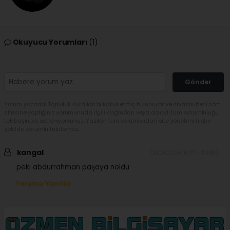
Okuyucu Yorumları
(1)
Gönder
Yorum yazarak Topluluk Kuralları’nı kabul etmiş bulunuyor ve sivasbulteni.com
sitesine yaptığınız yorumunuzla ilgili doğrudan veya dolaylı tüm sorumluluğu
tek başınıza üstleniyorsunuz. Yazılan tüm yorumlardan site yönetimi hiçbir
şekilde sorumlu tutulamaz.
kangal
(24.06.2026 10:37 - #689)
peki abdurrahman paşaya noldu
Yorumu Yanıtla