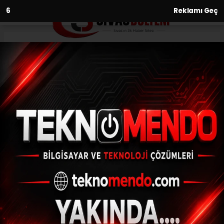
4
Reklamı Geç
Anasayfa
Ekonomi
Vergi Müfettişi Gelincik,
Türkiye’nin Gri Liste’den
çıkmasını değerlendirdi
EKONOMI
(İHA) - İhlas Haber Ajansı | 30.06.2024 - 14:35, Güncelleme:
30.06.2024 - 14:02
Vergi Müfettişi Gelincik, Türkiye’nin Gri
Liste’den çıkmasını değerlendirdi
ABONE OL