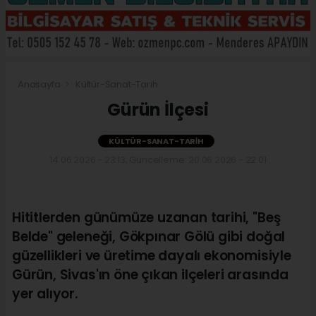
Anasayfa
Kültür-Sanat-Tarih
Gürün İlçesi
KÜLTÜR-SANAT-TARIH
14.06.2026 - 23:13, Güncelleme: 20.06.2026 - 22:01
Hititlerden günümüze uzanan tarihi, "Beş
Belde" geleneği, Gökpınar Gölü gibi doğal
güzellikleri ve üretime dayalı ekonomisiyle
Gürün, Sivas'ın öne çıkan ilçeleri arasında
yer alıyor.