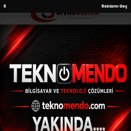
4
Reklamı Geç
Anasayfa
Kültür-Sanat-Tarih
Sivas’ta Yıllardır Dilden Dile
Anlatılan Şahsiyet
KÜLTÜR-SANAT-TARIH
(Menderes APAYDIN) - Sivas Bülteni | 04.06.2026 - 23:50,
Güncelleme: 09.06.2026 - 20:36
Arap Şeyh, Sivas Kongresi döneminde şehir
halkını birlik ve beraberliğe davet ederek
milli mücadeleye manevi destek verdiği,
halk üzerindeki etkisiyle dönemin önemli
manevi önderlerinden biri olduğu ifade