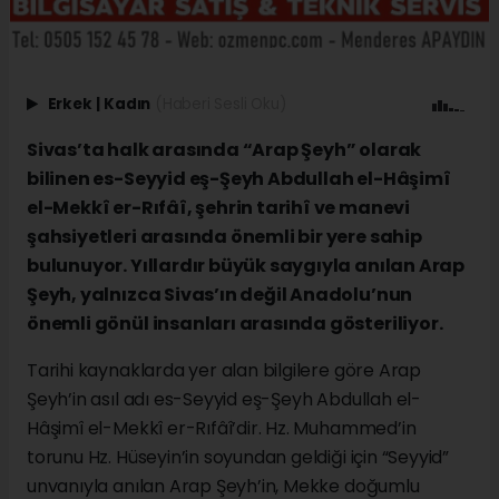
Erkek
|
Kadın
(Haberi Sesli Oku)
Sivas’ta halk arasında “Arap Şeyh” olarak
bilinen es-Seyyid eş-Şeyh Abdullah el-Hâşimî
el-Mekkî er-Rıfâî, şehrin tarihî ve manevi
şahsiyetleri arasında önemli bir yere sahip
bulunuyor. Yıllardır büyük saygıyla anılan Arap
Şeyh, yalnızca Sivas’ın değil Anadolu’nun
önemli gönül insanları arasında gösteriliyor.
Tarihi kaynaklarda yer alan bilgilere göre Arap
Şeyh’in asıl adı es-Seyyid eş-Şeyh Abdullah el-
Hâşimî el-Mekkî er-Rıfâî’dir. Hz. Muhammed’in
torunu Hz. Hüseyin’in soyundan geldiği için “Seyyid”
unvanıyla anılan Arap Şeyh’in, Mekke doğumlu