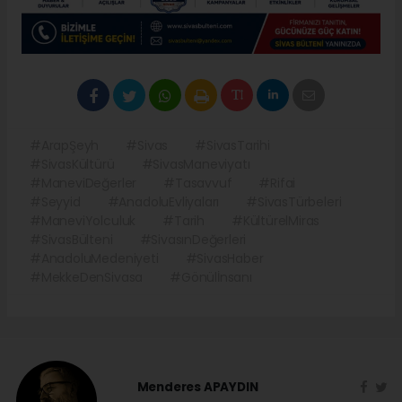
#ArapŞeyh
#Sivas
#SivasTarihi
#SivasKültürü
#SivasManeviyatı
#ManeviDeğerler
#Tasavvuf
#Rifai
#Seyyid
#AnadoluEvliyaları
#SivasTürbeleri
#ManeviYolculuk
#Tarih
#KültürelMiras
#SivasBülteni
#SivasınDeğerleri
#AnadoluMedeniyeti
#SivasHaber
#MekkeDenSivasa
#Gönülİnsanı
Menderes APAYDIN