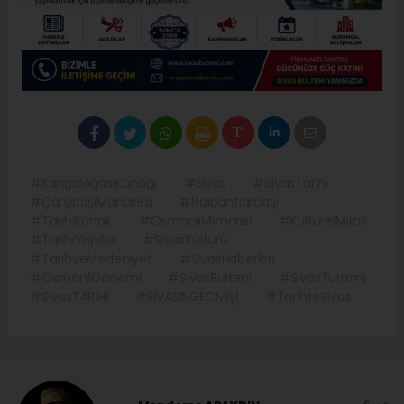
#KangalAğasıKonağı
#Sivas
#SivasTarihi
#ÇarşıbaşıMahallesi
#Nalbantlarbaşı
#TarihiKonak
#OsmanlıMimarisi
#KültürelMiras
#TarihiYapılar
#SivasKültürü
#TarihveMedeniyet
#SivasHaberleri
#OsmanlıDönemi
#SivasBulteni
#SivasTurizmi
#SivasTARİHİ
#SİVASINGECMİŞİ
#TarihteSivas