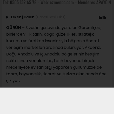
Erkek
|
Kadın
(Haberi Sesli Oku)
GÜRÜN
– Sivas'ın güneyinde yer alan Gürün ilçesi,
binlerce yıllık tarihi, doğal güzellikleri, stratejik
konumu ve üretken insanlarıyla bölgenin önemli
yerleşim merkezleri arasında bulunuyor. Akdeniz,
Doğu Anadolu ve İç Anadolu bölgelerinin kesişim
noktasında yer alan ilçe, tarih boyunca birçok
medeniyete ev sahipliği yaparken günümüzde de
tarım, hayvancılık, ticaret ve turizm alanlarında öne
çıkıyor.
İl merkezine 137 kilometre uzaklıkta bulunan Gürün,
Tohma Havzası'nın en önemli noktalarından biri
olarak kabul ediliyor. Malatya, Kahramanmaraş ve
Kayseri illerine komşu konumdaki ilçe, üç bölgeyi