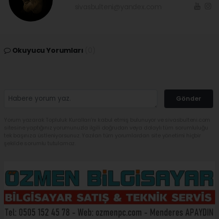
sivasbulteni@yandex.com
Okuyucu Yorumları
(0)
Gönder
Yorum yazarak Topluluk Kuralları’nı kabul etmiş bulunuyor ve sivasbulteni.com
sitesine yaptığınız yorumunuzla ilgili doğrudan veya dolaylı tüm sorumluluğu
tek başınıza üstleniyorsunuz. Yazılan tüm yorumlardan site yönetimi hiçbir
şekilde sorumlu tutulamaz.