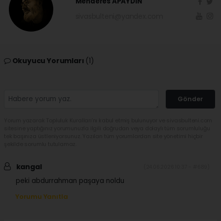
Menderes APAYDIN
sivasbulteni@yandex.com
Okuyucu Yorumları
(1)
Gönder
Yorum yazarak Topluluk Kuralları’nı kabul etmiş bulunuyor ve sivasbulteni.com
sitesine yaptığınız yorumunuzla ilgili doğrudan veya dolaylı tüm sorumluluğu
tek başınıza üstleniyorsunuz. Yazılan tüm yorumlardan site yönetimi hiçbir
şekilde sorumlu tutulamaz.
kangal
(24.06.2026 10:37 - #689)
peki abdurrahman paşaya noldu
Yorumu Yanıtla