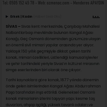
Erkek
|
Kadın
(Haberi Sesli Oku)
SİVAS –
Sivas kent merkezinde, Çarşıbaşı Mahallesi
Nalbantlarbaşı mevkiinde bulunan Kangal Ağası
Konağı, Geç Osmanlı döneminden günümüze ulaşan
en önemli sivil mimari yapılar arasında yer alıyor.
Yaklaşık 150 yıllık geçmişiyle dikkat çeken tarihi
konak, mimari özellikleri, üstlendiği kamusal işlevler
ve şehir tarihindeki yeriyle Sivas’ın kültürel mirasının
simge eserlerinden biri olarak öne çıkıyor.
Tarihi kaynaklara göre konak, 1877 yılında dönemin
önde gelen isimlerinden Kangal Ağası Abdurrahman
Paşa tarafından inşa ettirildi. Geleneksel Osmanlı
konak mimarisinin izlerini taşıyan yapı; kesme taş
duvarları, ahşap işçiliği, yüksek tavanlı odaları ve