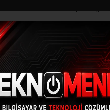
-Sanat-Tarih
Gündem
Ekonomi
Siyaset
Sağlık
S