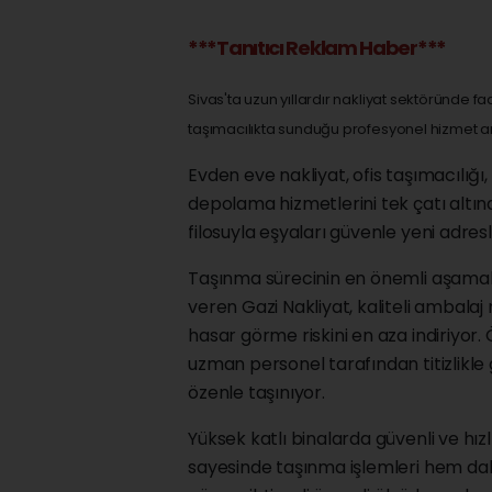
***Tanıtıcı Reklam Haber***
Sivas'ta uzun yıllardır nakliyat sektöründe f
taşımacılıkta sunduğu profesyonel hizmet 
Evden eve nakliyat, ofis taşımacılığ
depolama hizmetlerini tek çatı altı
filosuyla eşyaları güvenle yeni adresl
Taşınma sürecinin en önemli aşamal
veren Gazi Nakliyat, kaliteli ambalaj
hasar görme riskini en aza indiriyor.
uzman personel tarafından titizlikle 
özenle taşınıyor.
Yüksek katlı binalarda güvenli ve hı
sayesinde taşınma işlemleri hem da