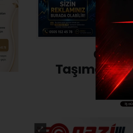
Gazi N
Taşımacılığ
İŞ D