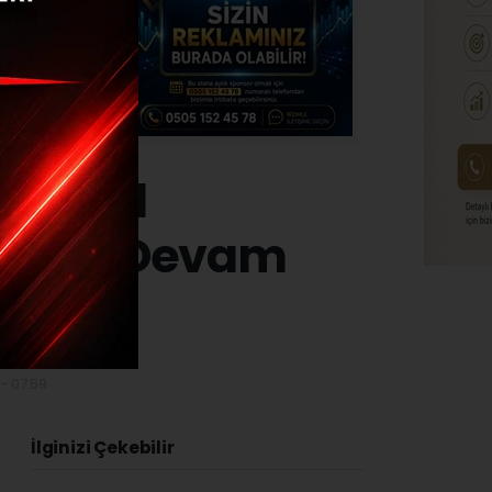
esyonel
Olmaya Devam
- 07:59
İlginizi Çekebilir