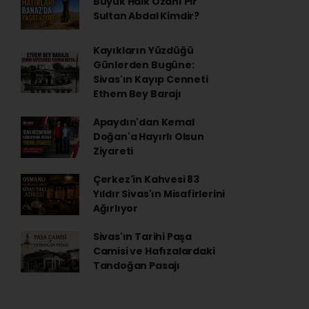
Büyük Halk Ozanı Pir
Sultan Abdal Kimdir?
Kayıkların Yüzdüğü
Günlerden Bugüne:
Sivas'ın Kayıp Cenneti
Ethem Bey Barajı
Apaydın'dan Kemal
Doğan'a Hayırlı Olsun
Ziyareti
Çerkez'in Kahvesi 83
Yıldır Sivas'ın Misafirlerini
Ağırlıyor
Sivas'ın Tarihi Paşa
Camisi ve Hafızalardaki
Tandoğan Pasajı