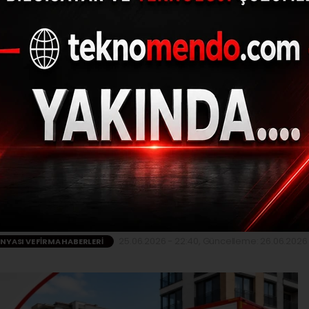
akliyat, Sivas'ta Prof
ın Güvenilir Adresi 
Ediyor
25.06.2026 - 22:40, Güncelleme: 26.06.2026 
ÜNYASI VE FIRMA HABERLERI