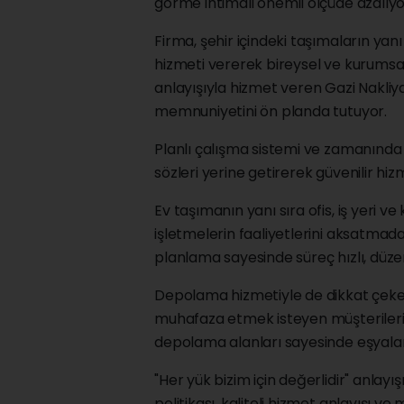
görme ihtimali önemli ölçüde azalıyo
Firma, şehir içindeki taşımaların yanı
hizmeti vererek bireysel ve kurumsal
anlayışıyla hizmet veren Gazi Nakli
memnuniyetini ön planda tutuyor.
Planlı çalışma sistemi ve zamanında 
sözleri yerine getirerek güvenilir hiz
Ev taşımanın yanı sıra ofis, iş yeri v
işletmelerin faaliyetlerini aksatmad
planlama sayesinde süreç hızlı, düzen
Depolama hizmetiyle de dikkat çeken 
muhafaza etmek isteyen müşteriler
depolama alanları sayesinde eşyalar
"Her yük bizim için değerlidir" anlayı
politikası, kaliteli hizmet anlayışı 