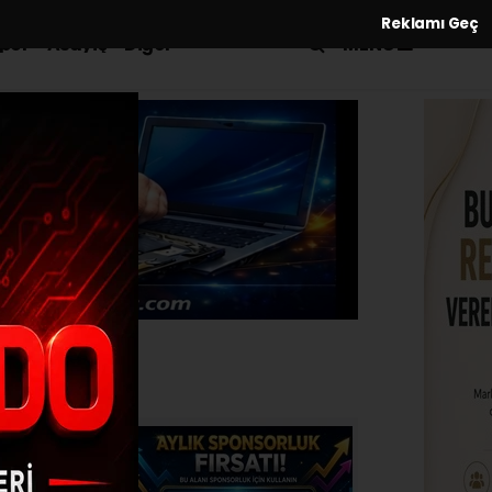
Reklamı Geç
MENÜ
por
Asayiş
Diğer