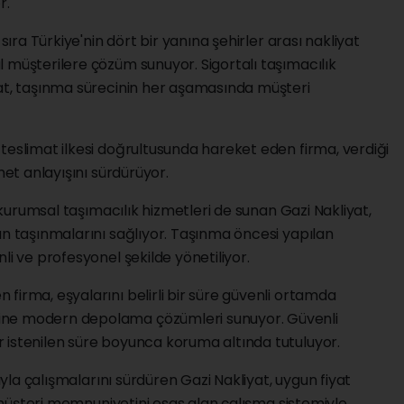
r.
 sıra Türkiye'nin dört bir yanına şehirler arası nakliyat
 müşterilere çözüm sunuyor. Sigortalı taşımacılık
yat, taşınma sürecinin her aşamasında müşteri
teslimat ilkesi doğrultusunda hareket eden firma, verdiği
met anlayışını sürdürüyor.
e kurumsal taşımacılık hizmetleri de sunan Gazi Nakliyat,
an taşınmalarını sağlıyor. Taşınma öncesi yapılan
li ve profesyonel şekilde yönetiliyor.
firma, eşyalarını belirli bir süre güvenli ortamda
ine modern depolama çözümleri sunuyor. Güvenli
 istenilen süre boyunca koruma altında tutuluyor.
şıyla çalışmalarını sürdüren Gazi Nakliyat, uygun fiyat
ve müşteri memnuniyetini esas alan çalışma sistemiyle