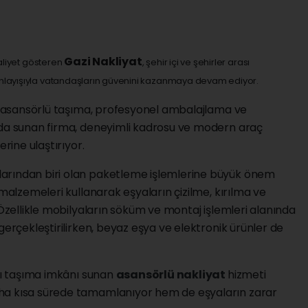
Gazi Nakliyat
aaliyet gösteren
, şehir içi ve şehirler arası
anlayışıyla vatandaşların güvenini kazanmaya devam ediyor.
ı, asansörlü taşıma, profesyonel ambalajlama ve
nda sunan firma, deneyimli kadrosu ve modern araç
erine ulaştırıyor.
arından biri olan paketleme işlemlerine büyük önem
 malzemeleri kullanarak eşyaların çizilme, kırılma ve
 Özellikle mobilyaların söküm ve montaj işlemleri alanında
gerçekleştirilirken, beyaz eşya ve elektronik ürünler de
zlı taşıma imkânı sunan
asansörlü nakliyat
hizmeti
ha kısa sürede tamamlanıyor hem de eşyaların zarar