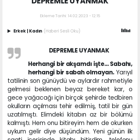
DEPREMLE UYANMAK
Ekleme Tarihi: 14.02.2023 - 12:15
Erkek
|
Kadın
(Haberi Sesli Oku)
DEPREMLE UYANMAK
Herhangi bir akşamdı işte… Sabahı,
herhangi bir sabah olmayan.
Yarıyıl
tatilinin son günüydü ve aylardır rahmetiyle
gelmesi beklenen beyaz bereket kar, o
gece yağacağı için birçok şehirde tedbiren
okulların açılması tehir edilmiş, tatil bir gün
uzatılmıştı. Elimdeki kitabın az bir bölümü
kalmıştı. Hem onu bitireyim hem de okurken
uykum gelir diye düşündüm. Yeni günün ilk
saati içerisinde kitabı bitirdim, telefonu