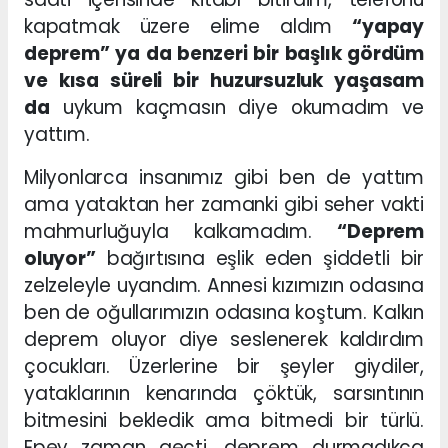
kapatmak üzere elime aldım
“yapay
deprem” ya da benzeri bir başlık gördüm
ve kısa süreli bir huzursuzluk yaşasam
da
uykum kaçmasın diye okumadım ve
yattım.
Milyonlarca insanımız gibi ben de yattım
ama yataktan her zamanki gibi seher vakti
mahmurluğuyla kalkamadım.
“Deprem
oluyor”
bağırtısına eşlik eden şiddetli bir
zelzeleyle uyandım. Annesi kızımızın odasına
ben de oğullarımızın odasına koştum. Kalkın
deprem oluyor diye seslenerek kaldırdım
çocukları. Üzerlerine bir şeyler giydiler,
yataklarının kenarında çöktük, sarsıntının
bitmesini bekledik ama bitmedi bir türlü.
Epey zaman geçti, deprem durmadıkça