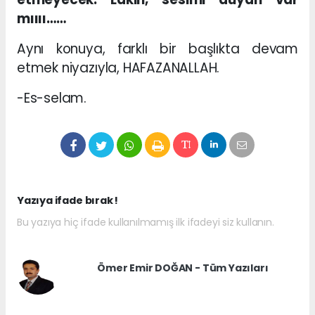
mıııı……
Aynı konuya, farklı bir başlıkta devam
etmek niyazıyla, HAFAZANALLAH.
-Es-selam.
Yazıya ifade bırak !
Bu yazıya hiç ifade kullanılmamış ilk ifadeyi siz kullanın.
Ömer Emir DOĞAN - Tüm Yazıları