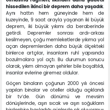
hissedilen ikinci bir deprem daha yaşadık
.
Aynı hattın hem güneyinde hem de
kuzeyinde, 9 saat arayla yaşanan iki büyük
deprem, iki büyük yıkımı da beraberinde
getirdi. Depremler sonrası ardı-arkası
kesilmeyen, çoğu memleketlerde yıkıma yol
açan depremlerden daha büyük ölçekteki
binlerce artçılar, insanların ruhî yapısında
bozulmalara yol açtı. Bu durumun sonucu
olarak, yıkım olmayan şehirler bile boşaltıldı,
insanlar evlerine giremez oldular.
Göçen binaların çoğunun 2000 yılı öncesi
yapılan binalar ve oteller olduğu açıklandı
bir tv’de. Gün dönümü ve mevsim
dönüşlerinde, aşırı sıcak ve aşırı soğukların
birdenbire başladığı günlerde sık oluyormuş