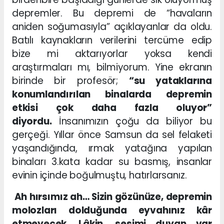
depremler. Bu depremi de “havaların
aniden soğumasıyla” açıklayanlar da oldu.
Batılı kaynakların verilerini tercüme edip
bize mi aktarıyorlar yoksa kendi
araştırmaları mı, bilmiyorum. Yine ekranın
birinde bir profesör;
“su yataklarına
konumlandırılan binalarda depremin
etkisi çok daha fazla oluyor”
diyordu.
İnsanımızın çoğu da biliyor bu
gerçeği. Yıllar önce Samsun da sel felaketi
yaşandığında, ırmak yatağına yapılan
binaları 3.kata kadar su basmış, insanlar
evinin içinde boğulmuştu, hatırlarsanız.
Ah hırsımız ah… Sizin gözünüze, depremin
molozları dolduğunda eyvahınız kâr
etmeyecek. Lâkin, sesimi duyan var