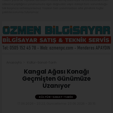
Yorum yazarak Topluluk Kuralları’nı kabul etmiş bulunuyor ve sivasbulteni.com
sitesine yaptığınız yorumunuzla ilgili doğrudan veya dolaylı tüm sorumluluğu
tek başınıza üstleniyorsunuz. Yazılan tüm yorumlardan site yönetimi hiçbir
şekilde sorumlu tutulamaz.
Anasayfa
Kültür-Sanat-Tarih
Kangal Ağası Konağı
Geçmişten Günümüze
Uzanıyor
KÜLTÜR-SANAT-TARIH
17.06.2026 - 23:23, Güncelleme: 23.06.2026 - 20:15