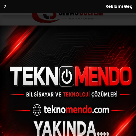
6
Reklamı Geç
Anasayfa
Sağlık
Deprem, stresin tetiklediği deri
hastalıklarını ortaya çıkardı
SAĞLIK
(İHA) - İhlas Haber Ajansı | 30.06.2024 - 12:02, Güncelleme:
30.06.2024 - 11:43
Deprem, stresin tetiklediği deri
hastalıklarını ortaya çıkardı
ABONE OL