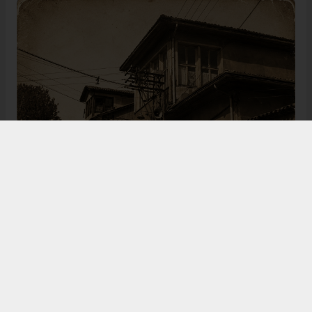
Bugün de tarih meraklılarının, araştırmacıların ve
ziyaretçilerin ilgisini çeken Kangal Ağası Konağı,