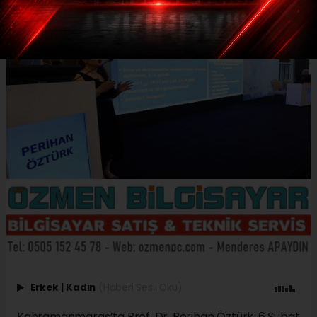
Erkek
|
Kadın
(Haberi Sesli Oku)
Kahramanmaraş’ta Prof. Dr. Perihan Öztürk, 6 Şubat