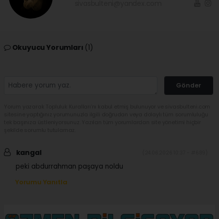
sivasbulteni@yandex.com
Okuyucu Yorumları
(1)
Gönder
Yorum yazarak Topluluk Kuralları’nı kabul etmiş bulunuyor ve sivasbulteni.com
sitesine yaptığınız yorumunuzla ilgili doğrudan veya dolaylı tüm sorumluluğu
tek başınıza üstleniyorsunuz. Yazılan tüm yorumlardan site yönetimi hiçbir
şekilde sorumlu tutulamaz.
kangal
(24.06.2026 10:37 - #689)
peki abdurrahman paşaya noldu
Yorumu Yanıtla