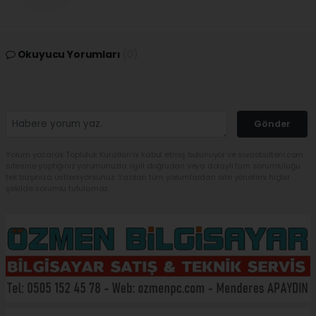
Okuyucu Yorumları
(0)
Gönder
Yorum yazarak Topluluk Kuralları’nı kabul etmiş bulunuyor ve sivasbulteni.com
sitesine yaptığınız yorumunuzla ilgili doğrudan veya dolaylı tüm sorumluluğu
tek başınıza üstleniyorsunuz. Yazılan tüm yorumlardan site yönetimi hiçbir
şekilde sorumlu tutulamaz.