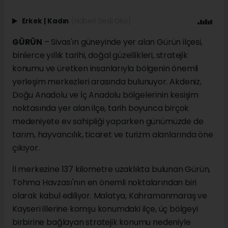
Erkek
|
Kadın
(Haberi Sesli Oku)
GÜRÜN
– Sivas'ın güneyinde yer alan Gürün ilçesi,
binlerce yıllık tarihi, doğal güzellikleri, stratejik
konumu ve üretken insanlarıyla bölgenin önemli
yerleşim merkezleri arasında bulunuyor. Akdeniz,
Doğu Anadolu ve İç Anadolu bölgelerinin kesişim
noktasında yer alan ilçe, tarih boyunca birçok
medeniyete ev sahipliği yaparken günümüzde de
tarım, hayvancılık, ticaret ve turizm alanlarında öne
çıkıyor.
İl merkezine 137 kilometre uzaklıkta bulunan Gürün,
Tohma Havzası'nın en önemli noktalarından biri
olarak kabul ediliyor. Malatya, Kahramanmaraş ve
Kayseri illerine komşu konumdaki ilçe, üç bölgeyi
birbirine bağlayan stratejik konumu nedeniyle