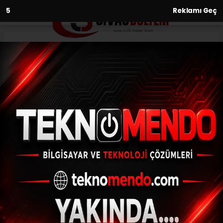
3
Reklamı Geç
Anasayfa
Asayiş
CHP’li belediye başkanı
gözaltına alındı
ASAYIŞ
(İHA) - İhlas Haber Ajansı | 30.06.2024 - 02:01, Güncelleme:
30.06.2024 - 01:35
CHP’li belediye başkanı gözaltına alındı
ABONE OL