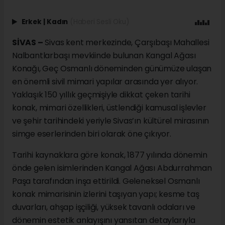
Erkek
|
Kadın
(Haberi Sesli Oku)
SİVAS –
Sivas kent merkezinde, Çarşıbaşı Mahallesi
Nalbantlarbaşı mevkiinde bulunan Kangal Ağası
Konağı, Geç Osmanlı döneminden günümüze ulaşan
en önemli sivil mimari yapılar arasında yer alıyor.
Yaklaşık 150 yıllık geçmişiyle dikkat çeken tarihi
konak, mimari özellikleri, üstlendiği kamusal işlevler
ve şehir tarihindeki yeriyle Sivas’ın kültürel mirasının
simge eserlerinden biri olarak öne çıkıyor.
Tarihi kaynaklara göre konak, 1877 yılında dönemin
önde gelen isimlerinden Kangal Ağası Abdurrahman
Paşa tarafından inşa ettirildi. Geleneksel Osmanlı
konak mimarisinin izlerini taşıyan yapı; kesme taş
duvarları, ahşap işçiliği, yüksek tavanlı odaları ve
dönemin estetik anlayışını yansıtan detaylarıyla