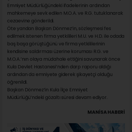
Emniyet Müdürlüğündeki ifadelerinin ardından
mahkemeye sevk edilen M.O.A. ve R.G. tutuklanarak
cezaevine gönderildi.
Öte yandan Başkan Dönmez’in, sözleşmesi fes
edilmek istenen firma yetkilileri M.U. ve H.D. ile odada
baş başa görüştüğünü ve firma yetkililerinin
kendisine saldırması üzerine koruması R.G. ve
M.O.A.’nın olaya müdahale ettiğini savunarak önce
Kula Devlet Hastanesi’nden darp raporu aldığı
ardından da emniyete giderek şikayetçi olduğu
öğrenildi.
Başkan Dönmez’in Kula İlçe Emniyet
Müdürlüğü’ndeki gözaltı süresi devam ediyor.
MANISA HABERİ