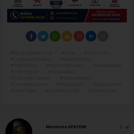
#KangalAğasıKonağı
#Sivas
#SivasTarihi
#ÇarşıbaşıMahallesi
#Nalbantlarbaşı
#TarihiKonak
#OsmanlıMimarisi
#KültürelMiras
#TarihiYapılar
#SivasKültürü
#TarihveMedeniyet
#SivasHaberleri
#OsmanlıDönemi
#SivasBulteni
#SivasTurizmi
#SivasTARİHİ
#SİVASINGECMİŞİ
#TarihteSivas
Menderes APAYDIN