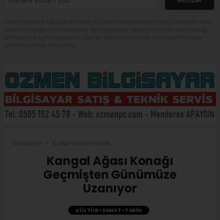
Gönder
Yorum yazarak Topluluk Kuralları’nı kabul etmiş bulunuyor ve sivasbulteni.com
sitesine yaptığınız yorumunuzla ilgili doğrudan veya dolaylı tüm sorumluluğu
tek başınıza üstleniyorsunuz. Yazılan tüm yorumlardan site yönetimi hiçbir
şekilde sorumlu tutulamaz.
Anasayfa
Kültür-Sanat-Tarih
Kangal Ağası Konağı
Geçmişten Günümüze
Uzanıyor
KÜLTÜR-SANAT-TARIH