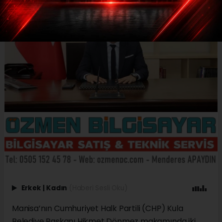
Erkek
|
Kadın
(Haberi Sesli Oku)
Manisa’nın Cumhuriyet Halk Partili (CHP) Kula
Belediye Başkanı Hikmet Dönmez makamında iki