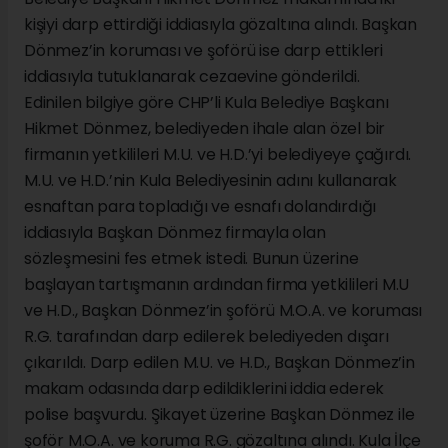
kişiyi darp ettirdiği iddiasıyla gözaltına alındı. Başkan
Dönmez’in koruması ve şoförü ise darp ettikleri
iddiasıyla tutuklanarak cezaevine gönderildi.
Edinilen bilgiye göre CHP’li Kula Belediye Başkanı
Hikmet Dönmez, belediyeden ihale alan özel bir
firmanın yetkilileri M.U. ve H.D.’yi belediyeye çağırdı.
M.U. ve H.D.’nin Kula Belediyesinin adını kullanarak
esnaftan para topladığı ve esnafı dolandırdığı
iddiasıyla Başkan Dönmez firmayla olan
sözleşmesini fes etmek istedi. Bunun üzerine
başlayan tartışmanın ardından firma yetkilileri M.U
ve H.D., Başkan Dönmez’in şoförü M.O.A. ve koruması
R.G. tarafından darp edilerek belediyeden dışarı
çıkarıldı. Darp edilen M.U. ve H.D., Başkan Dönmez’in
makam odasında darp edildiklerini iddia ederek
polise başvurdu. Şikayet üzerine Başkan Dönmez ile
şoför M.O.A. ve koruma R.G. gözaltına alındı. Kula İlçe