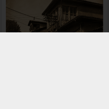
Bugün de tarih meraklılarının, araştırmacıların ve
ziyaretçilerin ilgisini çeken Kangal Ağası Konağı,
Osmanlı’dan Cumhuriyet’e uzanan çok katmanlı
geçmişiyle Sivas’ın köklü tarihine ışık tutmaya