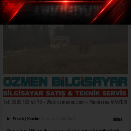
Erkek
|
Kadın
(Haberi Sesli Oku)
Bursa’nın Nilüfer ilçesine bağlı Yolçatı Mahallesi’nde