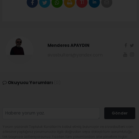
Menderes APAYDIN
sivasbulteni@yandex.com
Okuyucu Yorumları
(0)
Gönder
Yorum yazarak Topluluk Kuralları’nı kabul etmiş bulunuyor ve sivasbulteni.com
sitesine yaptığınız yorumunuzla ilgili doğrudan veya dolaylı tüm sorumluluğu
tek başınıza üstleniyorsunuz. Yazılan tüm yorumlardan site yönetimi hiçbir