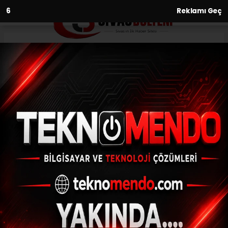
5
Reklamı Geç
Anasayfa
Asayiş
Alevler fakülteye kadar geldi,
atlar tahliye edildi
ASAYIŞ
(İHA) - İhlas Haber Ajansı | 30.06.2024 - 22:00, Güncelleme:
30.06.2024 - 21:47
Alevler fakülteye kadar geldi, atlar tahliye
edildi
ABONE OL