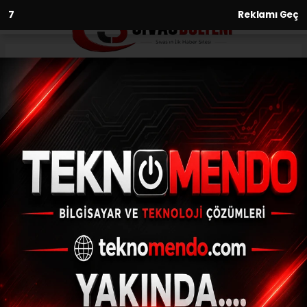
6
Reklamı Geç
Anasayfa
Asayiş
5 saat rötar yapan Ajet
uçağına yolculardan tepki
ASAYIŞ
(İHA) - İhlas Haber Ajansı | 29.06.2024 - 15:53, Güncelleme:
29.06.2024 - 15:04
5 saat rötar yapan Ajet uçağına
yolculardan tepki
ABONE OL