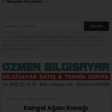
Okuyucu Yorumları
(0)
Gönder
Yorum yazarak Topluluk Kuralları’nı kabul etmiş bulunuyor ve sivasbulteni.com
sitesine yaptığınız yorumunuzla ilgili doğrudan veya dolaylı tüm sorumluluğu
tek başınıza üstleniyorsunuz. Yazılan tüm yorumlardan site yönetimi hiçbir
şekilde sorumlu tutulamaz.
Anasayfa
Kültür-Sanat-Tarih
Kangal Ağası Konağı