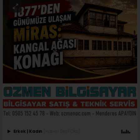
Erkek
|
Kadın
(Haberi Sesli Oku)