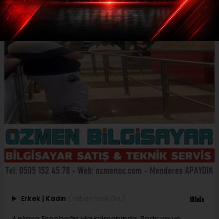
Erkek
|
Kadın
(Haberi Sesli Oku)
Ankara Esenboğa Havalimanında, Bodrum ve