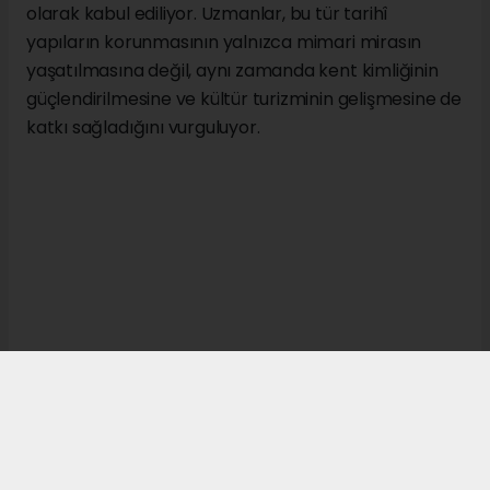
olarak kabul ediliyor. Uzmanlar, bu tür tarihî
yapıların korunmasının yalnızca mimari mirasın
yaşatılmasına değil, aynı zamanda kent kimliğinin
güçlendirilmesine ve kültür turizminin gelişmesine de
katkı sağladığını vurguluyor.