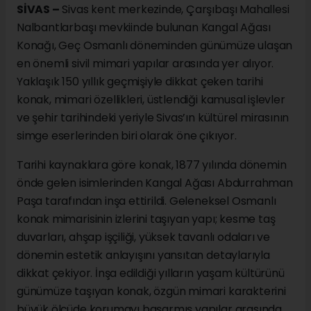
SİVAS –
Sivas kent merkezinde, Çarşıbaşı Mahallesi
Nalbantlarbaşı mevkiinde bulunan Kangal Ağası
Konağı, Geç Osmanlı döneminden günümüze ulaşan
en önemli sivil mimari yapılar arasında yer alıyor.
Yaklaşık 150 yıllık geçmişiyle dikkat çeken tarihi
konak, mimari özellikleri, üstlendiği kamusal işlevler
ve şehir tarihindeki yeriyle Sivas’ın kültürel mirasının
simge eserlerinden biri olarak öne çıkıyor.
Tarihi kaynaklara göre konak, 1877 yılında dönemin
önde gelen isimlerinden Kangal Ağası Abdurrahman
Paşa tarafından inşa ettirildi. Geleneksel Osmanlı
konak mimarisinin izlerini taşıyan yapı; kesme taş
duvarları, ahşap işçiliği, yüksek tavanlı odaları ve
dönemin estetik anlayışını yansıtan detaylarıyla
dikkat çekiyor. İnşa edildiği yılların yaşam kültürünü
günümüze taşıyan konak, özgün mimari karakterini
büyük ölçüde korumayı başarmış yapılar arasında