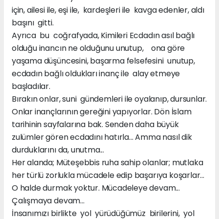
için, ailesi ile, eşi ile, kardeşleri ile kavga edenler, aldı
başını gitti.
Ayrıca bu coğrafyada, Kimileri Ecdadın asıl bağlı
olduğu inancın ne olduğunu unutup, ona göre
yaşama düşüncesini, başarma felsefesini unutup,
ecdadın bağlı oldukları inanç ile alay etmeye
başladılar.
Bırakın onlar, suni gündemleri ile oyalanıp, dursunlar.
Onlar inançlarının gereğini yapıyorlar. Dön İslam
tarihinin sayfalarına bak. Senden daha büyük
zulümler gören ecdadını hatırla... Amma nasıl dik
durduklarını da, unutma...
Her alanda; Müteşebbis ruha sahip olanlar; mutlaka
her türlü zorlukla mücadele edip başarıya koşarlar...
O halde durmak yoktur. Mücadeleye devam...
Çalışmaya devam...
İnsanımızı birlikte yol yürüdüğümüz birilerini, yol