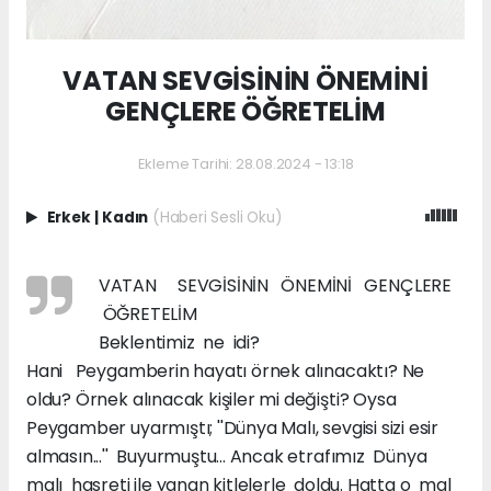
VATAN SEVGİSİNİN ÖNEMİNİ
GENÇLERE ÖĞRETELİM
Ekleme Tarihi: 28.08.2024 - 13:18
Erkek
|
Kadın
(Haberi Sesli Oku)
VATAN SEVGİSİNİN ÖNEMİNİ GENÇLERE
ÖĞRETELİM
Beklentimiz ne idi?
Hani Peygamberin hayatı örnek alınacaktı? Ne
oldu? Örnek alınacak kişiler mi değişti? Oysa
Peygamber uyarmıştı; ''Dünya Malı, sevgisi sizi esir
almasın...'' Buyurmuştu... Ancak etrafımız Dünya
malı hasreti ile yanan kitlelerle doldu. Hatta o mal