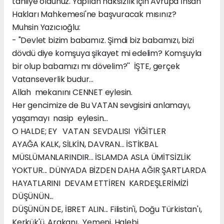
tahliye oldunuz. Yapılan hâksızlık için Avrupa İnsan
Hakları Mahkemesi'ne başvuracak mısınız?
Muhsin Yazıcıoğlu:
- "Devlet bizim babamız. Şimdi biz babamızı, bizi
dövdü diye komşuya şikayet mi edelim? Komşuyla
bir olup babamızı mı dövelim?'' İŞTE, gerçek
Vatanseverlik budur...
Allah mekanını CENNET eylesin.
Her gencimize de Bu VATAN sevgisini anlamayı,
yaşamayı nasip eylesin...
O HALDE; EY VATAN SEVDALISI YİĞİTLER
AYAĞA KALK, SİLKİN, DAVRAN... İSTİKBAL
MÜSLÜMANLARINDIR... İSLAMDA ASLA ÜMİTSİZLİK
YOKTUR... DÜNYADA BİZDEN DAHA AĞIR ŞARTLARDA
HAYATLARINI DEVAM ETTİREN KARDEŞLERİMİZİ
DÜŞÜNÜN...
DÜŞÜNÜN DE, İBRET ALIN... Filistin'i, Doğu Türkistan'ı,
Kerkük'ü, Arakanı, Yemeni, Halebi...