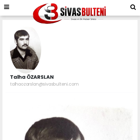
Talha ÖZARSLAN
talhaozarslan@sivasbulteni.com