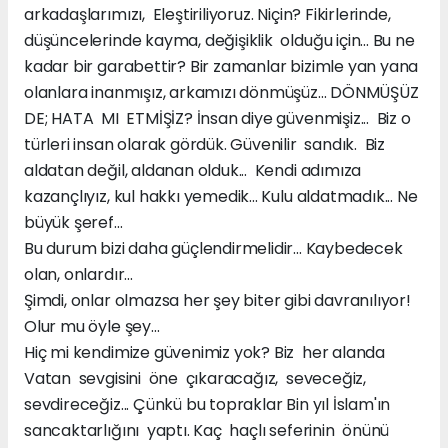
arkadaşlarımızı, Eleştiriliyoruz. Niçin? Fikirlerinde,
düşüncelerinde kayma, değişiklik olduğu için... Bu ne
kadar bir garabettir? Bir zamanlar bizimle yan yana
olanlara inanmışız, arkamızı dönmüşüz... DÖNMÜŞÜZ
DE; HATA MI ETMİŞİZ? İnsan diye güvenmişiz... Biz o
türleri insan olarak gördük. Güvenilir sandık. Biz
aldatan değil, aldanan olduk... Kendi adımıza
kazançlıyız, kul hakkı yemedik... Kulu aldatmadık... Ne
büyük şeref...
Bu durum bizi daha güçlendirmelidir... Kaybedecek
olan, onlardır...
Şimdi, onlar olmazsa her şey biter gibi davranılıyor!
Olur mu öyle şey...
Hiç mi kendimize güvenimiz yok? Biz her alanda
Vatan sevgisini öne çıkaracağız, seveceğiz,
sevdireceğiz... Çünkü bu topraklar Bin yıl İslam'ın
sancaktarlığını yaptı. Kaç haçlı seferinin önünü