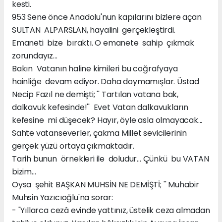
kesti.
953 Sene önce Anadolu'nun kapılarını bizlere açan
SULTAN ALPARSLAN, hayalini gerçekleştirdi.
Emaneti bize bıraktı. O emanete sahip çıkmak
zorundayız...
Bakın Vatanın haline kimileri bu coğrafyaya
hainliğe devam ediyor. Daha doymamışlar. Üstad
Necip Fazıl ne demişti; '' Tartılan vatana bak,
dalkavuk kefesinde!'' Evet Vatan dalkavukların
kefesine mi düşecek? Hayır, öyle asla olmayacak...
Sahte vatanseverler, çakma Millet sevicilerinin
gerçek yüzü ortaya çıkmaktadır.
Tarih bunun örnekleri ile doludur... Çünkü bu VATAN
bizim...
Oysa şehit BAŞKAN MUHSİN NE DEMİŞTİ; '' Muhabir
Muhsin Yazıcıoğlu'na sorar:
- "Yıllarca cezâ evinde yattınız, üstelik ceza almadan