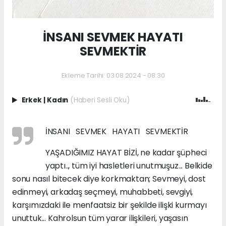
İNSANI SEVMEK HAYATI
SEVMEKTİR
Ekleme Tarihi: 03.08.2024 - 08:30
Erkek
|
Kadın
(Haberi Sesli Oku)
İNSANI SEVMEK HAYATI SEVMEKTİR
YAŞADIĞIMIZ HAYAT BİZİ, ne kadar şüpheci
yaptı.., tüm iyi hasletleri unutmuşuz... Belkide
sonu nasıl bitecek diye korkmaktan; Sevmeyi, dost
edinmeyi, arkadaş seçmeyi, muhabbeti, sevgiyi,
karşımızdaki ile menfaatsiz bir şekilde ilişki kurmayı
unuttuk... Kahrolsun tüm yarar ilişkileri, yaşasın