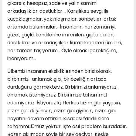
çıkarsız, hesapsız, sade ve yalın samimi
arkadaşlıklar, dostluklar.... Karşılıksız sevgi ile;
kucaklaşmalar, yakınlaşmalar, sohbetler, ortak
ortamda bulunmalar... İnsanların, her zaman iyi,
güzel, güçlü, kendilerine imrenilen, gıpta edilen,
dostluklar ve arkadaşlıklar kurabilecekleri ümidini,
her zaman taşıyorum... Öyle olması gerektiğine,
inanıyorum...
Ülkemiz insanının eksikliklerinden birisi olarak,
birbirimizi anlamak gibi, bir özelliğin ortada
durduğunu görmekteyiz. Birbirimizi anlamıyoruz,
anlamak istemiyoruz. Birbirimize tahammül
edemiyoruz. İstiyoruz ki; Herkes bizim gibi yaşasın,
bizim gibi düşünsün, bizim gibi giyinsin, bizim gibi
hayatını devam ettirsin. Kısacası farklılıklara
tahammülümüz yoktur. İşte asıl problem buradadır.
Bazen aklımdan şöyle bir şey geçiyor. Keşke