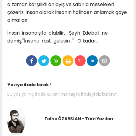
o zaman karşılıklı anlayış ve sabırla meseleleri
çözeriz. İnsan olarak insanın halinden anlamak gaye
olmalıdır.
İnsan insana şifa olabilir... Şeyh Edebali ne
demiş;''İnsana rast gelesin...'' O kadar...
Yazıya ifade bırak !
Bu yazıya hiç ifade kullanılmamış ilk ifadeyi siz kullanın.
Talha ÖZARSLAN - Tüm Yazıları