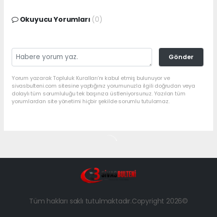
Okuyucu Yorumları
(0)
Gönder
Yorum yazarak Topluluk Kuralları’nı kabul etmiş bulunuyor ve
sivasbulteni.com sitesine yaptığınız yorumunuzla ilgili doğrudan veya
dolaylı tüm sorumluluğu tek başınıza üstleniyorsunuz. Yazılan tüm
yorumlardan site yönetimi hiçbir şekilde sorumlu tutulamaz.
Tüm hakları saklı tutulmaktadır.Copyright 2026©