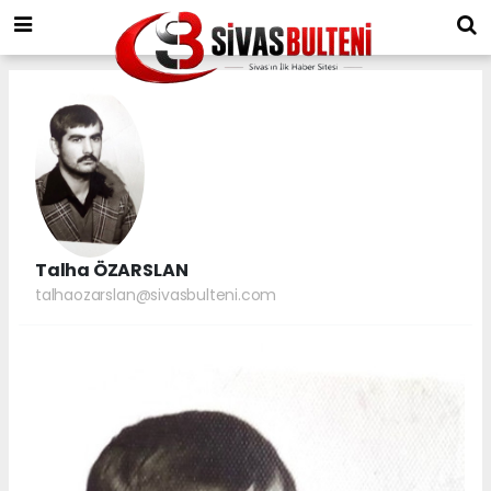
Talha ÖZARSLAN
talhaozarslan@sivasbulteni.com