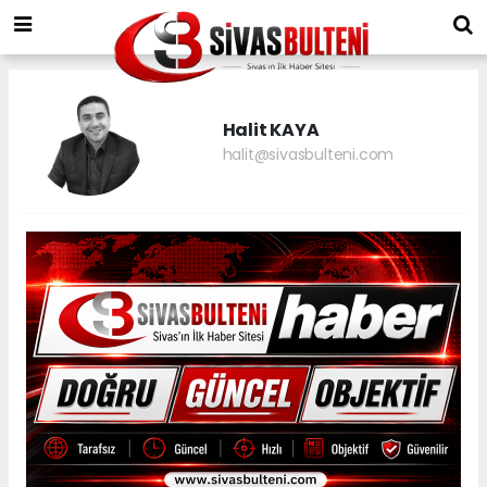
Halit KAYA
halit@sivasbulteni.com