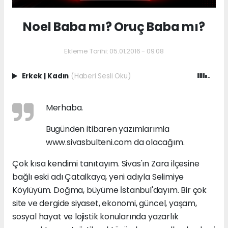
Noel Baba mı? Oruç Baba mı?
Ekleme Tarihi: 05.01.2016 - 09:08
Erkek
|
Kadın
(Haberi Sesli Oku)
Merhaba.
Bugünden itibaren yazımlarımla
www.sivasbulteni.com da olacağım.
Çok kısa kendimi tanıtayım. Sivas'ın Zara ilçesine
bağlı eski adı Çatalkaya, yeni adıyla Selimiye
Köylüyüm. Doğma, büyüme İstanbul'dayım. Bir çok
site ve dergide siyaset, ekonomi, güncel, yaşam,
sosyal hayat ve lojistik konularında yazarlık