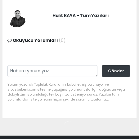
Halit KAYA - Tüm Yazıları
Okuyucu Yorumları
(0)
Gönder
Yorum yazarak Topluluk Kuralları’nı kabul etmiş bulunuyor ve
sivasbulteni.com sitesine yaptığınız yorumunuzla ilgili doğrudan veya
dolaylı tüm sorumluluğu tek başınıza üstleniyorsunuz. Yazılan tüm
yorumlardan site yönetimi hiçbir şekilde sorumlu tutulamaz.