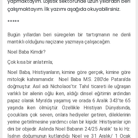
yapmaktayım. Lojistik sektöründe uzun yıllardan beri
çalışmaktayım. İlk yazımı aşağıda okuyabilirsiniz.
*****
Bugün yıllardan beri süregelen bir tartışmanın ne denli
mantıklı olduğunu naçizane yazmaya çalışacağım.
Noel Baba Kimdir?
Çok kısa bir anlatımla;
Noel Baba, Hristiyanların, kimine göre gerçek, kimine göre
mitolojik kahramanıdır. Noel Baba M.S. 280’de Patara’da
doğmuştur. Asıl adı Nicholaos’tır. Tahıl ticareti ile uğraşan
varlıklı bir ailenin oğlu iken, aldığı dinsel eğitimin ardından
papaz olarak Myra’da yaşamış ve orada 6 Aralık 343’te 65
yaşında iken ölmüştür. Özellikle Hristiyan Dünya’sında,
çocuklara çok seven, onlara hediyeler getiren, dileklerinin
yerine getirilmesine yardımcı olan bir kişidir. Hristiyanlar için
dini bir objedir. Aslında Noel Babanın 24/25 Aralık’ ta ki Hz.
İsa’nın doğumunun kutlandığı Noel ve 31 Aralık/ 1 Ocak