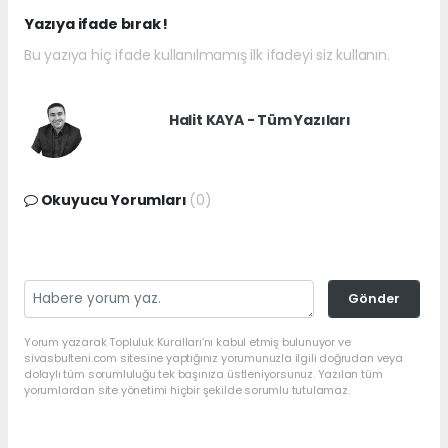
Yazıya ifade bırak !
Bu yazıya hiç ifade kullanılmamış ilk ifadeyi siz kullanın.
Halit KAYA - Tüm Yazıları
Okuyucu Yorumları
(0)
Gönder
Yorum yazarak Topluluk Kuralları’nı kabul etmiş bulunuyor ve
sivasbulteni.com sitesine yaptığınız yorumunuzla ilgili doğrudan veya
dolaylı tüm sorumluluğu tek başınıza üstleniyorsunuz. Yazılan tüm
yorumlardan site yönetimi hiçbir şekilde sorumlu tutulamaz.