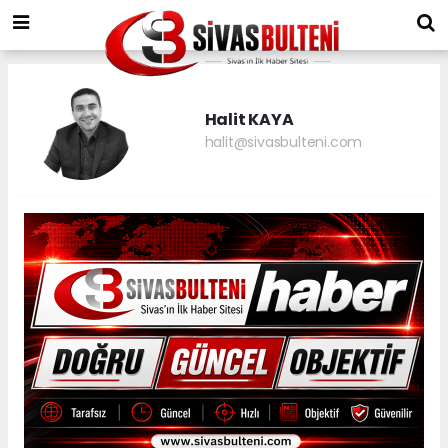
Halit KAYA
halit@sivasbulteni.com