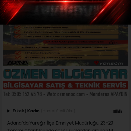
Erkek
|
Kadın
(Haberi Sesli Oku)
Adana’da Yüreğir İlçe Emniyet Müdürlüğü, 23-29
Temmuz tarihlerinde çeşitli suçlardan aranan 91