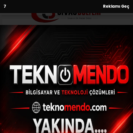
6
Reklamı Geç
Anasayfa
Asayiş
Yüreğir polisi aranan 91 kişiyi
yakaladı
ASAYIŞ
(İHA) - İhlas Haber Ajansı | 31.07.2024 - 17:01, Güncelleme: 31.07.2024 -
16:38
Yüreğir polisi aranan 91 kişiyi yakaladı
ABONE OL