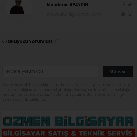
Menderes APAYDIN
sivasbulteni@yandex.com
Okuyucu Yorumları
(0)
Gönder
Yorum yazarak Topluluk Kuralları’nı kabul etmiş bulunuyor ve sivasbulteni.com
sitesine yaptığınız yorumunuzla ilgili doğrudan veya dolaylı tüm sorumluluğu
tek başınıza üstleniyorsunuz. Yazılan tüm yorumlardan site yönetimi hiçbir
şekilde sorumlu tutulamaz.