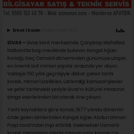
Erkek
|
Kadın
(Haberi Sesli Oku)
SİVAS –
Sivas kent merkezinde, Çarşıbaşı Mahallesi
Nalbantlarbaşı mevkiinde bulunan Kangal Ağası
Konağı, Geç Osmanlı döneminden günümüze ulaşan
en önemli sivil mimari yapılar arasında yer alıyor.
Yaklaşık 150 yıllık geçmişiyle dikkat çeken tarihi
konak, mimari özellikleri, üstlendiği kamusal işlevler
ve şehir tarihindeki yeriyle Sivas’ın kültürel mirasının
simge eserlerinden biri olarak öne çıkıyor.
Tarihi kaynaklara göre konak, 1877 yılında dönemin
önde gelen isimlerinden Kangal Ağası Abdurrahman
Paşa tarafından inşa ettirildi. Geleneksel Osmanlı
konak mimarisinin izlerini taşıyan yapı; kesme taş