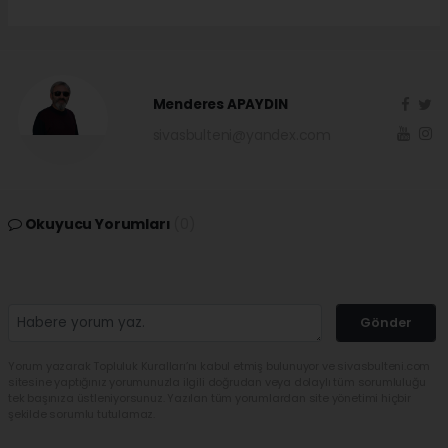
Menderes APAYDIN
sivasbulteni@yandex.com
Okuyucu Yorumları
(0)
Gönder
Yorum yazarak Topluluk Kuralları’nı kabul etmiş bulunuyor ve sivasbulteni.com
sitesine yaptığınız yorumunuzla ilgili doğrudan veya dolaylı tüm sorumluluğu
tek başınıza üstleniyorsunuz. Yazılan tüm yorumlardan site yönetimi hiçbir
şekilde sorumlu tutulamaz.