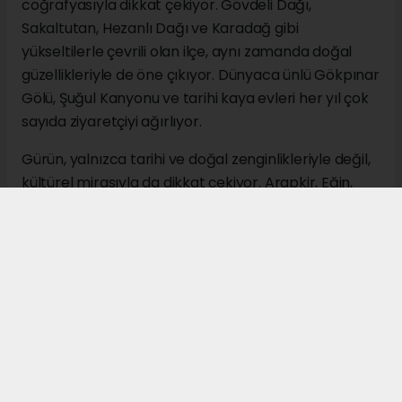
coğrafyasıyla dikkat çekiyor. Gövdeli Dağı,
Sakaltutan, Hezanlı Dağı ve Karadağ gibi
yükseltilerle çevrili olan ilçe, aynı zamanda doğal
güzellikleriyle de öne çıkıyor. Dünyaca ünlü Gökpınar
Gölü, Şuğul Kanyonu ve tarihi kaya evleri her yıl çok
sayıda ziyaretçiyi ağırlıyor.
Gürün, yalnızca tarihi ve doğal zenginlikleriyle değil,
kültürel mirasıyla da dikkat çekiyor. Arapkir, Eğin,
Darende ve Divriği ile birlikte anılan "Beş Belde"
geleneğinin önemli merkezlerinden biri olan ilçe,
tarih boyunca çok sayıda âlim, devlet adamı ve
kültür insanı yetiştirmiş olmasıyla tanınıyor.
Ekonomik açıdan ise Gürün'de tarım ve hayvancılık
önemli bir yer tutuyor. Özellikle elma üretimi,
buğday, arpa ve yem bitkileri yetiştiriciliği ilçenin
başlıca geçim kaynakları arasında bulunuyor.