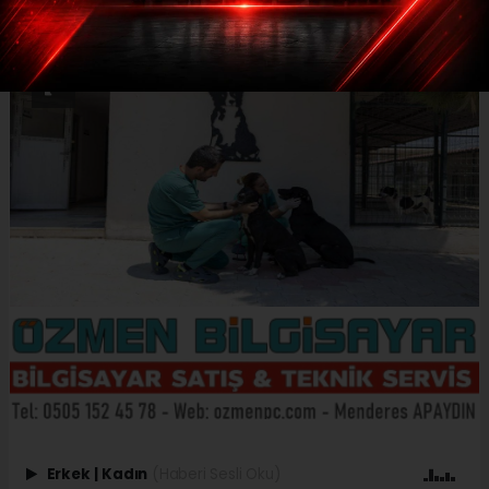
Erkek
|
Kadın
(Haberi Sesli Oku)