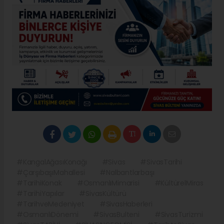
#KangalAğasıKonağı
#Sivas
#SivasTarihi
#ÇarşıbaşıMahallesi
#Nalbantlarbaşı
#TarihiKonak
#OsmanlıMimarisi
#KültürelMiras
#TarihiYapılar
#SivasKültürü
#TarihveMedeniyet
#SivasHaberleri
#OsmanlıDönemi
#SivasBulteni
#SivasTurizmi