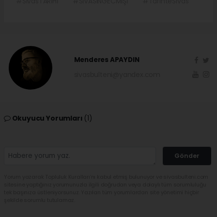
#SivasTARİHİ
#SİVASINGECMİŞİ
#TarihteSivas
Menderes APAYDIN
sivasbulteni@yandex.com
Okuyucu Yorumları
(1)
Gönder
Yorum yazarak Topluluk Kuralları’nı kabul etmiş bulunuyor ve sivasbulteni.com
sitesine yaptığınız yorumunuzla ilgili doğrudan veya dolaylı tüm sorumluluğu
tek başınıza üstleniyorsunuz. Yazılan tüm yorumlardan site yönetimi hiçbir
şekilde sorumlu tutulamaz.