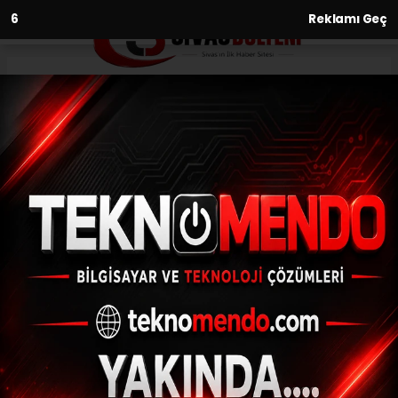
5
Reklamı Geç
Anasayfa
Yaşam
Veteriner hekim Benli: "Geçen
yıl 6 bin patili dostumuzu
kısırlaştırdık"
YAŞAM
(İHA) - İhlas Haber Ajansı | 31.07.2024 - 11:03, Güncelleme: 31.07.2024
- 10:44
Veteriner hekim Benli: "Geçen yıl 6 bin patili
dostumuzu kısırlaştırdık"
ABONE OL