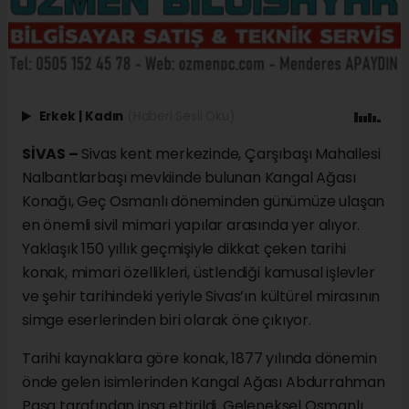
Erkek
|
Kadın
(Haberi Sesli Oku)
SİVAS –
Sivas kent merkezinde, Çarşıbaşı Mahallesi
Nalbantlarbaşı mevkiinde bulunan Kangal Ağası
Konağı, Geç Osmanlı döneminden günümüze ulaşan
en önemli sivil mimari yapılar arasında yer alıyor.
Yaklaşık 150 yıllık geçmişiyle dikkat çeken tarihi
konak, mimari özellikleri, üstlendiği kamusal işlevler
ve şehir tarihindeki yeriyle Sivas’ın kültürel mirasının
simge eserlerinden biri olarak öne çıkıyor.
Tarihi kaynaklara göre konak, 1877 yılında dönemin
önde gelen isimlerinden Kangal Ağası Abdurrahman
Paşa tarafından inşa ettirildi. Geleneksel Osmanlı