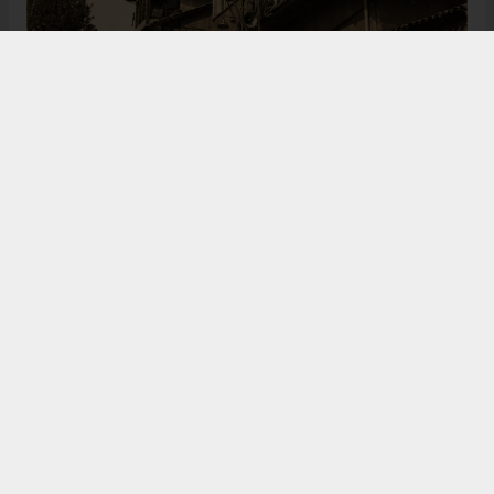
Bugün de tarih meraklılarının, araştırmacıların ve
ziyaretçilerin ilgisini çeken Kangal Ağası Konağı,
Osmanlı’dan Cumhuriyet’e uzanan çok katmanlı
geçmişiyle Sivas’ın köklü tarihine ışık tutmaya
devam ediyor. Şehrin kültürel belleğinde önemli bir
yere sahip olan bu tarihî eser, gelecek nesillere
aktarılması gereken değerli miraslar arasında
gösteriliyor.