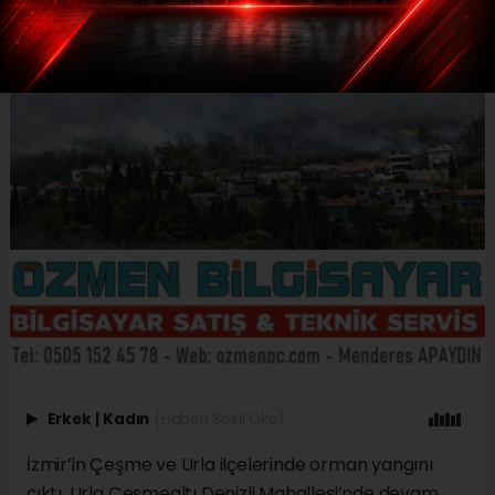
Erkek
|
Kadın
(Haberi Sesli Oku)
İzmir’in Çeşme ve Urla ilçelerinde orman yangını
çıktı. Urla Çeşmealtı Denizli Mahallesi’nde devam