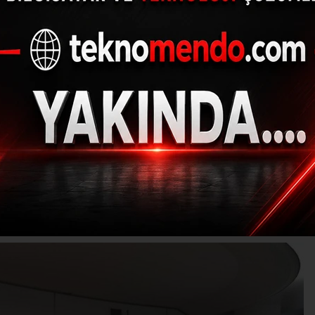
diyeler Birliği Başkan
Yılmaz seçildi
(İHA) - İhlas Haber Ajansı | 31.05.2023 - 15:05, Güncelleme: 31.05.20
EM