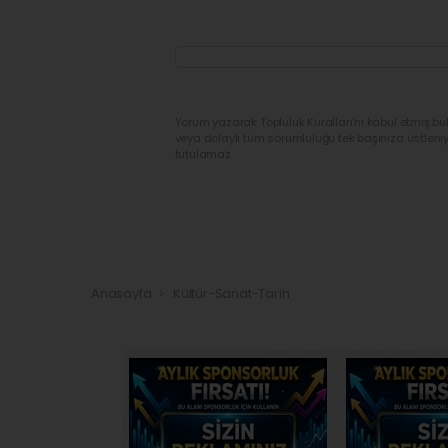
Yorum yazarak Topluluk Kuralları’nı kabul etmiş bu
veya dolaylı tüm sorumluluğu tek başınıza üstleni
tutulamaz.
Anasayfa
Kültür-Sanat-Tarih