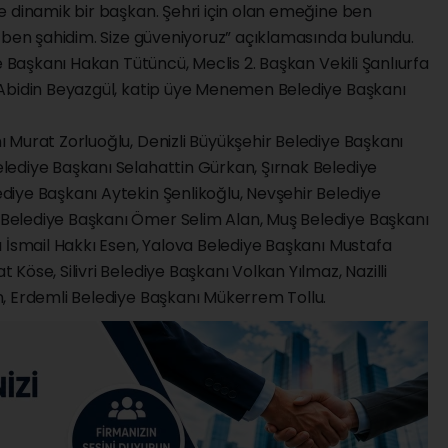
e dinamik bir başkan. Şehri için olan emeğine ben
 ben şahidim. Size güveniyoruz” açıklamasında bulundu.
e Başkanı Hakan Tütüncü, Meclis 2. Başkan Vekili Şanlıurfa
 Abidin Beyazgül, katip üye Menemen Belediye Başkanı
 Murat Zorluoğlu, Denizli Büyükşehir Belediye Başkanı
ediye Başkanı Selahattin Gürkan, Şırnak Belediye
iye Başkanı Aytekin Şenlikoğlu, Nevşehir Belediye
elediye Başkanı Ömer Selim Alan, Muş Belediye Başkanı
 İsmail Hakkı Esen, Yalova Belediye Başkanı Mustafa
öse, Silivri Belediye Başkanı Volkan Yılmaz, Nazilli
, Erdemli Belediye Başkanı Mükerrem Tollu.