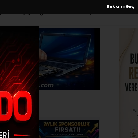
Reklamı Geç
MENÜ
por
Asayiş
Diğer