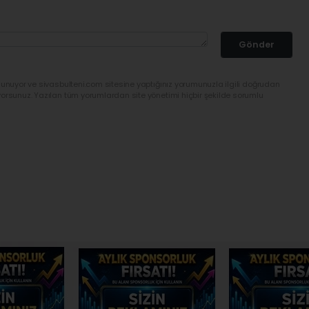
Gönder
lunuyor ve sivasbulteni.com sitesine yaptığınız yorumunuzla ilgili doğrudan
yorsunuz. Yazılan tüm yorumlardan site yönetimi hiçbir şekilde sorumlu