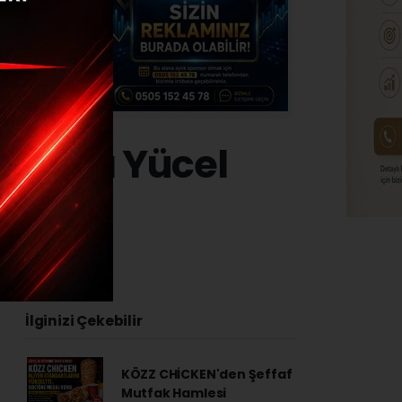
lığı’na Yücel
23 - 14:46
İlginizi Çekebilir
KÖZZ CHİCKEN'den Şeffaf
Mutfak Hamlesi