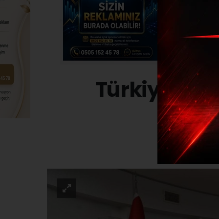
Türkiye Bele
GÜND