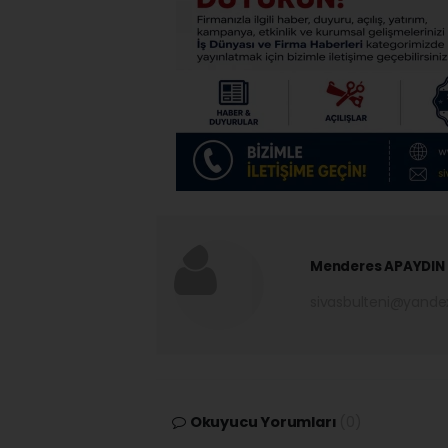
Menderes APAYDIN
sivasbulteni@yand
Okuyucu Yorumları
(0)