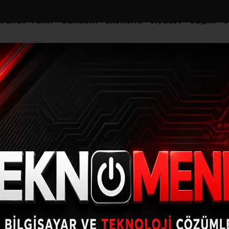
-Sanat-Tarih
Gündem
Ekonomi
Siyaset
Sağlık
S