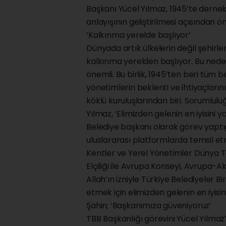
Başkanı Yücel Yılmaz, 1945’te dernek 
anlayışının geliştirilmesi açısından ön
‘Kalkınma yerelde başlıyor’
Dünyada artık ülkelerin değil şehirl
kalkınma yerelden başlıyor. Bu nedenle
önemli. Bu birlik, 1945’ten beri tüm b
yönetimlerin beklenti ve ihtiyaçları
köklü kuruluşlarından biri. Sorumlul
Yılmaz, ‘Elimizden gelenin en iyisini 
Belediye başkanı olarak görev yaptığı
uluslararası platformlarda temsil e
Kentler ve Yerel Yönetimler Dünya Te
Elçiliği ile Avrupa Konseyi, Avrupa-A
Allah’ın izniyle Türkiye Belediyeler Bi
etmek için elimizden gelenin en iyisi
Şahin; ‘Başkanımıza güveniyoruz’
TBB Başkanlığı görevini Yücel Yılma