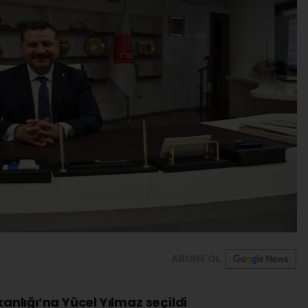
ABONE OL
kanlığı’na Yücel Yılmaz seçildi