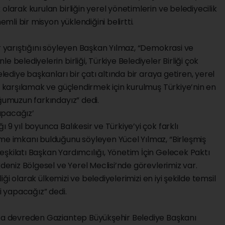
olarak kurulan birliğin yerel yönetimlerin ve belediyecilik
emli bir misyon yüklendiğini belirtti.
er yarıştığını söyleyen Başkan Yılmaz, “Demokrasi ve
 belediyelerin birliği, Türkiye Belediyeler Birliği çok
elediye başkanları bir çatı altında bir araya getiren, yerel
nı karşılamak ve güçlendirmek için kurulmuş Türkiye’nin en
uğumuzun farkındayız” dedi.
yapacağız’
 9 yıl boyunca Balıkesir ve Türkiye’yi çok farklı
tme imkanı bulduğunu söyleyen Yücel Yılmaz, “Birleşmiş
şkilatı Başkan Yardımcılığı, Yönetim İçin Gelecek Paktı
kdeniz Bölgesel ve Yerel Meclisi’nde görevlerimiz var.
rliği olarak ülkemizi ve belediyelerimizi en iyi şekilde temsil
ni yapacağız” dedi.
z’a devreden Gaziantep Büyükşehir Belediye Başkanı