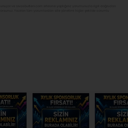
lunuyor ve sivasbulteni.com sitesine yaptığınız yorumunuzla ilgili doğrudan
yorsunuz. Yazılan tüm yorumlardan site yönetimi hiçbir şekilde sorumlu