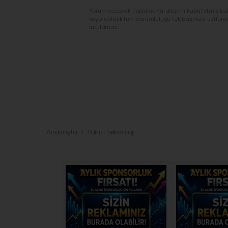
Yorum yazarak Topluluk Kuralları’nı kabul etmiş bu
veya dolaylı tüm sorumluluğu tek başınıza üstleni
tutulamaz.
Anasayfa
Bilim-Teknoloji