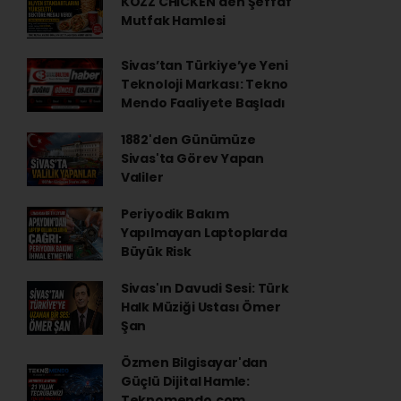
KÖZZ CHİCKEN'den Şeffaf
Mutfak Hamlesi
Sivas’tan Türkiye’ye Yeni
Teknoloji Markası: Tekno
Mendo Faaliyete Başladı
1882'den Günümüze
Sivas'ta Görev Yapan
Valiler
Periyodik Bakım
Yapılmayan Laptoplarda
Büyük Risk
Sivas'ın Davudi Sesi: Türk
Halk Müziği Ustası Ömer
Şan
Özmen Bilgisayar'dan
Güçlü Dijital Hamle:
Teknomendo.com