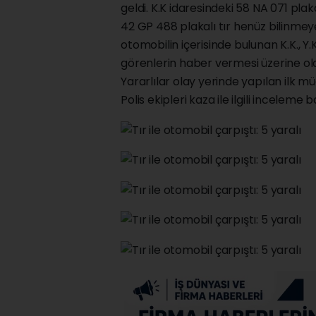
geldi. K.K idaresindeki 58 NA 071 pla
42 GP 488 plakalı tır henüz bilinme
otomobilin içerisinde bulunan K.K., Y.K.
görenlerin haber vermesi üzerine olay 
Yararlılar olay yerinde yapılan ilk 
Polis ekipleri kaza ile ilgili inceleme b