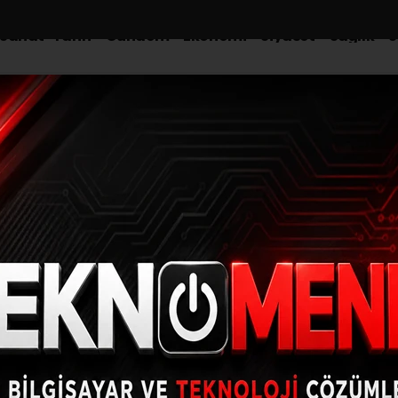
-Sanat-Tarih
Gündem
Ekonomi
Siyaset
Sağlık
S