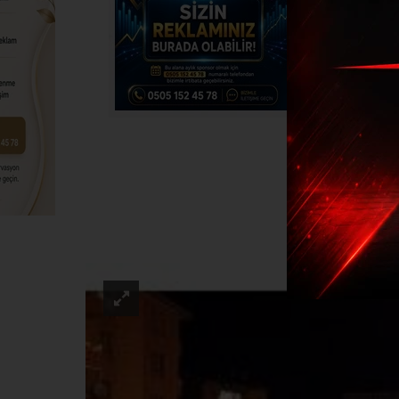
Tır i