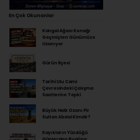
En Çok Okunanlar
Kangal Ağası Konağı
Geçmişten Günümüze
Uzanıyor
Gürün İlçesi
Tarihi Ulu Cami
Çevresindeki Çalışma
Saatlerine Tepki
Büyük Halk Ozanı Pir
Sultan Abdal Kimdir?
Kayıkların Yüzdüğü
Günlerden Bugüne: