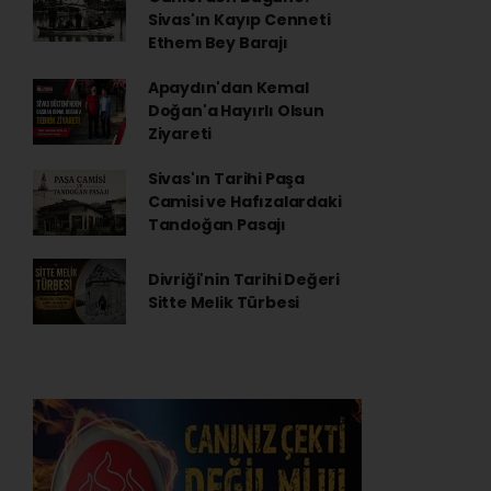
Sivas'ın Kayıp Cenneti
Ethem Bey Barajı
Apaydın'dan Kemal
Doğan'a Hayırlı Olsun
Ziyareti
Sivas'ın Tarihi Paşa
Camisi ve Hafızalardaki
Tandoğan Pasajı
Divriği'nin Tarihi Değeri
Sitte Melik Türbesi