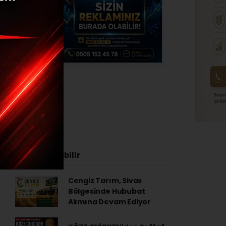
yaralı
İlginizi Çekebilir
Cengiz Tarım, Sivas
Bölgesinde Hububat
Alımına Devam Ediyor