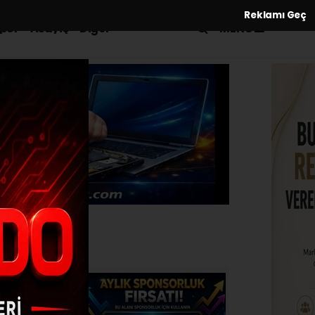
Reklamı Geç
MENÜ
por
Asayiş
Diğer