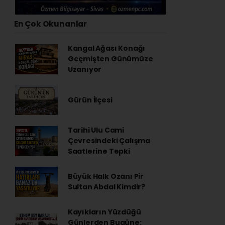
En Çok Okunanlar
Kangal Ağası Konağı
Geçmişten Günümüze
Uzanıyor
Gürün İlçesi
Tarihi Ulu Cami
Çevresindeki Çalışma
Saatlerine Tepki
Büyük Halk Ozanı Pir
Sultan Abdal Kimdir?
Kayıkların Yüzdüğü
Günlerden Bugüne: