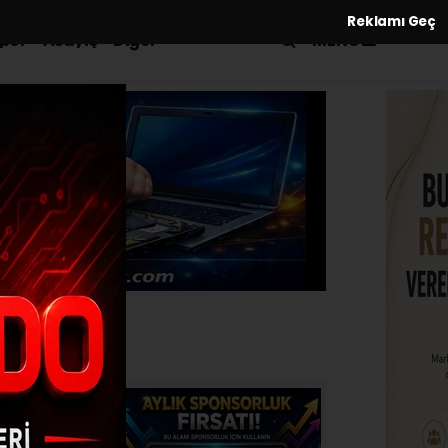
Reklamı Geç
MENÜ
por
Asayiş
Diğer