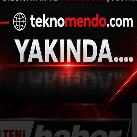
 Ekim’e kadar tatile 
(İHA) - İhlas Haber Ajansı | 31.07.2024 - 01:00, Güncelleme: 31.07.202
ET