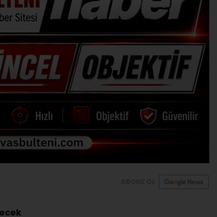
ABONE OL
recek