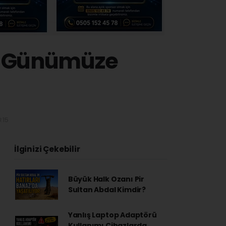
n Günümüze
:15
İlginizi Çekebilir
Büyük Halk Ozanı Pir
Sultan Abdal Kimdir?
Yanlış Laptop Adaptörü
Kullanımı Cihazlarda