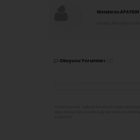
Menderes APAYDIN
sivasbulteni@yand
Okuyucu Yorumları
(0)
Yorum yazarak Topluluk Kuralları’nı kabul etmiş bu
veya dolaylı tüm sorumluluğu tek başınıza üstleni
tutulamaz.