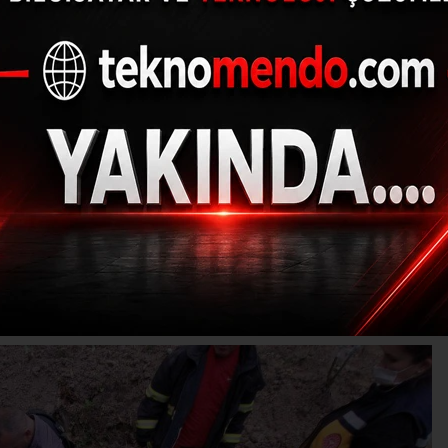
terken kuyuya düştü, 
can verdi
(İHA) - İhlas Haber Ajansı | 31.05.2023 - 21:00, Güncelleme: 31.05.202
Ş