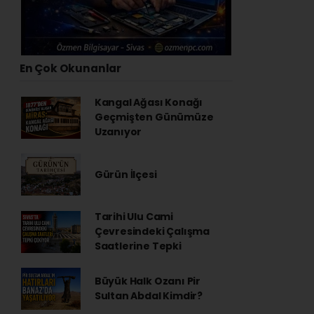
En Çok Okunanlar
Kangal Ağası Konağı
Geçmişten Günümüze
Uzanıyor
Gürün İlçesi
Tarihi Ulu Cami
Çevresindeki Çalışma
Saatlerine Tepki
Büyük Halk Ozanı Pir
Sultan Abdal Kimdir?