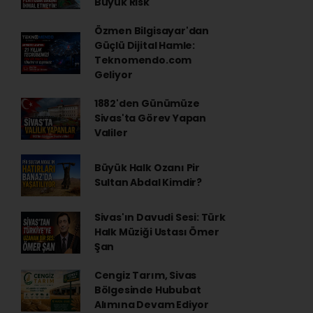
Büyük Risk
Özmen Bilgisayar'dan
Güçlü Dijital Hamle:
Teknomendo.com
Geliyor
1882'den Günümüze
Sivas'ta Görev Yapan
Valiler
Büyük Halk Ozanı Pir
Sultan Abdal Kimdir?
Sivas'ın Davudi Sesi: Türk
Halk Müziği Ustası Ömer
Şan
Cengiz Tarım, Sivas
Bölgesinde Hububat
Alımına Devam Ediyor