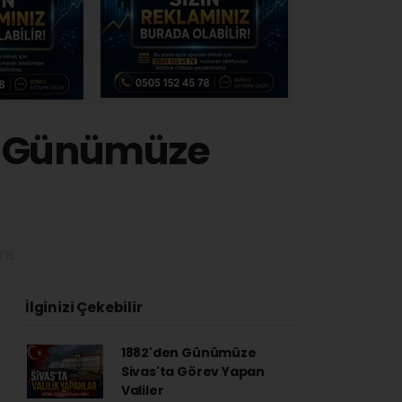
n Günümüze
:15
İlginizi Çekebilir
1882'den Günümüze
Sivas'ta Görev Yapan
Valiler