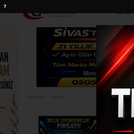
5
Kültür
Anasayfa
Asayiş