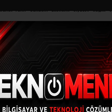
-Sanat-Tarih
Gündem
Ekonomi
Siyaset
Sağlık
S