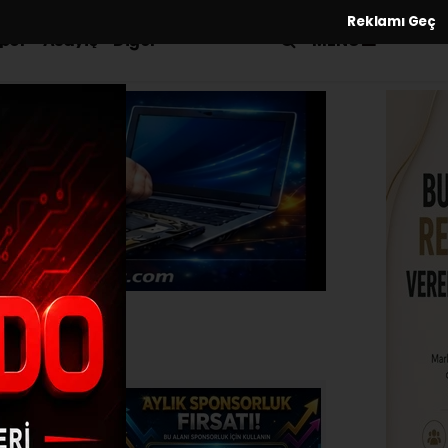
Reklamı Geç
MENÜ
por
Asayiş
Diğer