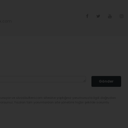
ex.com
Gönder
lunuyor ve sivasbulteni.com sitesine yaptığınız yorumunuzla ilgili doğrudan
yorsunuz. Yazılan tüm yorumlardan site yönetimi hiçbir şekilde sorumlu