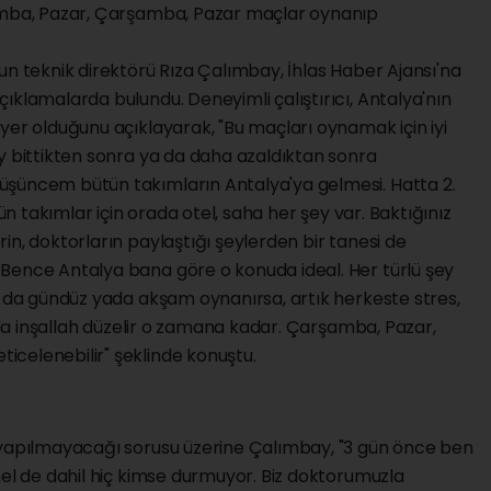
şamba, Pazar, Çarşamba, Pazar maçlar oynanıp
un teknik direktörü Rıza Çalımbay, İhlas Haber Ajansı'na
ıklamalarda bulundu. Deneyimli çalıştırıcı, Antalya'nın
yer olduğunu açıklayarak, "Bu maçları oynamak için iyi
y bittikten sonra ya da daha azaldıktan sonra
üşüncem bütün takımların Antalya'ya gelmesi. Hatta 2.
tün takımlar için orada otel, saha her şey var. Baktığınız
in, doktorların paylaştığı şeylerden bir tanesi de
Bence Antalya bana göre o konuda ideal. Her türlü şey
r da gündüz yada akşam oynanırsa, artık herkeste stres,
arda inşallah düzelir o zamana kadar. Çarşamba, Pazar,
celenebilir" şeklinde konuştu.
 yapılmayacağı sorusu üzerine Çalımbay, "3 gün önce ben
nel de dahil hiç kimse durmuyor. Biz doktorumuzla