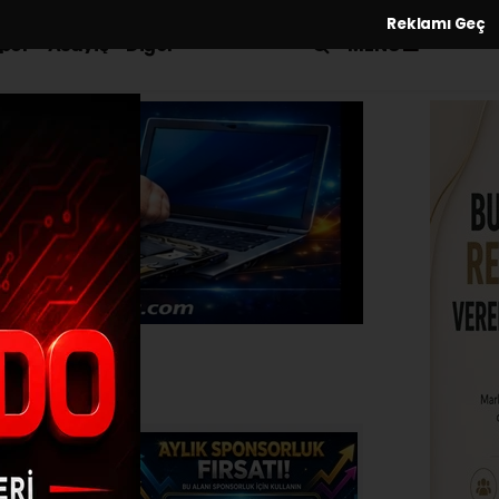
Reklamı Geç
MENÜ
por
Asayiş
Diğer