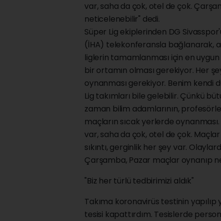
var, saha da çok, otel de çok. Çar
neticelenebilir" dedi.
Süper Lig ekiplerinden DG Sivasspor'
(İHA) telekonferansla bağlanarak, aç
liglerin tamamlanması için en uygun 
bir ortamın olması gerekiyor. Her şe
oynanması gerekiyor. Benim kendi d
Lig takımları bile gelebilir. Çünkü bü
zaman bilim adamlarının, profesörler
maçların sıcak yerlerde oynanması. 
var, saha da çok, otel de çok. Maçla
sıkıntı, gerginlik her şey var. Olayl
Çarşamba, Pazar maçlar oynanıp neti
"Biz her türlü tedbirimizi aldık"
Takıma koronavirüs testinin yapılıp
tesisi kapattırdım. Tesislerde perso