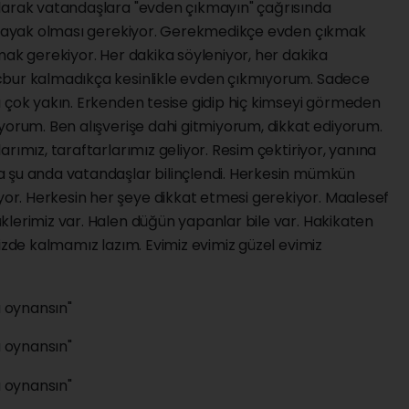
larak vatandaşlara "evden çıkmayın" çağrısında
ön ayak olması gerekiyor. Gerekmedikçe evden çıkmak
mak gerekiyor. Her dakika söyleniyor, her dakika
cbur kalmadıkça kesinlikle evden çıkmıyorum. Sadece
ı çok yakın. Erkenden tesise gidip hiç kimseyi görmeden
yorum. Ben alışverişe dahi gitmiyorum, dikkat ediyorum.
rımız, taraftarlarımız geliyor. Resim çektiriyor, yanına
a şu anda vatandaşlar bilinçlendi. Herkesin mümkün
r. Herkesin her şeye dikkat etmesi gerekiyor. Maalesef
klerimiz var. Halen düğün yapanlar bile var. Hakikaten
mizde kalmamız lazım. Evimiz evimiz güzel evimiz