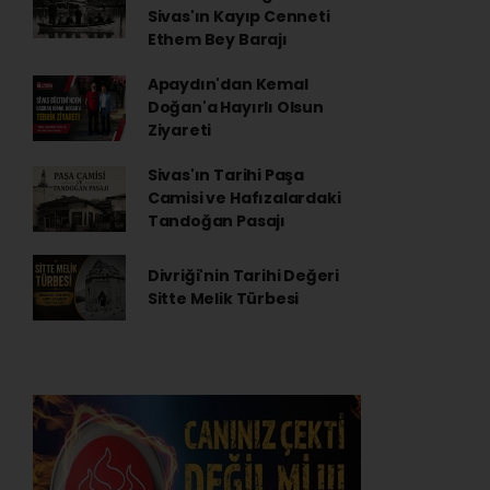
Sivas'ın Kayıp Cenneti
Ethem Bey Barajı
Apaydın'dan Kemal
Doğan'a Hayırlı Olsun
Ziyareti
Sivas'ın Tarihi Paşa
Camisi ve Hafızalardaki
Tandoğan Pasajı
Divriği'nin Tarihi Değeri
Sitte Melik Türbesi