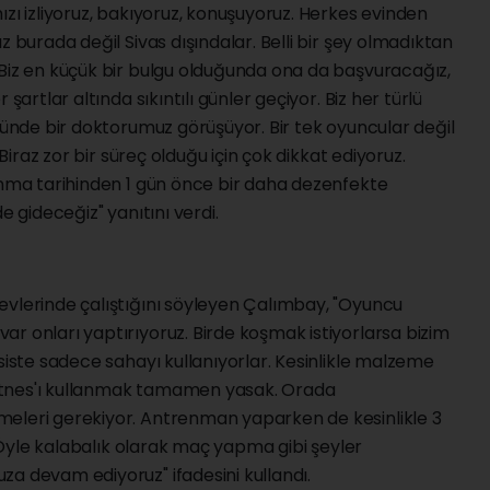
ızı izliyoruz, bakıyoruz, konuşuyoruz. Herkes evinden
z burada değil Sivas dışındalar. Belli bir şey olmadıktan
 Biz en küçük bir bulgu olduğunda ona da başvuracağız,
şartlar altında sıkıntılı günler geçiyor. Biz her türlü
 günde bir doktorumuz görüşüyor. Bir tek oyuncular değil
 Biraz zor bir süreç olduğu için çok dikkat ediyoruz.
lanma tarihinden 1 gün önce bir daha dezenfekte
e gideceğiz" yanıtını verdi.
evlerinde çalıştığını söyleyen Çalımbay, "Oyuncu
r onları yaptırıyoruz. Birde koşmak istiyorlarsa bizim
esiste sadece sahayı kullanıyorlar. Kesinlikle malzeme
itnes'ı kullanmak tamamen yasak. Orada
meleri gerekiyor. Antrenman yaparken de kesinlikle 3
r. Öyle kalabalık olarak maç yapma gibi şeyler
a devam ediyoruz" ifadesini kullandı.