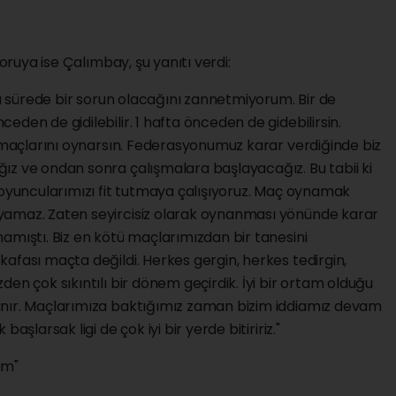
soruya ise Çalımbay, şu yanıtı verdi:
sa sürede bir sorun olacağını zannetmiyorum. Bir de
den de gidilebilir. 1 hafta önceden de gidebilirsin.
a maçlarını oynarsın. Federasyonumuz karar verdiğinde biz
ız ve ondan sonra çalışmalara başlayacağız. Bu tabii ki
 oyuncularımızı fit tutmaya çalışıyoruz. Maç oynamak
yamaz. Zaten seyircisiz olarak oynanması yönünde karar
amıştı. Biz en kötü maçlarımızdan bir tanesini
afası maçta değildi. Herkes gergin, herkes tedirgin,
en çok sıkıntılı bir dönem geçirdik. İyi bir ortam olduğu
anır. Maçlarımıza baktığımız zaman bizim iddiamız devam
aşlarsak ligi de çok iyi bir yerde bitiririz."
um"