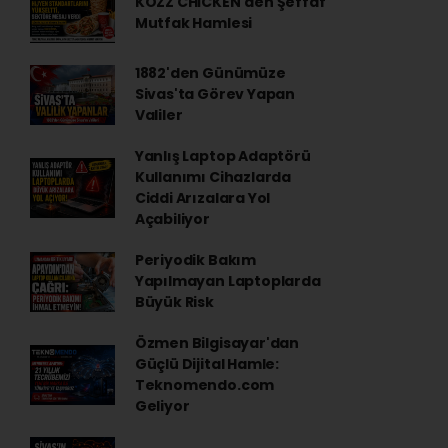
KÖZZ CHİCKEN'den Şeffaf
Mutfak Hamlesi
1882'den Günümüze
Sivas'ta Görev Yapan
Valiler
Yanlış Laptop Adaptörü
Kullanımı Cihazlarda
Ciddi Arızalara Yol
Açabiliyor
Periyodik Bakım
Yapılmayan Laptoplarda
Büyük Risk
Özmen Bilgisayar'dan
Güçlü Dijital Hamle:
Teknomendo.com
Geliyor