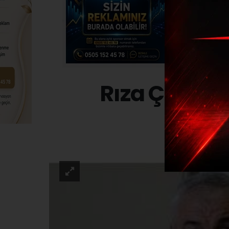
Rıza Çalımb