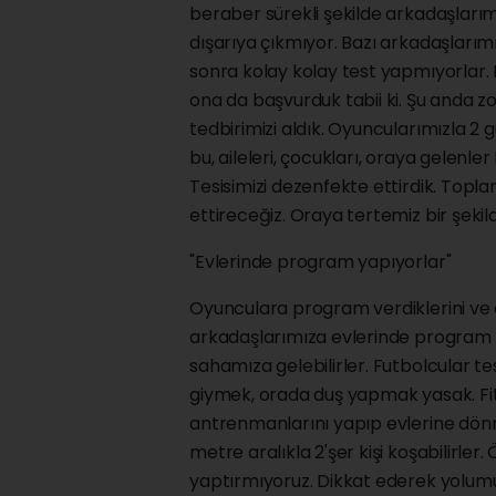
beraber sürekli şekilde arkadaşlarım
dışarıya çıkmıyor. Bazı arkadaşlarımı
sonra kolay kolay test yapmıyorlar.
ona da başvurduk tabii ki. Şu anda zor 
tedbirimizi aldık. Oyuncularımızla 2
bu, aileleri, çocukları, oraya gelenler
Tesisimizi dezenfekte ettirdik. Top
ettireceğiz. Oraya tertemiz bir şekild
"Evlerinde program yapıyorlar"
Oyunculara program verdiklerini ve 
arkadaşlarımıza evlerinde program va
sahamıza gelebilirler. Futbolcular t
giymek, orada duş yapmak yasak. F
antrenmanlarını yapıp evlerine dön
metre aralıkla 2'şer kişi koşabilirle
yaptırmıyoruz. Dikkat ederek yolumuz