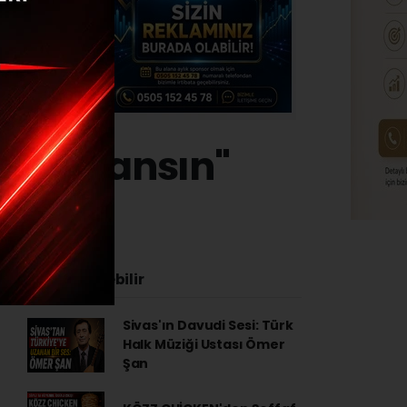
da oynansın"
İlginizi Çekebilir
Sivas'ın Davudi Sesi: Türk
Halk Müziği Ustası Ömer
Şan