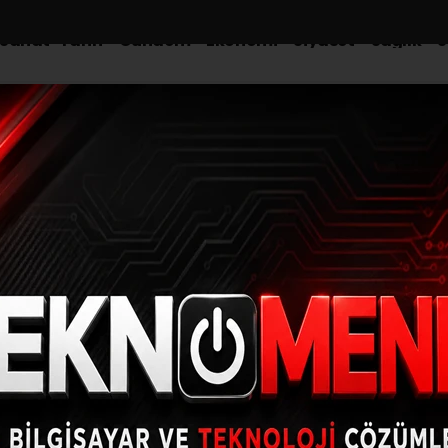
-Sanat-Tarih
Gündem
Ekonomi
Siyaset
Sağlık
S