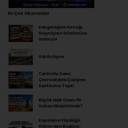
En Çok Okunanlar
Kangal Ağası Konağı
Geçmişten Günümüze
Uzanıyor
Gürün İlçesi
Tarihi Ulu Cami
Çevresindeki Çalışma
Saatlerine Tepki
Büyük Halk Ozanı Pir
Sultan Abdal Kimdir?
Kayıkların Yüzdüğü
Günlerden Bugüne: