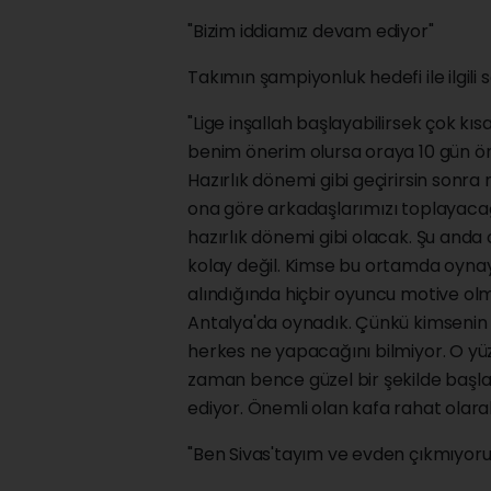
"Bizim iddiamız devam ediyor"
Takımın şampiyonluk hedefi ile ilgili 
"Lige inşallah başlayabilirsek çok kı
benim önerim olursa oraya 10 gün önce
Hazırlık dönemi gibi geçirirsin sonr
ona göre arkadaşlarımızı toplayacağ
hazırlık dönemi gibi olacak. Şu anda
kolay değil. Kimse bu ortamda oyna
alındığında hiçbir oyuncu motive olm
Antalya'da oynadık. Çünkü kimsenin k
herkes ne yapacağını bilmiyor. O yüzd
zaman bence güzel bir şekilde başl
ediyor. Önemli olan kafa rahat olarak b
"Ben Sivas'tayım ve evden çıkmıyor