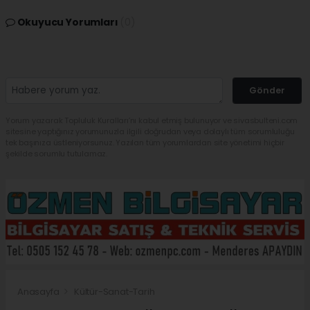
Okuyucu Yorumları
(0)
Gönder
Yorum yazarak Topluluk Kuralları’nı kabul etmiş bulunuyor ve sivasbulteni.com
sitesine yaptığınız yorumunuzla ilgili doğrudan veya dolaylı tüm sorumluluğu
tek başınıza üstleniyorsunuz. Yazılan tüm yorumlardan site yönetimi hiçbir
şekilde sorumlu tutulamaz.
Anasayfa
Kültür-Sanat-Tarih