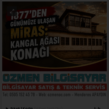
Erkek
|
Kadın
(Haberi Sesli Oku)