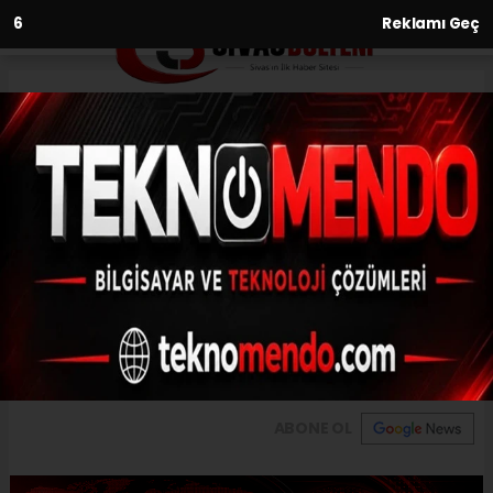
5
Reklamı Geç
Anasayfa
Asayiş
Polis ekiplerinin trafik
denetimleri
ASAYIŞ
(İHA) - İhlas Haber Ajansı | 31.07.2024 - 17:00, Güncelleme: 31.07.2024
- 16:53
Polis ekiplerinin trafik denetimleri
ABONE OL