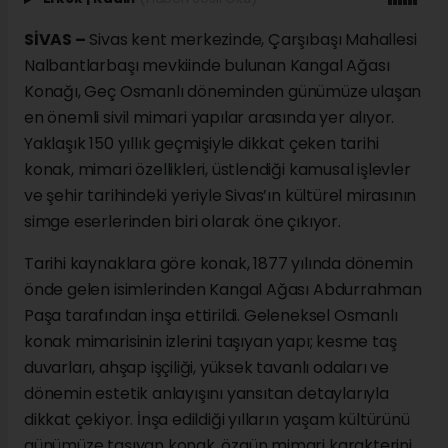
SİVAS –
Sivas kent merkezinde, Çarşıbaşı Mahallesi
Nalbantlarbaşı mevkiinde bulunan Kangal Ağası
Konağı, Geç Osmanlı döneminden günümüze ulaşan
en önemli sivil mimari yapılar arasında yer alıyor.
Yaklaşık 150 yıllık geçmişiyle dikkat çeken tarihi
konak, mimari özellikleri, üstlendiği kamusal işlevler
ve şehir tarihindeki yeriyle Sivas’ın kültürel mirasının
simge eserlerinden biri olarak öne çıkıyor.
Tarihi kaynaklara göre konak, 1877 yılında dönemin
önde gelen isimlerinden Kangal Ağası Abdurrahman
Paşa tarafından inşa ettirildi. Geleneksel Osmanlı
konak mimarisinin izlerini taşıyan yapı; kesme taş
duvarları, ahşap işçiliği, yüksek tavanlı odaları ve
dönemin estetik anlayışını yansıtan detaylarıyla
dikkat çekiyor. İnşa edildiği yılların yaşam kültürünü
günümüze taşıyan konak, özgün mimari karakterini