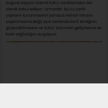
bugüne taşıyan önemli kültür varlıklarından biri
olarak kabul ediliyor. Uzmanlar, bu tür tarihî
yapıların korunmasının yalnızca mimari mirasın
yaşatılmasına değil, aynı zamanda kent kimliğinin
güçlendirilmesine ve kültür turizminin gelişmesine de
katkı sağladığını vurguluyor.