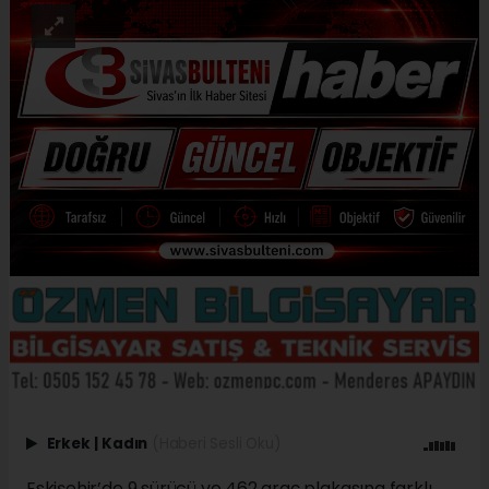
Erkek
|
Kadın
(Haberi Sesli Oku)
Eskişehir’de 9 sürücü ve 462 araç plakasına farklı