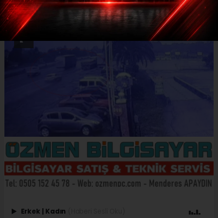
Erkek
|
Kadın
(Haberi Sesli Oku)