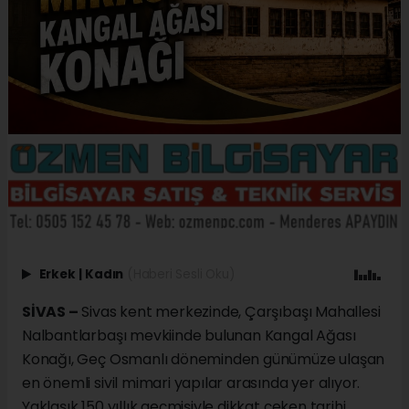
Erkek
|
Kadın
(Haberi Sesli Oku)
SİVAS –
Sivas kent merkezinde, Çarşıbaşı Mahallesi
Nalbantlarbaşı mevkiinde bulunan Kangal Ağası
Konağı, Geç Osmanlı döneminden günümüze ulaşan
en önemli sivil mimari yapılar arasında yer alıyor.
Yaklaşık 150 yıllık geçmişiyle dikkat çeken tarihi