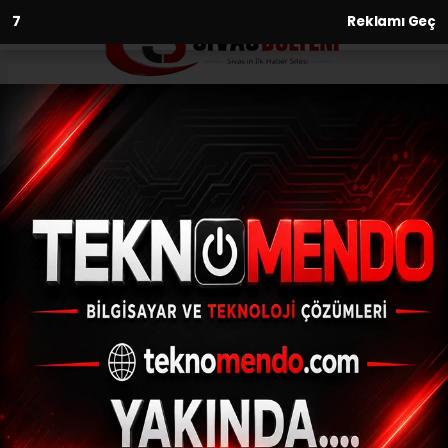
6
Reklamı Geç
Anasayfa
Asayiş
Otomobilin tırın altına girip 1
kişinin öldüğü kaza anı
kamerada
ASAYIŞ
(İHA) - İhlas Haber Ajansı | 31.05.2023 - 14:04, Güncelleme: 31.05.2023
- 13:35
Otomobilin tırın altına girip 1 kişinin öldüğü
kaza anı kamerada
ABONE OL