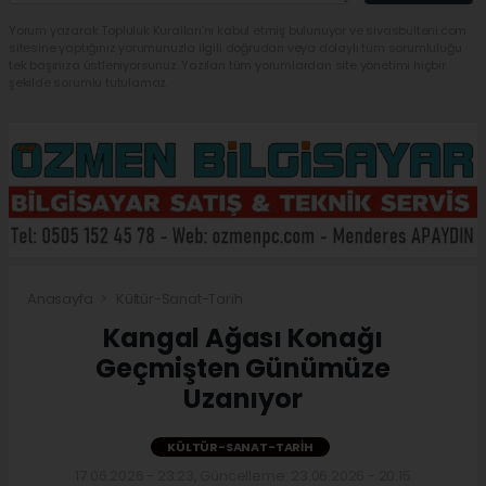
Yorum yazarak Topluluk Kuralları’nı kabul etmiş bulunuyor ve sivasbulteni.com
sitesine yaptığınız yorumunuzla ilgili doğrudan veya dolaylı tüm sorumluluğu
tek başınıza üstleniyorsunuz. Yazılan tüm yorumlardan site yönetimi hiçbir
şekilde sorumlu tutulamaz.
Anasayfa
Kültür-Sanat-Tarih
Kangal Ağası Konağı
Geçmişten Günümüze
Uzanıyor
KÜLTÜR-SANAT-TARIH
17.06.2026 - 23:23, Güncelleme: 23.06.2026 - 20:15