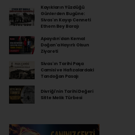
Kayıkların Yüzdüğü
Günlerden Bugüne:
Sivas'ın Kayıp Cenneti
Ethem Bey Barajı
Apaydın'dan Kemal
Doğan'a Hayırlı Olsun
Ziyareti
Sivas'ın Tarihi Paşa
Camisi ve Hafızalardaki
Tandoğan Pasajı
Divriği'nin Tarihi Değeri
Sitte Melik Türbesi