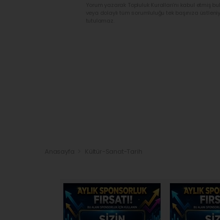
Yorum yazarak Topluluk Kuralları’nı kabul etmiş bu
veya dolaylı tüm sorumluluğu tek başınıza üstleni
tutulamaz.
Anasayfa
Kültür-Sanat-Tarih