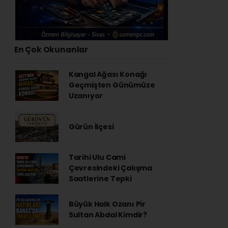
En Çok Okunanlar
Kangal Ağası Konağı
Geçmişten Günümüze
Uzanıyor
Gürün İlçesi
Tarihi Ulu Cami
Çevresindeki Çalışma
Saatlerine Tepki
Büyük Halk Ozanı Pir
Sultan Abdal Kimdir?