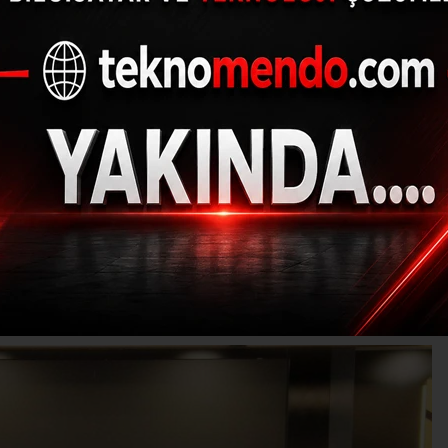
i eğitimleri tüm hı
ediyor
(İHA) - İhlas Haber Ajansı | 31.07.2024 - 15:02, Güncelleme: 31.07.202
M