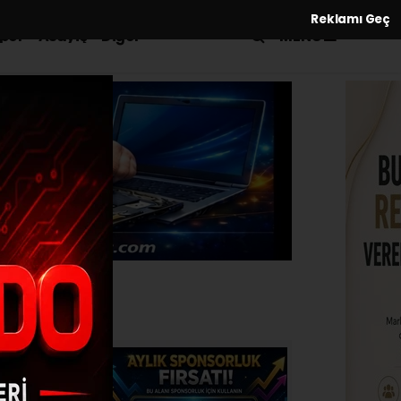
Reklamı Geç
MENÜ
por
Asayiş
Diğer