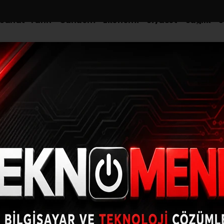
-Sanat-Tarih
Gündem
Ekonomi
Siyaset
Sağlık
S