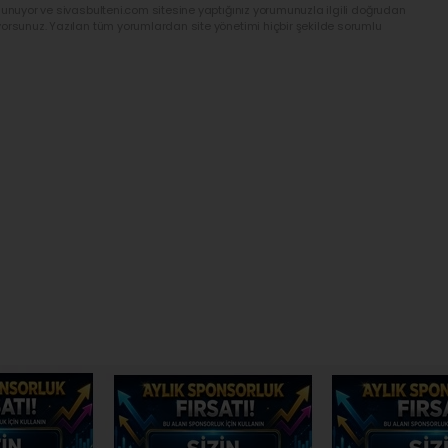
lunuyor ve sivasbulteni.com sitesine yaptığınız yorumunuzla ilgili doğrudan
yorsunuz. Yazılan tüm yorumlardan site yönetimi hiçbir şekilde sorumlu