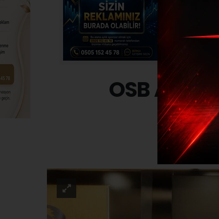
OSB Akadem
EĞITI