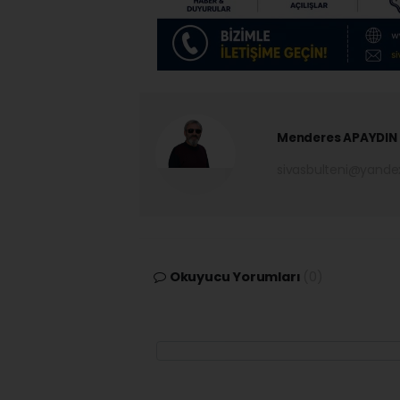
Menderes APAYDIN
sivasbulteni@yand
Okuyucu Yorumları
(0)