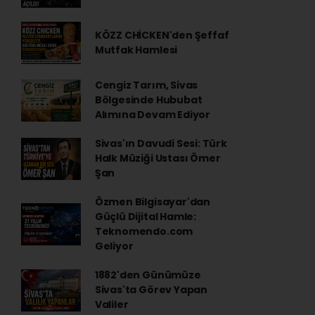
KÖZZ CHİCKEN'den Şeffaf
Mutfak Hamlesi
Cengiz Tarım, Sivas
Bölgesinde Hububat
Alımına Devam Ediyor
Sivas'ın Davudi Sesi: Türk
Halk Müziği Ustası Ömer
Şan
Özmen Bilgisayar'dan
Güçlü Dijital Hamle:
Teknomendo.com
Geliyor
1882'den Günümüze
Sivas'ta Görev Yapan
Valiler