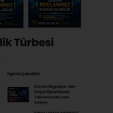
lik Türbesi
:14
İlginizi Çekebilir
Özmen Bilgisayar'dan
Güçlü Dijital Hamle:
Teknomendo.com
Geliyor
Yanlış Laptop Adaptörü