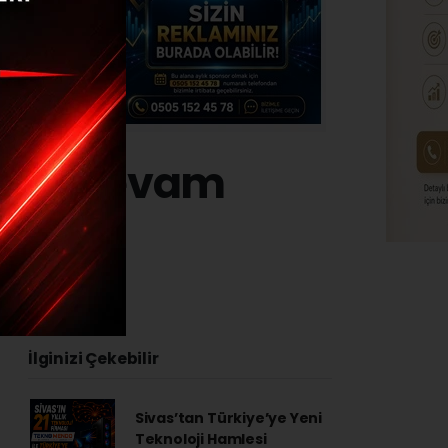
zıyla devam
4 - 14:45
İlginizi Çekebilir
Sivas’tan Türkiye’ye Yeni
Teknoloji Hamlesi