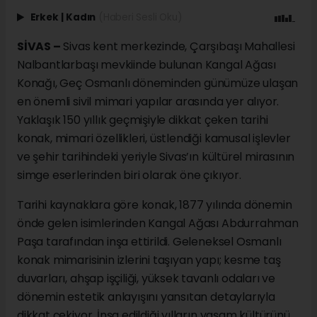
Erkek
|
Kadın
(Haberi Sesli Oku)
SİVAS –
Sivas kent merkezinde, Çarşıbaşı Mahallesi
Nalbantlarbaşı mevkiinde bulunan Kangal Ağası
Konağı, Geç Osmanlı döneminden günümüze ulaşan
en önemli sivil mimari yapılar arasında yer alıyor.
Yaklaşık 150 yıllık geçmişiyle dikkat çeken tarihi
konak, mimari özellikleri, üstlendiği kamusal işlevler
ve şehir tarihindeki yeriyle Sivas’ın kültürel mirasının
simge eserlerinden biri olarak öne çıkıyor.
Tarihi kaynaklara göre konak, 1877 yılında dönemin
önde gelen isimlerinden Kangal Ağası Abdurrahman
Paşa tarafından inşa ettirildi. Geleneksel Osmanlı
konak mimarisinin izlerini taşıyan yapı; kesme taş
duvarları, ahşap işçiliği, yüksek tavanlı odaları ve
dönemin estetik anlayışını yansıtan detaylarıyla
dikkat çekiyor. İnşa edildiği yılların yaşam kültürünü