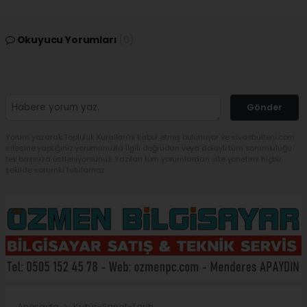
Okuyucu Yorumları
(0)
Gönder
Yorum yazarak Topluluk Kuralları’nı kabul etmiş bulunuyor ve sivasbulteni.com
sitesine yaptığınız yorumunuzla ilgili doğrudan veya dolaylı tüm sorumluluğu
tek başınıza üstleniyorsunuz. Yazılan tüm yorumlardan site yönetimi hiçbir
şekilde sorumlu tutulamaz.
Anasayfa
Kültür-Sanat-Tarih