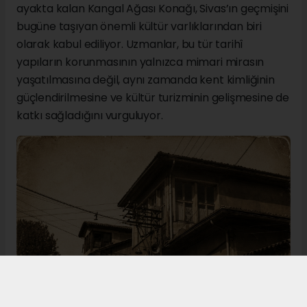
ayakta kalan Kangal Ağası Konağı, Sivas’ın geçmişini
bugüne taşıyan önemli kültür varlıklarından biri
olarak kabul ediliyor. Uzmanlar, bu tür tarihî
yapıların korunmasının yalnızca mimari mirasın
yaşatılmasına değil, aynı zamanda kent kimliğinin
güçlendirilmesine ve kültür turizminin gelişmesine de
katkı sağladığını vurguluyor.