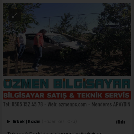
Erkek
|
Kadın
(Haberi Sesli Oku)
Tekirdağ Çorlu’da sürücüsünün direksiyon