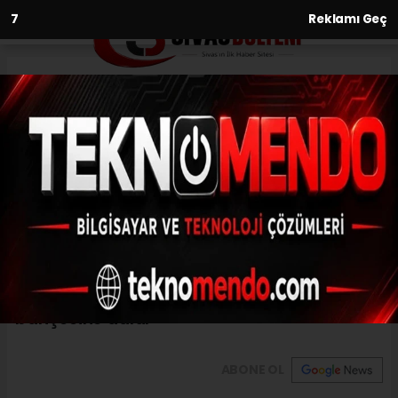
6
Reklamı Geç
Anasayfa
Asayiş
Önce direğe çarptı, sonra bağ
evinin bahçesine daldı
ASAYIŞ
(İHA) - İhlas Haber Ajansı | 31.07.2024 - 10:06, Güncelleme: 31.07.2024
- 09:33
Önce direğe çarptı, sonra bağ evinin
bahçesine daldı
ABONE OL