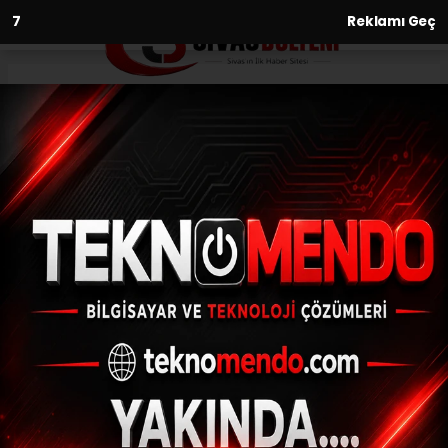
6
Reklamı Geç
Anasayfa
Gündem
Muğla’da Türk mutfağı haftası
kutlandı
GÜNDEM
(İHA) - İhlas Haber Ajansı | 31.05.2023 - 12:30, Güncelleme: 31.05.2023
- 12:21
Muğla’da Türk mutfağı haftası kutlandı
ABONE OL