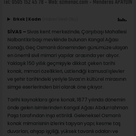
Erkek
|
Kadın
(Haberi Sesli Oku)
SİVAS –
Sivas kent merkezinde, Çarşıbaşı Mahallesi
Nalbantlarbaşı mevkiinde bulunan Kangal Ağası
Konağı, Geç Osmanlı döneminden günümüze ulaşan
en önemli sivil mimari yapılar arasında yer alıyor.
Yaklaşık 150 yıllık geçmişiyle dikkat çeken tarihi
konak, mimari özellikleri, üstlendiği kamusal işlevler
ve şehir tarihindeki yeriyle Sivas’ın kültürel mirasının
simge eserlerinden biri olarak öne çıkıyor.
Tarihi kaynaklara göre konak, 1877 yılında dönemin
önde gelen isimlerinden Kangal Ağası Abdurrahman
Paşa tarafından inşa ettirildi. Geleneksel Osmanlı
konak mimarisinin izlerini taşıyan yapı; kesme taş
duvarları, ahşap işçiliği, yüksek tavanlı odaları ve