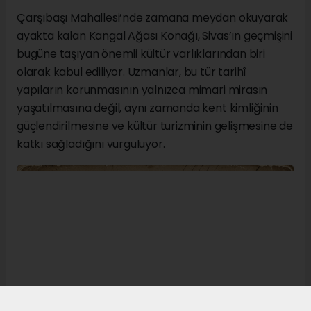
Çarşıbaşı Mahallesi’nde zamana meydan okuyarak
ayakta kalan Kangal Ağası Konağı, Sivas’ın geçmişini
bugüne taşıyan önemli kültür varlıklarından biri
olarak kabul ediliyor. Uzmanlar, bu tür tarihî
yapıların korunmasının yalnızca mimari mirasın
yaşatılmasına değil, aynı zamanda kent kimliğinin
güçlendirilmesine ve kültür turizminin gelişmesine de
katkı sağladığını vurguluyor.