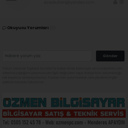
sivasbulteni@yandex.com
Okuyucu Yorumları
(0)
Gönder
Yorum yazarak Topluluk Kuralları’nı kabul etmiş bulunuyor ve sivasbulteni.com
sitesine yaptığınız yorumunuzla ilgili doğrudan veya dolaylı tüm sorumluluğu
tek başınıza üstleniyorsunuz. Yazılan tüm yorumlardan site yönetimi hiçbir
şekilde sorumlu tutulamaz.