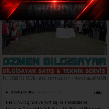
Erkek
|
Kadın
(Haberi Sesli Oku)
Her yıl yurt içinde ve yurt dışı temsilciliklerde
kutlanan Türk Mutfağı Haftası, Muğla’nın Milas ilçesi