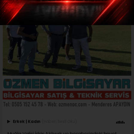
Erkek
|
Kadın
(Haberi Sesli Oku)
Muğla Valisi İdris Akbıyık ve beraberindeki heyet