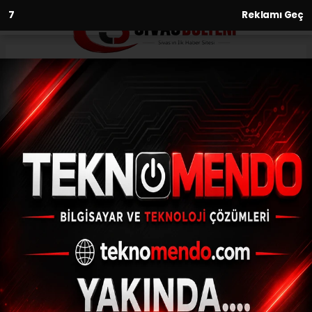
6
Reklamı Geç
Anasayfa
Spor
Muğla Valisi İdris Akbıyık,
Bodrum Stadyumu’nu inceledi
SPOR
(İHA) - İhlas Haber Ajansı | 31.07.2024 - 19:01, Güncelleme: 31.07.2024
- 18:43
Muğla Valisi İdris Akbıyık, Bodrum
Stadyumu’nu inceledi
ABONE OL