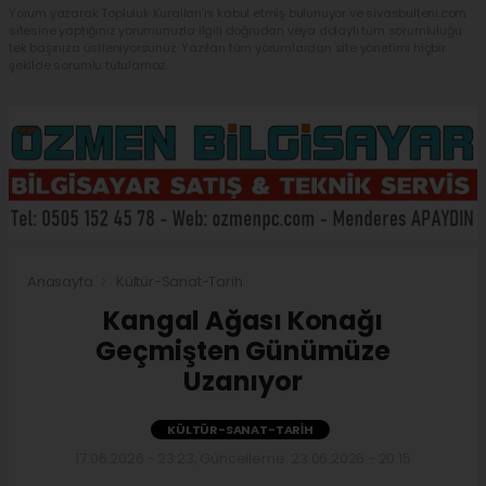
Yorum yazarak Topluluk Kuralları’nı kabul etmiş bulunuyor ve sivasbulteni.com
sitesine yaptığınız yorumunuzla ilgili doğrudan veya dolaylı tüm sorumluluğu
tek başınıza üstleniyorsunuz. Yazılan tüm yorumlardan site yönetimi hiçbir
şekilde sorumlu tutulamaz.
Anasayfa
Kültür-Sanat-Tarih
Kangal Ağası Konağı
Geçmişten Günümüze
Uzanıyor
KÜLTÜR-SANAT-TARIH
17.06.2026 - 23:23, Güncelleme: 23.06.2026 - 20:15