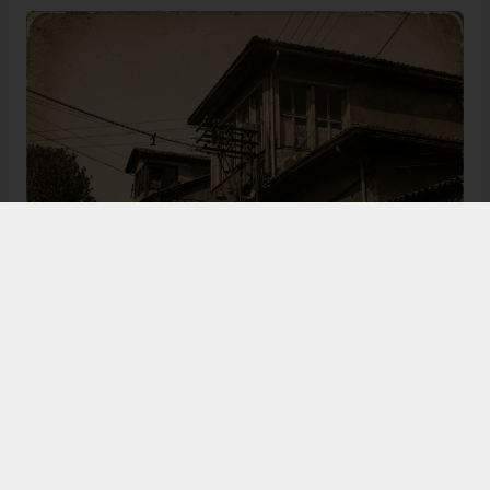
Bugün de tarih meraklılarının, araştırmacıların ve
ziyaretçilerin ilgisini çeken Kangal Ağası Konağı,