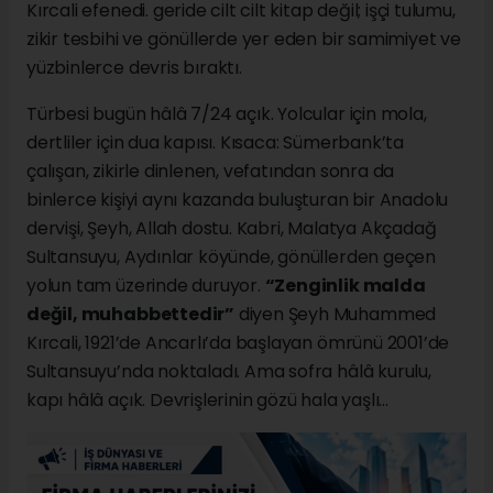
Kırcali efenedi. geride cilt cilt kitap değil; işçi tulumu,
zikir tesbihi ve gönüllerde yer eden bir samimiyet ve
yüzbinlerce devris bıraktı.
Türbesi bugün hâlâ 7/24 açık. Yolcular için mola,
dertliler için dua kapısı. Kısaca: Sümerbank’ta
çalışan, zikirle dinlenen, vefatından sonra da
binlerce kişiyi aynı kazanda buluşturan bir Anadolu
dervişi, Şeyh, Allah dostu. Kabri, Malatya Akçadağ
Sultansuyu, Aydınlar köyünde, gönüllerden geçen
yolun tam üzerinde duruyor.
“Zenginlik malda
değil, muhabbettedir”
diyen Şeyh Muhammed
Kırcali, 1921’de Ancarlı’da başlayan ömrünü 2001’de
Sultansuyu’nda noktaladı. Ama sofra hâlâ kurulu,
kapı hâlâ açık. Devrişlerinin gözü hala yaşlı...