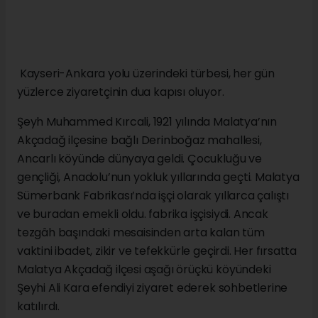
Kayseri-Ankara yolu üzerindeki türbesi, her gün
yüzlerce ziyaretçinin dua kapısı oluyor.
Şeyh Muhammed Kırcali, 1921 yılında Malatya’nın
Akçadağ ilçesine bağlı Derinboğaz mahallesi,
Ancarlı köyünde dünyaya geldi. Çocukluğu ve
gençliği, Anadolu’nun yokluk yıllarında geçti. Malatya
Sümerbank Fabrikası’nda işçi olarak yıllarca çalıştı
ve buradan emekli oldu. fabrika işçisiydi. Ancak
tezgâh başındaki mesaisinden arta kalan tüm
vaktini ibadet, zikir ve tefekkürle geçirdi. Her fırsatta
Malatya Akçadağ ilçesi aşağı örüçkü köyündeki
Şeyhi Ali Kara efendiyi ziyaret ederek sohbetlerine
katılırdı.