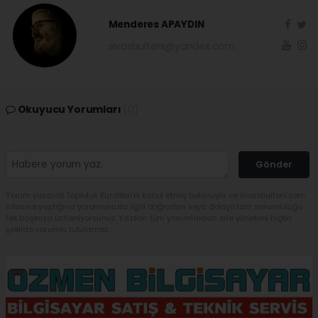
Menderes APAYDIN
sivasbulteni@yandex.com
Okuyucu Yorumları
(0)
Gönder
Yorum yazarak Topluluk Kuralları’nı kabul etmiş bulunuyor ve sivasbulteni.com
sitesine yaptığınız yorumunuzla ilgili doğrudan veya dolaylı tüm sorumluluğu
tek başınıza üstleniyorsunuz. Yazılan tüm yorumlardan site yönetimi hiçbir
şekilde sorumlu tutulamaz.