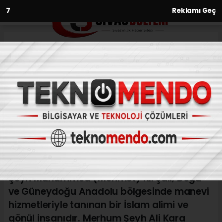
5
Reklamı Geç
Anasayfa
Kültür-Sanat-Tarih
Malatya’nın Manevi Değeri
Şeyh Muhammed Kırcalı
Hazretleri
KÜLTÜR-SANAT-TARIH
(Web Sitesi) - Web Sitesi | 28.05.2026 - 17:05, Güncelleme:
29.05.2026 - 12:46
Şeyh Muhammed (Mehmet) Kırçalı; Doğu
ve Güneydoğu Anadolu bölgesinde manevi
hizmetleriyle tanınan bir İslam alimi ve
gönül insanıdır. Merhum Şeyh Ali Kara