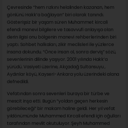
Çevresinde “hem rızkını helalinden kazanan, hem
gönlünü Hakk’a bağlayan” biri olarak tanındı.
Gösterişsiz bir yaşam süren Muhammet kircali
efendi manevi bilgilere ve tasavvufi anlayışa olan
derin ilgisi onu bölgenin manevi rehberlerinden biri
yaptı. Sohbet halkaları, zikir meclisleri ile yüzlerce
insana dokundu. “Önce insan ol, sonra derviş” sözü,
sevenlerinin dilinde yaşıyor. 2001 yılında Hakk’a
yürüdü. Vasiyeti üzerine, Akçadağ Sultansuyu ,
Aydınlar köyü, Kayseri-Ankara yolu üzerindeki alana
defnedildi.
Vefatından sonra sevenleri buraya bir türbe ve
mescit inşa etti. Bugün “yoldan geçen herkesin
görebileceği” bir makam haline geldi. Her yıl vefat
yıldönümünde Muhammed Kırcali efendi için oğulları
tarafından mevlit okutuluyor. Şeyh Muhammed