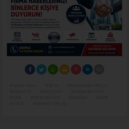
#ALLAH dostu
#ŞEYH
#MUHAMMED KIRÇALI
#MALATYA
#AKÇADAĞ
#AYDINLAR KÖYÜ
#ZİKİR
#SİVAS BÜLTENİ
#DERĞAH
#ZIKIR
#TEKKE
#MEHMET KIRÇALI