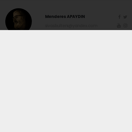
Menderes APAYDIN
sivasbulteni@yandex.com
Okuyucu Yorumları
(1)
Gönder
Yorum yazarak Topluluk Kuralları’nı kabul etmiş bulunuyor ve sivasbulteni.com
sitesine yaptığınız yorumunuzla ilgili doğrudan veya dolaylı tüm sorumluluğu
tek başınıza üstleniyorsunuz. Yazılan tüm yorumlardan site yönetimi hiçbir
şekilde sorumlu tutulamaz.
kangal
(24.06.2026 10:37 - #689)
peki abdurrahman paşaya noldu