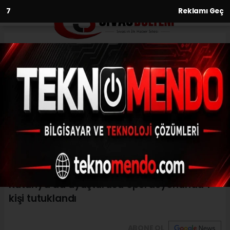
6
Reklamı Geç
Anasayfa
Asayiş
Kütahya’da uyuşturucu
operasyonunda 1 kişi
tutuklandı
ASAYIŞ
(İHA) - İhlas Haber Ajansı | 31.05.2023 - 11:06, Güncelleme: 31.05.2023
- 10:29
Kütahya’da uyuşturucu operasyonunda 1
kişi tutuklandı
ABONE OL