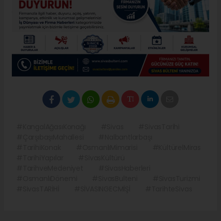
#KangalAğasıKonağı
#Sivas
#SivasTarihi
#ÇarşıbaşıMahallesi
#Nalbantlarbaşı
#TarihiKonak
#OsmanlıMimarisi
#KültürelMiras
#TarihiYapılar
#SivasKültürü
#TarihveMedeniyet
#SivasHaberleri
#OsmanlıDönemi
#SivasBulteni
#SivasTurizmi
#SivasTARİHİ
#SİVASINGECMİŞİ
#TarihteSivas