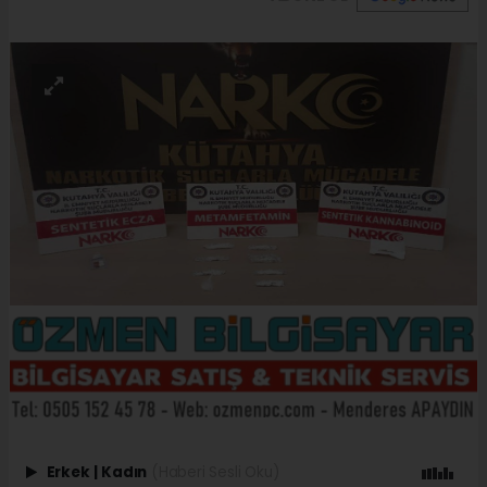
Erkek
|
Kadın
(Haberi Sesli Oku)