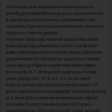
Kütahya’da polis ekiplerince sokak satıcılarına
yönelik gerçekleştirilen uyuşturucu operasyonunda
6 şüpheli gözaltına alınırken, şüphelilerden 1 kişi
tutuklandı. Operasyonda metamfetamin, bonzai ve
uyuşturucu hap ele geçirildi.
İl Emniyet Müdürlüğü Narkotik Suçlarla Mücadele
Şube Müdürlüğü ekiplerince torbacı olarak tabir
edilen sokak satıcılarına yönelik yapılan çalışmalar
çerçevesinde M.T. isimli şahsın uyuşturucu madde
satışı yaptığı bilgisine ulaşıldı. Elde edilen bilgiler
sonucunda, M. T. isimli şahsın uyuşturucu madde
satışı yaptığı, M.A., B.T.K., S.Y., N.Y. ve H.A. isimli
kullanıcı şahıslardan iki parça halinde toplam 1.15
gram metamfetamin ele geçirildi. Yakalanan şüpheli
M. T. isimli şahsın üzerinde ve ikametinde yapılan
aramada, 6 parça halinde toplam 6,52 gram
metamfetamin, 0.61 gram bonzai, 2 adet sentetik