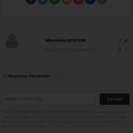
Menderes APAYDIN
sivasbulteni@yandex.com
Okuyucu Yorumları
(0)
Gönder
Yorum yazarak Topluluk Kuralları’nı kabul etmiş bulunuyor ve sivasbulteni.com
sitesine yaptığınız yorumunuzla ilgili doğrudan veya dolaylı tüm sorumluluğu
tek başınıza üstleniyorsunuz. Yazılan tüm yorumlardan site yönetimi hiçbir
şekilde sorumlu tutulamaz.