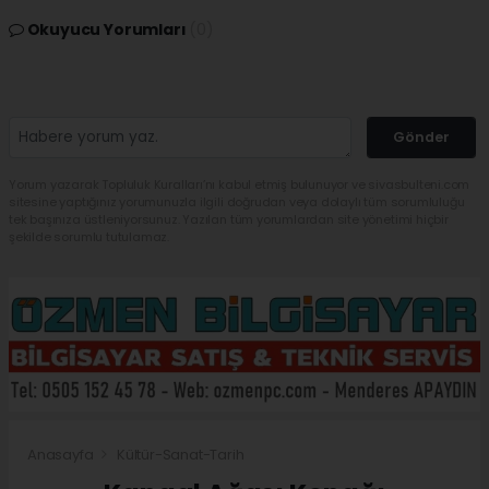
Okuyucu Yorumları
(0)
Gönder
Yorum yazarak Topluluk Kuralları’nı kabul etmiş bulunuyor ve sivasbulteni.com
sitesine yaptığınız yorumunuzla ilgili doğrudan veya dolaylı tüm sorumluluğu
tek başınıza üstleniyorsunuz. Yazılan tüm yorumlardan site yönetimi hiçbir
şekilde sorumlu tutulamaz.
Anasayfa
Kültür-Sanat-Tarih