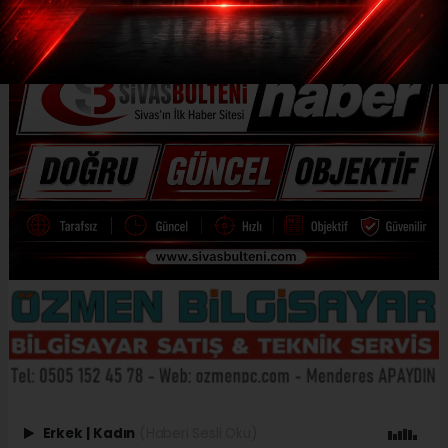
Erkek
|
Kadın
(Haberi Sesli Oku)