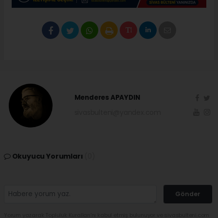
Menderes APAYDIN
sivasbulteni@yandex.com
Okuyucu Yorumları
(0)
Gönder
Yorum yazarak Topluluk Kuralları’nı kabul etmiş bulunuyor ve sivasbulteni.com