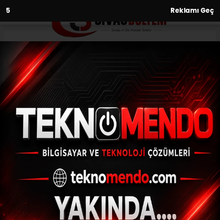
3
Reklamı Geç
Anasayfa
Gündem
Kütahya’da şehit Haniye için
dua ve gıyabi cenaze namazı
GÜNDEM
(İHA) - İhlas Haber Ajansı | 31.07.2024 - 19:30, Güncelleme: 31.07.2024
- 19:26
Kütahya’da şehit Haniye için dua ve gıyabi
cenaze namazı
ABONE OL