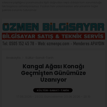
sitesine yaptığınız yorumunuzla ilgili doğrudan veya dolaylı tüm sorumluluğu
tek başınıza üstleniyorsunuz. Yazılan tüm yorumlardan site yönetimi hiçbir
şekilde sorumlu tutulamaz.
Anasayfa
Kültür-Sanat-Tarih
Kangal Ağası Konağı
Geçmişten Günümüze
Uzanıyor
KÜLTÜR-SANAT-TARIH
17.06.2026 - 23:23, Güncelleme: 23.06.2026 - 20:15