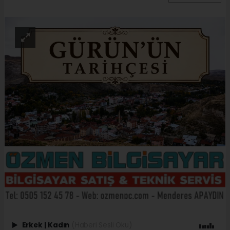
Erkek
|
Kadın
(Haberi Sesli Oku)