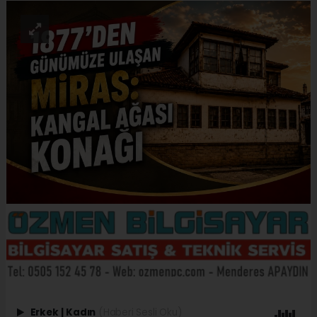
Erkek
|
Kadın
(Haberi Sesli Oku)