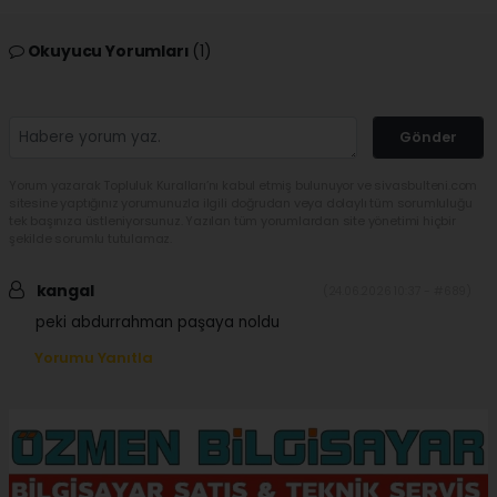
Okuyucu Yorumları
(1)
Gönder
Yorum yazarak Topluluk Kuralları’nı kabul etmiş bulunuyor ve sivasbulteni.com
sitesine yaptığınız yorumunuzla ilgili doğrudan veya dolaylı tüm sorumluluğu
tek başınıza üstleniyorsunuz. Yazılan tüm yorumlardan site yönetimi hiçbir
şekilde sorumlu tutulamaz.
kangal
(24.06.2026 10:37 - #689)
peki abdurrahman paşaya noldu
Yorumu Yanıtla