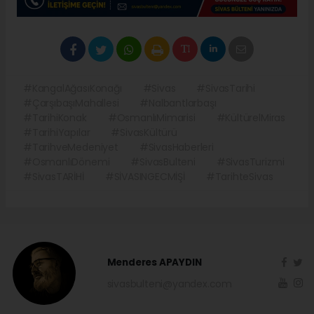
#KangalAğasıKonağı
#Sivas
#SivasTarihi
#ÇarşıbaşıMahallesi
#Nalbantlarbaşı
#TarihiKonak
#OsmanlıMimarisi
#KültürelMiras
#TarihiYapılar
#SivasKültürü
#TarihveMedeniyet
#SivasHaberleri
#OsmanlıDönemi
#SivasBulteni
#SivasTurizmi
#SivasTARİHİ
#SİVASINGECMİŞİ
#TarihteSivas
Menderes APAYDIN
sivasbulteni@yandex.com