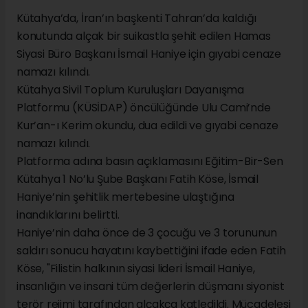
Kütahya’da, İran’ın başkenti Tahran’da kaldığı
konutunda alçak bir suikastla şehit edilen Hamas
Siyasi Büro Başkanı İsmail Haniye için gıyabi cenaze
namazı kılındı.
Kütahya Sivil Toplum Kuruluşları Dayanışma
Platformu (KÜSİDAP) öncülüğünde Ulu Cami’nde
Kur’an-ı Kerim okundu, dua edildi ve gıyabi cenaze
namazı kılındı.
Platforma adına basın açıklamasını Eğitim-Bir-Sen
Kütahya 1 No’lu Şube Başkanı Fatih Köse, İsmail
Haniye’nin şehitlik mertebesine ulaştığına
inandıklarını belirtti.
Haniye’nin daha önce de 3 çocuğu ve 3 torununun
saldırı sonucu hayatını kaybettiğini ifade eden Fatih
Köse, "Filistin halkının siyasi lideri İsmail Haniye,
insanlığın ve insani tüm değerlerin düşmanı siyonist
terör rejimi tarafından alçakça katledildi. Mücadelesi