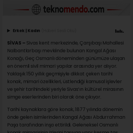
Erkek
|
Kadın
(Haberi Sesli Oku)
SİVAS –
Sivas kent merkezinde, Çarşıbaşı Mahallesi
Nalbantlarbaşı mevkiinde bulunan Kangal Ağası
Konağı, Geç Osmanlı döneminden günümüze ulaşan
en önemli sivil mimari yapılar arasında yer alıyor.
Yaklaşık 150 yıllık geçmişiyle dikkat çeken tarihi
konak, mimari özellikleri, üstlendiği kamusal işlevler
ve şehir tarihindeki yeriyle Sivas’ın kültürel mirasının
simge eserlerinden biri olarak öne çıkıyor.
Tarihi kaynaklara göre konak, 1877 yılında dönemin
önde gelen isimlerinden Kangal Ağası Abdurrahman
Paşa tarafından inşa ettirildi. Geleneksel Osmanlı
konak mimarisinin izlerini taşıyan yapı; kesme taş