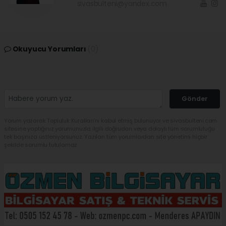
sivasbulteni@yandex.com
Okuyucu Yorumları
(0)
Gönder
Yorum yazarak Topluluk Kuralları’nı kabul etmiş bulunuyor ve sivasbulteni.com
sitesine yaptığınız yorumunuzla ilgili doğrudan veya dolaylı tüm sorumluluğu
tek başınıza üstleniyorsunuz. Yazılan tüm yorumlardan site yönetimi hiçbir
şekilde sorumlu tutulamaz.