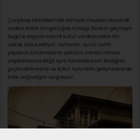
Çarşıbaşı Mahallesi’nde zamana meydan okuyarak
ayakta kalan Kangal Ağası Konağı, Sivas’ın geçmişini
bugüne taşıyan önemli kültür varlıklarından biri
olarak kabul ediliyor. Uzmanlar, bu tür tarihî
yapıların korunmasının yalnızca mimari mirasın
yaşatılmasına değil, aynı zamanda kent kimliğinin
güçlendirilmesine ve kültür turizminin gelişmesine de
katkı sağladığını vurguluyor.