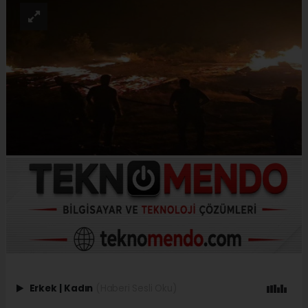
Erkek
|
Kadın
(Haberi Sesli Oku)