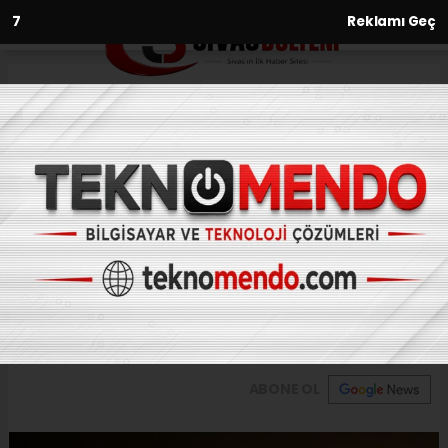
6
Reklamı Geç
Anasayfa
Asayiş
Kuru ot yangını korkuya neden
oldu
ASAYIŞ
(İHA) - İhlas Haber Ajansı | 31.07.2024 - 10:33, Güncelleme: 31.07.2024
- 10:07
Kuru ot yangını korkuya neden oldu
ABONE OL