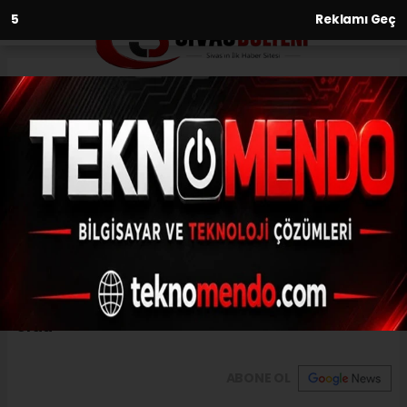
3
Reklamı Geç
Anasayfa
Yaşam
Kumruların yuvasını
yapmasına yardımcı oldu
YAŞAM
(İHA) - İhlas Haber Ajansı | 31.07.2024 - 13:00, Güncelleme: 31.07.2024
- 12:58
Kumruların yuvasını yapmasına yardımcı
oldu
ABONE OL