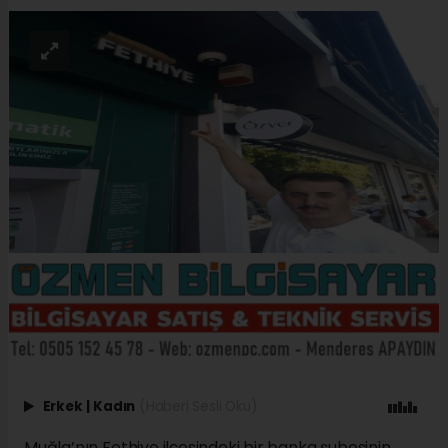
Erkek
|
Kadın
(Haberi Sesli Oku)
Muğla’nın Fethiye ilçesindeki bir banka şubesinin