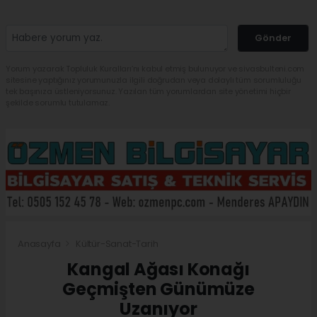
Gönder
Yorum yazarak Topluluk Kuralları’nı kabul etmiş bulunuyor ve sivasbulteni.com
sitesine yaptığınız yorumunuzla ilgili doğrudan veya dolaylı tüm sorumluluğu
tek başınıza üstleniyorsunuz. Yazılan tüm yorumlardan site yönetimi hiçbir
şekilde sorumlu tutulamaz.
Anasayfa
Kültür-Sanat-Tarih
Kangal Ağası Konağı
Geçmişten Günümüze
Uzanıyor