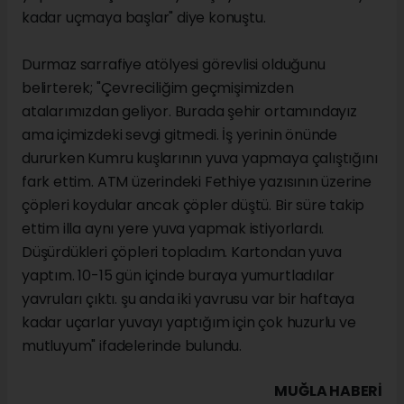
kadar uçmaya başlar" diye konuştu.
Durmaz sarrafiye atölyesi görevlisi olduğunu
belirterek; "Çevreciliğim geçmişimizden
atalarımızdan geliyor. Burada şehir ortamındayız
ama içimizdeki sevgi gitmedi. İş yerinin önünde
dururken Kumru kuşlarının yuva yapmaya çalıştığını
fark ettim. ATM üzerindeki Fethiye yazısının üzerine
çöpleri koydular ancak çöpler düştü. Bir süre takip
ettim illa aynı yere yuva yapmak istiyorlardı.
Düşürdükleri çöpleri topladım. Kartondan yuva
yaptım. 10-15 gün içinde buraya yumurtladılar
yavruları çıktı. şu anda iki yavrusu var bir haftaya
kadar uçarlar yuvayı yaptığım için çok huzurlu ve
mutluyum" ifadelerinde bulundu.
MUĞLA HABERİ