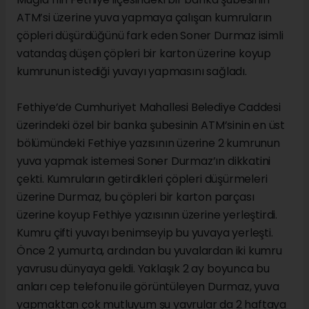
ATM’si üzerine yuva yapmaya çalışan kumruların
çöpleri düşürdüğünü fark eden Soner Durmaz isimli
vatandaş düşen çöpleri bir karton üzerine koyup
kumrunun istediği yuvayı yapmasını sağladı.
Fethiye’de Cumhuriyet Mahallesi Belediye Caddesi
üzerindeki özel bir banka şubesinin ATM’sinin en üst
bölümündeki Fethiye yazısının üzerine 2 kumrunun
yuva yapmak istemesi Soner Durmaz’ın dikkatini
çekti. Kumruların getirdikleri çöpleri düşürmeleri
üzerine Durmaz, bu çöpleri bir karton parçası
üzerine koyup Fethiye yazısının üzerine yerleştirdi.
Kumru çifti yuvayı benimseyip bu yuvaya yerleşti.
Önce 2 yumurta, ardından bu yuvalardan iki kumru
yavrusu dünyaya geldi. Yaklaşık 2 ay boyunca bu
anları cep telefonu ile görüntüleyen Durmaz, yuva
yapmaktan çok mutluyum şu yavrular da 2 haftaya