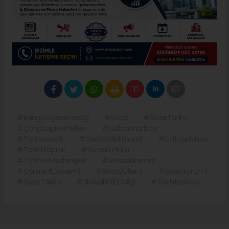
#KangalAğasıKonağı
#Sivas
#SivasTarihi
#ÇarşıbaşıMahallesi
#Nalbantlarbaşı
#TarihiKonak
#OsmanlıMimarisi
#KültürelMiras
#TarihiYapılar
#SivasKültürü
#TarihveMedeniyet
#SivasHaberleri
#OsmanlıDönemi
#SivasBulteni
#SivasTurizmi
#SivasTARİHİ
#SİVASINGECMİŞİ
#TarihteSivas