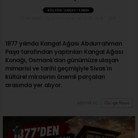
KÜLTÜR-SANAT-TARIH
17.06.2026 - 23:23, Güncelleme: 23.06.2026 - 20:15
1877 yılında Kangal Ağası Abdurrahman
Paşa tarafından yaptırılan Kangal Ağası
Konağı, Osmanlı'dan günümüze ulaşan
mimarisi ve tarihi geçmişiyle Sivas'ın
kültürel mirasının önemli parçaları
arasında yer alıyor.
ABONE OL