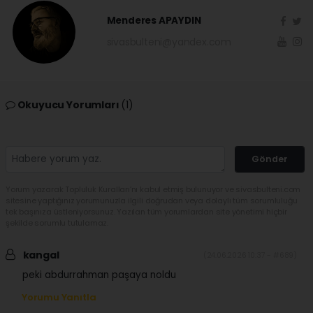
Menderes APAYDIN
sivasbulteni@yandex.com
Okuyucu Yorumları
(1)
Gönder
Yorum yazarak Topluluk Kuralları’nı kabul etmiş bulunuyor ve sivasbulteni.com
sitesine yaptığınız yorumunuzla ilgili doğrudan veya dolaylı tüm sorumluluğu
tek başınıza üstleniyorsunuz. Yazılan tüm yorumlardan site yönetimi hiçbir
şekilde sorumlu tutulamaz.
kangal
(24.06.2026 10:37 - #689)
peki abdurrahman paşaya noldu
Yorumu Yanıtla