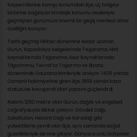
Kayseri illerine komşu konumdaki ilçe, üç bölgeyi
birbirine bağlayan stratejik konumu nedeniyle
geçmişten günümüze önemli bir geçiş merkezi olma
özelliğini koruyor.
Tarihi geçmişi Hititler dönemine kadar uzanan
Gürün, Kapadokya belgelerinde Tegarama, Hitit
kaynaklarında Tagarama, Asur kaynaklarında
Tilgarimmu, Tevrat'ta Togarma ve Bizans
döneminde Gauraina isimleriyle anılıyor. 1408 yılında
Osmanlı hakimiyetine giren ilçe, 1869 yılında kaza
statüsüne kavuşarak idari yapısını güçlendirdi.
Rakımı 1250 metre olan Gürün, dağlık ve engebeli
coğrafyasıyla dikkat çekiyor. Gövdeli Dağı,
Sakaltutan, Hezanlı Dağı ve Karadağ gibi
yükseltilerle çevrili olan ilçe, aynı zamanda doğal
güzellikleriyle de öne çıkıyor. Dünyaca ünlü Gökpınar