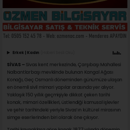
Erkek
|
Kadın
(Haberi Sesli Oku)
SİVAS –
Sivas kent merkezinde, Çarşıbaşı Mahallesi
Nalbantlarbaşı mevkiinde bulunan Kangal Ağası
Konağı, Geç Osmanlı döneminden günümüze ulaşan
en önemli sivil mimari yapılar arasında yer alıyor.
Yaklaşık 150 yıllık geçmişiyle dikkat çeken tarihi
konak, mimari özellikleri, üstlendiği kamusal işlevler
ve şehir tarihindeki yeriyle Sivas’ın kültürel mirasının
simge eserlerinden biri olarak öne çıkıyor.
Tarihi kaynaklara göre konak, 1877 yılında dönemin