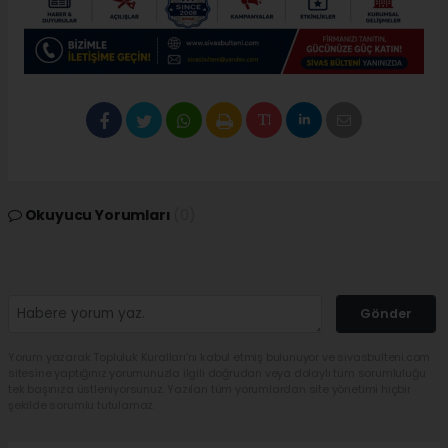
Okuyucu Yorumları
(0)
Gönder
Yorum yazarak Topluluk Kuralları’nı kabul etmiş bulunuyor ve sivasbulteni.com
sitesine yaptığınız yorumunuzla ilgili doğrudan veya dolaylı tüm sorumluluğu
tek başınıza üstleniyorsunuz. Yazılan tüm yorumlardan site yönetimi hiçbir
şekilde sorumlu tutulamaz.