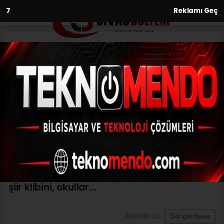
6
Reklamı Geç
Anasayfa
Korona tatili Çanakkale
çalışmalarına engel olamadı
19.03.2020 - 10:08, Güncelleme: 19.03.2020 - 10:08
Sivas'ta Dört Eylül Ortaokulu öğrencileri, 18
Mart Çanakkale Zaferi ve Şehitleri Anma
Günü dolayısı ile hazırlamayı planladıkları
şiir klibini, okullar...
ABONE OL