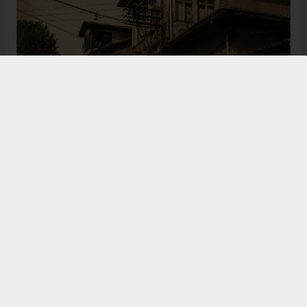
Bugün de tarih meraklılarının, araştırmacıların ve
ziyaretçilerin ilgisini çeken Kangal Ağası Konağı,
Osmanlı’dan Cumhuriyet’e uzanan çok katmanlı
geçmişiyle Sivas’ın köklü tarihine ışık tutmaya
devam ediyor. Şehrin kültürel belleğinde önemli bir
yere sahip olan bu tarihî eser, gelecek nesillere