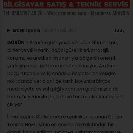
Erkek
|
Kadın
(Haberi Sesli Oku)
GÜRÜN
– Sivas'ın güneyinde yer alan Gürün ilçesi,
binlerce yıllık tarihi, doğal güzellikleri, stratejik
konumu ve üretken insanlarıyla bölgenin önemli
yerleşim merkezleri arasında bulunuyor. Akdeniz,
Doğu Anadolu ve İç Anadolu bölgelerinin kesişim
noktasında yer alan ilçe, tarih boyunca birçok
medeniyete ev sahipliği yaparken günümüzde de
tarım, hayvancılık, ticaret ve turizm alanlarında öne
çıkıyor.
İl merkezine 137 kilometre uzaklıkta bulunan Gürün,
Tohma Havzası'nın en önemli noktalarından biri
olarak kabul ediliyor. Malatya, Kahramanmaraş ve