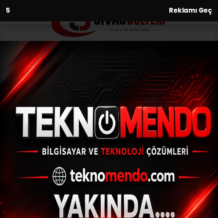
2
Reklamı Geç
Anasayfa
Spor
Konyaspor, Slovenya
kampındaki hazırlıklarına
devam ediyor
SPOR
(İHA) - İhlas Haber Ajansı | 31.07.2024 - 18:00, Güncelleme: 31.07.2024
- 17:54
Konyaspor, Slovenya kampındaki
hazırlıklarına devam ediyor
ABONE OL