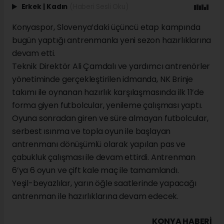
Erkek
|
Kadın
(Haberi Sesli Oku)
Konyaspor, Slovenya’daki üçüncü etap kampında
bugün yaptığı antrenmanla yeni sezon hazırlıklarına
devam etti.
Teknik Direktör Ali Çamdalı ve yardımcı antrenörler
yönetiminde gerçekleştirilen idmanda, NK Brinje
takımı ile oynanan hazırlık karşılaşmasında ilk 11’de
forma giyen futbolcular, yenileme çalışması yaptı.
Oyuna sonradan giren ve süre almayan futbolcular,
serbest ısınma ve topla oyun ile başlayan
antrenmanı dönüşümlü olarak yapılan pas ve
çabukluk çalışması ile devam ettirdi. Antrenman
6’ya 6 oyun ve çift kale maç ile tamamlandı.
Yeşil-beyazlılar, yarın öğle saatlerinde yapacağı
antrenman ile hazırlıklarına devam edecek.
KONYA HABERİ