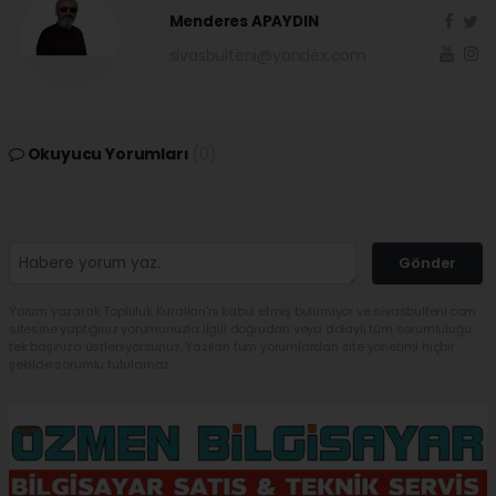
Menderes APAYDIN
sivasbulteni@yandex.com
Okuyucu Yorumları
(0)
Gönder
Yorum yazarak Topluluk Kuralları’nı kabul etmiş bulunuyor ve sivasbulteni.com
sitesine yaptığınız yorumunuzla ilgili doğrudan veya dolaylı tüm sorumluluğu
tek başınıza üstleniyorsunuz. Yazılan tüm yorumlardan site yönetimi hiçbir
şekilde sorumlu tutulamaz.