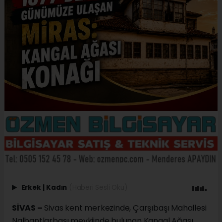
Erkek
|
Kadın
(Haberi Sesli Oku)
SİVAS –
Sivas kent merkezinde, Çarşıbaşı Mahallesi
Nalbantlarbaşı mevkiinde bulunan Kangal Ağası