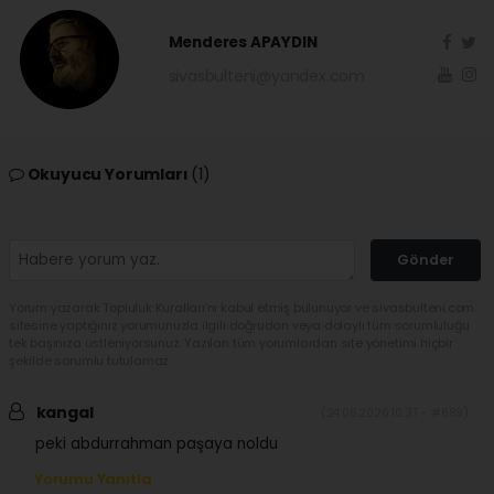
Menderes APAYDIN
sivasbulteni@yandex.com
Okuyucu Yorumları
(1)
Gönder
Yorum yazarak Topluluk Kuralları’nı kabul etmiş bulunuyor ve sivasbulteni.com
sitesine yaptığınız yorumunuzla ilgili doğrudan veya dolaylı tüm sorumluluğu
tek başınıza üstleniyorsunuz. Yazılan tüm yorumlardan site yönetimi hiçbir
şekilde sorumlu tutulamaz.
kangal
(24.06.2026 10:37 - #689)
peki abdurrahman paşaya noldu
Yorumu Yanıtla