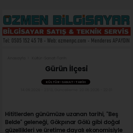
Anasayfa
Kültür-Sanat-Tarih
Gürün İlçesi
KÜLTÜR-SANAT-TARIH
14.06.2026 - 23:13, Güncelleme: 20.06.2026 - 22:01
Hititlerden günümüze uzanan tarihi, "Beş
Belde" geleneği, Gökpınar Gölü gibi doğal
güzellikleri ve üretime dayalı ekonomisiyle