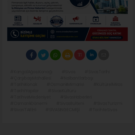
#KangalAğasıKonağı
#Sivas
#SivasTarihi
#ÇarşıbaşıMahallesi
#Nalbantlarbaşı
#TarihiKonak
#OsmanlıMimarisi
#KültürelMiras
#TarihiYapılar
#SivasKültürü
#TarihveMedeniyet
#SivasHaberleri
#OsmanlıDönemi
#SivasBulteni
#SivasTurizmi
#SivasTARİHİ
#SİVASINGECMİŞİ
#TarihteSivas