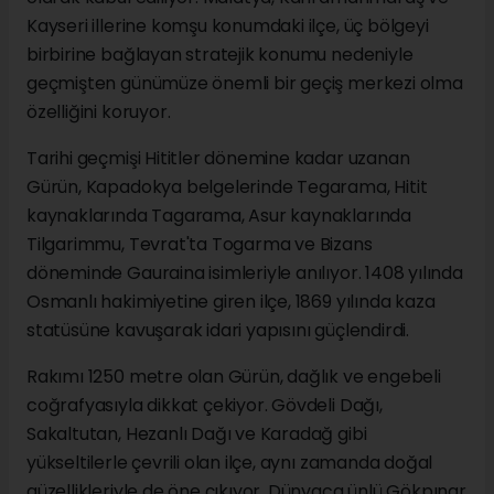
Kayseri illerine komşu konumdaki ilçe, üç bölgeyi
birbirine bağlayan stratejik konumu nedeniyle
geçmişten günümüze önemli bir geçiş merkezi olma
özelliğini koruyor.
Tarihi geçmişi Hititler dönemine kadar uzanan
Gürün, Kapadokya belgelerinde Tegarama, Hitit
kaynaklarında Tagarama, Asur kaynaklarında
Tilgarimmu, Tevrat'ta Togarma ve Bizans
döneminde Gauraina isimleriyle anılıyor. 1408 yılında
Osmanlı hakimiyetine giren ilçe, 1869 yılında kaza
statüsüne kavuşarak idari yapısını güçlendirdi.
Rakımı 1250 metre olan Gürün, dağlık ve engebeli
coğrafyasıyla dikkat çekiyor. Gövdeli Dağı,
Sakaltutan, Hezanlı Dağı ve Karadağ gibi
yükseltilerle çevrili olan ilçe, aynı zamanda doğal
güzellikleriyle de öne çıkıyor. Dünyaca ünlü Gökpınar