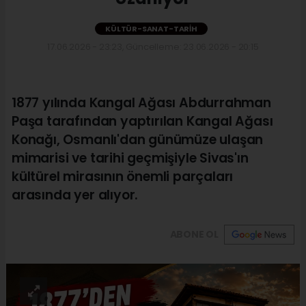
KÜLTÜR-SANAT-TARIH
17.06.2026 - 23:23, Güncelleme: 23.06.2026 - 20:15
1877 yılında Kangal Ağası Abdurrahman
Paşa tarafından yaptırılan Kangal Ağası
Konağı, Osmanlı'dan günümüze ulaşan
mimarisi ve tarihi geçmişiyle Sivas'ın
kültürel mirasının önemli parçaları
arasında yer alıyor.
ABONE OL