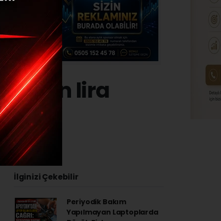
 milyon lira
4 - 16:58
İlginizi Çekebilir
Periyodik Bakım
Yapılmayan Laptoplarda