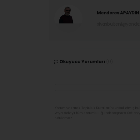
Menderes APAYDIN
sivasbulteni@yand
Okuyucu Yorumları
(0)
Yorum yazarak Topluluk Kuralları’nı kabul etmiş bu
veya dolaylı tüm sorumluluğu tek başınıza üstleni
tutulamaz.