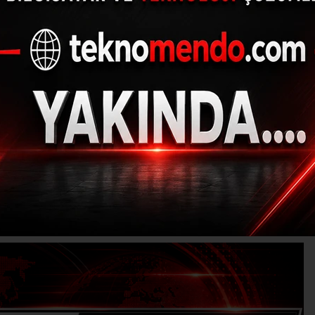
 polis olarak tanıtıp 2
dolandırdılar
(İHA) - İhlas Haber Ajansı | 31.07.2024 - 17:33, Güncelleme: 31.07.202
Ş