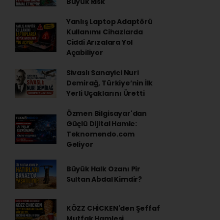
Büyük Risk
Yanlış Laptop Adaptörü
Kullanımı Cihazlarda
Ciddi Arızalara Yol
Açabiliyor
Sivaslı Sanayici Nuri
Demirağ, Türkiye’nin İlk
Yerli Uçaklarını Üretti
Özmen Bilgisayar'dan
Güçlü Dijital Hamle:
Teknomendo.com
Geliyor
Büyük Halk Ozanı Pir
Sultan Abdal Kimdir?
KÖZZ CHİCKEN'den Şeffaf
Mutfak Hamlesi