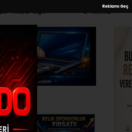
Reklamı Geç
MENÜ
por
Asayiş
Diğer