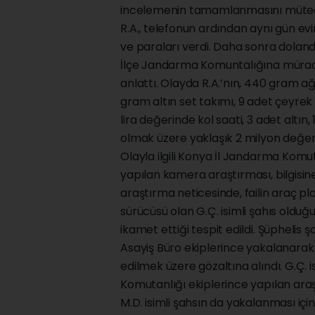
incelemenin tamamlanmasını müteaki
R.A., telefonun ardından aynı gün evi
ve paraları verdi. Daha sonra doland
İlçe Jandarma Komuntalığına müraac
anlattı. Olayda R.A.’nın, 440 gram ağı
gram altın set takımı, 9 adet çeyrek al
lira değerinde kol saati, 3 adet altın,
olmak üzere yaklaşık 2 milyon değeri
Olayla ilgili Konya İl Jandarma Kom
yapılan kamera araştırması, bilgisin
araştırma neticesinde, failin araç plak
sürücüsü olan G.Ç. isimli şahıs olduğu
ikamet ettiği tespit edildi. Şüpheli
Asayiş Büro ekiplerince yakalanarak
edilmek üzere gözaltına alındı. G.Ç. 
Komutanlığı ekiplerince yapılan araş
M.D. isimli şahsın da yakalanması için