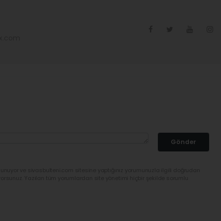
ex.com
Gönder
lunuyor ve sivasbulteni.com sitesine yaptığınız yorumunuzla ilgili doğrudan
yorsunuz. Yazılan tüm yorumlardan site yönetimi hiçbir şekilde sorumlu