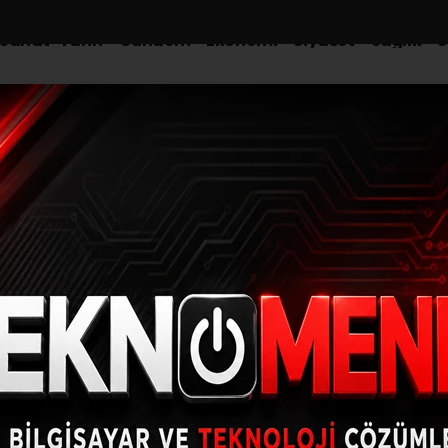
-Sanat-Tarih
Gündem
Ekonomi
Siyaset
Sağlık
S