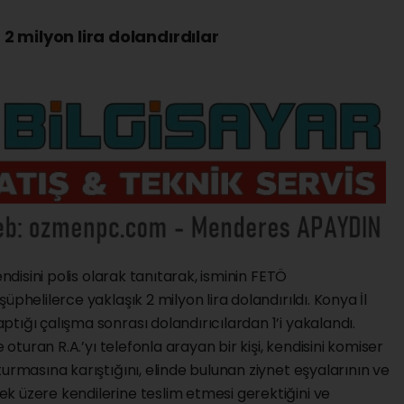
p 2 milyon lira dolandırdılar
endisini polis olarak tanıtarak, isminin FETÖ
phelilerce yaklaşık 2 milyon lira dolandırıldı. Konya İl
tığı çalışma sonrası dolandırıcılardan 1’i yakalandı.
 oturan R.A.’yı telefonla arayan bir kişi, kendisini komiser
urmasına karıştığını, elinde bulunan ziynet eşyalarının ve
k üzere kendilerine teslim etmesi gerektiğini ve