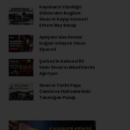
Kayıkların Yüzdüğü
Günlerden Bugüne:
Sivas'ın Kayıp Cenneti
Ethem Bey Barajı
Apaydın'dan Kemal
Doğan'a Hayırlı Olsun
Ziyareti
Çerkez'in Kahvesi 83
Yıldır Sivas'ın Misafirlerini
Ağırlıyor
Sivas'ın Tarihi Paşa
Camisi ve Hafızalardaki
Tandoğan Pasajı