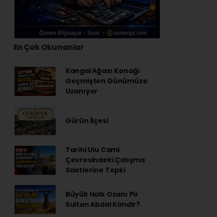
En Çok Okunanlar
Kangal Ağası Konağı
Geçmişten Günümüze
Uzanıyor
Gürün İlçesi
Tarihi Ulu Cami
Çevresindeki Çalışma
Saatlerine Tepki
Büyük Halk Ozanı Pir
Sultan Abdal Kimdir?