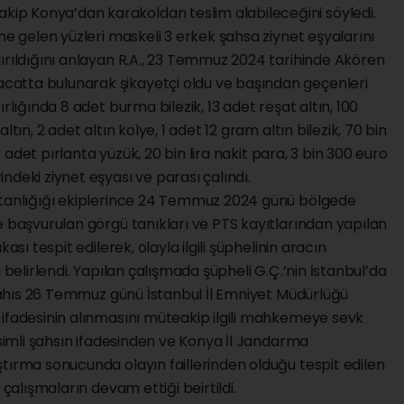
p Konya’dan karakoldan teslim alabileceğini söyledi.
ne gelen yüzleri maskeli 3 erkek şahsa ziynet eşyalarını
ırıldığını anlayan R.A., 23 Temmuz 2024 tarihinde Akören
atta bulunarak şikayetçi oldu ve başından geçenleri
rlığında 8 adet burma bilezik, 13 adet reşat altın, 100
tın, 2 adet altın kolye, 1 adet 12 gram altın bilezik, 70 bin
 1 adet pırlanta yüzük, 20 bin lira nakit para, 3 bin 300 euro
ndeki ziynet eşyası ve parası çalındı.
utanlığığı ekiplerince 24 Temmuz 2024 günü bölgede
e başvurulan görgü tanıkları ve PTS kayıtlarından yapılan
ası tespit edilerek, olayla ilgili şüphelinin aracın
 belirlendi. Yapılan çalışmada şüpheli G.Ç.’nin İstanbul’da
s şahıs 26 Temmuz günü İstanbul İl Emniyet Müdürlüğü
 ifadesinin alınmasını müteakip ilgili mahkemeye sevk
isimli şahsın ifadesinden ve Konya İl Jandarma
tırma sonucunda olayın faillerinden olduğu tespit edilen
 çalışmaların devam ettiği beirtildi.