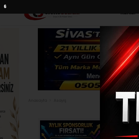
5
Kültür
Anasayfa
Asayiş