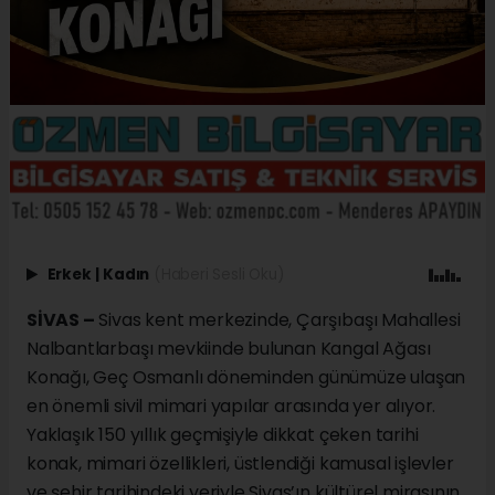
Erkek
|
Kadın
(Haberi Sesli Oku)
SİVAS –
Sivas kent merkezinde, Çarşıbaşı Mahallesi
Nalbantlarbaşı mevkiinde bulunan Kangal Ağası
Konağı, Geç Osmanlı döneminden günümüze ulaşan
en önemli sivil mimari yapılar arasında yer alıyor.
Yaklaşık 150 yıllık geçmişiyle dikkat çeken tarihi
konak, mimari özellikleri, üstlendiği kamusal işlevler
ve şehir tarihindeki yeriyle Sivas’ın kültürel mirasının