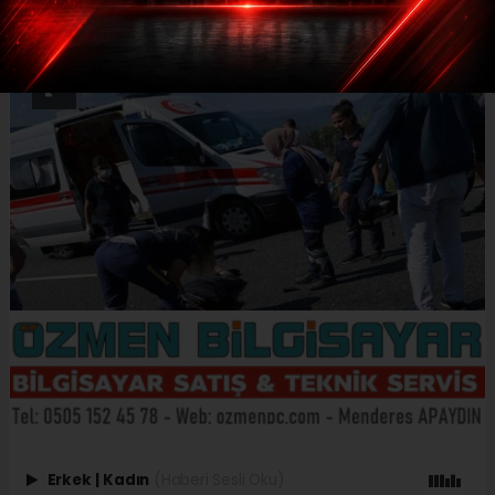
Erkek
|
Kadın
(Haberi Sesli Oku)