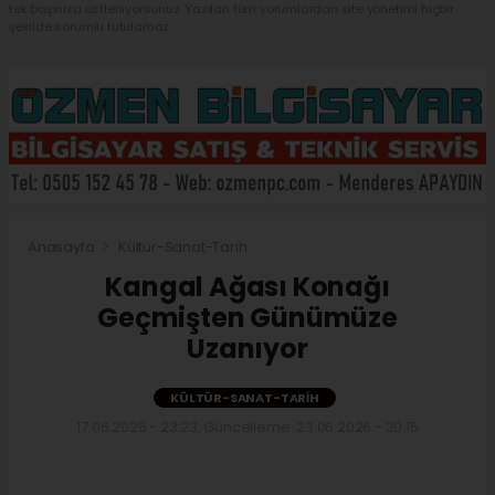
tek başınıza üstleniyorsunuz. Yazılan tüm yorumlardan site yönetimi hiçbir
şekilde sorumlu tutulamaz.
Anasayfa
Kültür-Sanat-Tarih
Kangal Ağası Konağı
Geçmişten Günümüze
Uzanıyor
KÜLTÜR-SANAT-TARIH
17.06.2026 - 23:23, Güncelleme: 23.06.2026 - 20:15