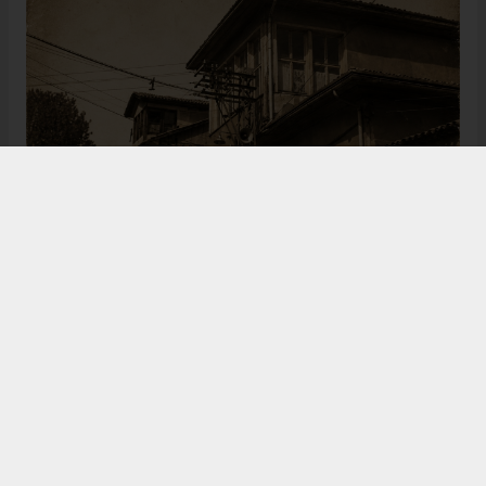
Bugün de tarih meraklılarının, araştırmacıların ve
ziyaretçilerin ilgisini çeken Kangal Ağası Konağı,
Osmanlı’dan Cumhuriyet’e uzanan çok katmanlı
geçmişiyle Sivas’ın köklü tarihine ışık tutmaya