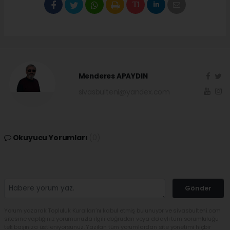
Menderes APAYDIN
sivasbulteni@yandex.com
Okuyucu Yorumları
(0)
Gönder
Yorum yazarak Topluluk Kuralları’nı kabul etmiş bulunuyor ve sivasbulteni.com
sitesine yaptığınız yorumunuzla ilgili doğrudan veya dolaylı tüm sorumluluğu
tek başınıza üstleniyorsunuz. Yazılan tüm yorumlardan site yönetimi hiçbir