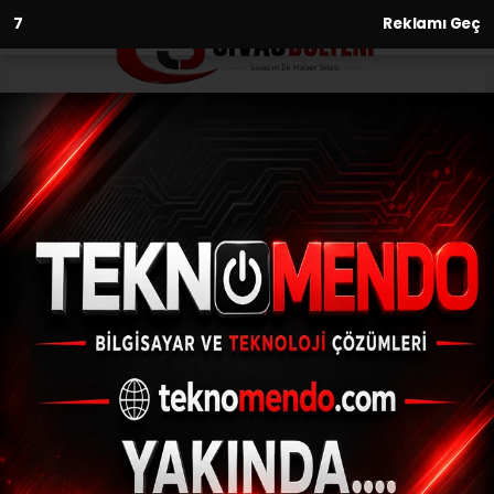
6
Reklamı Geç
Anasayfa
Asayiş
Kaybolan alzheimer hastası
kadını arama çalışmaları
devam ediyor
ASAYIŞ
(İHA) - İhlas Haber Ajansı | 31.07.2024 - 16:35, Güncelleme: 31.07.2024
- 15:58
Kaybolan alzheimer hastası kadını arama
çalışmaları devam ediyor
ABONE OL