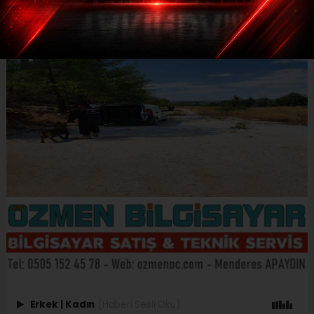
Erkek
|
Kadın
(Haberi Sesli Oku)