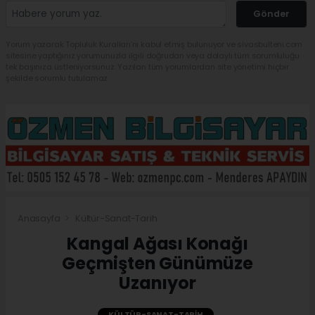
Gönder
Yorum yazarak Topluluk Kuralları’nı kabul etmiş bulunuyor ve sivasbulteni.com
sitesine yaptığınız yorumunuzla ilgili doğrudan veya dolaylı tüm sorumluluğu
tek başınıza üstleniyorsunuz. Yazılan tüm yorumlardan site yönetimi hiçbir
şekilde sorumlu tutulamaz.
Anasayfa
Kültür-Sanat-Tarih
Kangal Ağası Konağı
Geçmişten Günümüze
Uzanıyor
KÜLTÜR-SANAT-TARIH