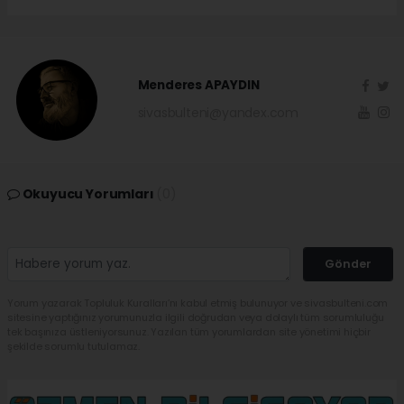
Menderes APAYDIN
sivasbulteni@yandex.com
Okuyucu Yorumları
(0)
Gönder
Yorum yazarak Topluluk Kuralları’nı kabul etmiş bulunuyor ve sivasbulteni.com
sitesine yaptığınız yorumunuzla ilgili doğrudan veya dolaylı tüm sorumluluğu
tek başınıza üstleniyorsunuz. Yazılan tüm yorumlardan site yönetimi hiçbir
şekilde sorumlu tutulamaz.