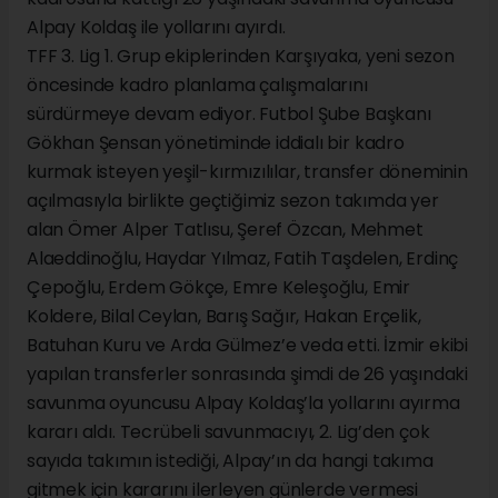
Alpay Koldaş ile yollarını ayırdı.
TFF 3. Lig 1. Grup ekiplerinden Karşıyaka, yeni sezon
öncesinde kadro planlama çalışmalarını
sürdürmeye devam ediyor. Futbol Şube Başkanı
Gökhan Şensan yönetiminde iddialı bir kadro
kurmak isteyen yeşil-kırmızılılar, transfer döneminin
açılmasıyla birlikte geçtiğimiz sezon takımda yer
alan Ömer Alper Tatlısu, Şeref Özcan, Mehmet
Alaeddinoğlu, Haydar Yılmaz, Fatih Taşdelen, Erdinç
Çepoğlu, Erdem Gökçe, Emre Keleşoğlu, Emir
Koldere, Bilal Ceylan, Barış Sağır, Hakan Erçelik,
Batuhan Kuru ve Arda Gülmez’e veda etti. İzmir ekibi
yapılan transferler sonrasında şimdi de 26 yaşındaki
savunma oyuncusu Alpay Koldaş’la yollarını ayırma
kararı aldı. Tecrübeli savunmacıyı, 2. Lig’den çok
sayıda takımın istediği, Alpay’ın da hangi takıma
gitmek için kararını ilerleyen günlerde vermesi