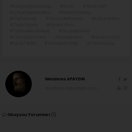
#KangalAğasıKonağı
#Sivas
#SivasTarihi
#ÇarşıbaşıMahallesi
#Nalbantlarbaşı
#TarihiKonak
#OsmanlıMimarisi
#KültürelMiras
#TarihiYapılar
#SivasKültürü
#TarihveMedeniyet
#SivasHaberleri
#OsmanlıDönemi
#SivasBulteni
#SivasTurizmi
#SivasTARİHİ
#SİVASINGECMİŞİ
#TarihteSivas
Menderes APAYDIN
sivasbulteni@yandex.com
Okuyucu Yorumları
(1)