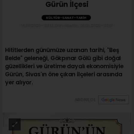
Gürün İlçesi
KÜLTÜR-SANAT-TARIH
14.06.2026 - 23:13, Güncelleme: 20.06.2026 - 22:01
Hititlerden günümüze uzanan tarihi, "Beş
Belde" geleneği, Gökpınar Gölü gibi doğal
güzellikleri ve üretime dayalı ekonomisiyle
Gürün, Sivas'ın öne çıkan ilçeleri arasında
yer alıyor.
ABONE OL