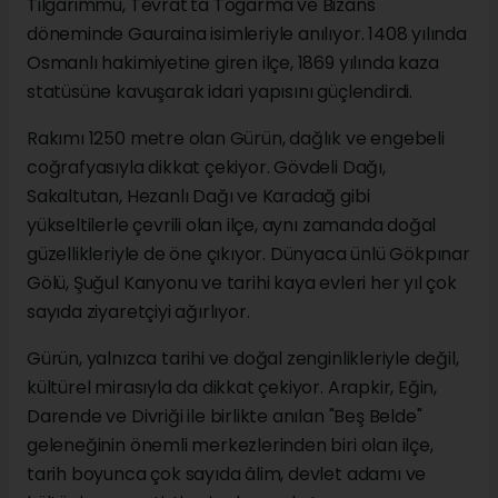
Tilgarimmu, Tevrat'ta Togarma ve Bizans
döneminde Gauraina isimleriyle anılıyor. 1408 yılında
Osmanlı hakimiyetine giren ilçe, 1869 yılında kaza
statüsüne kavuşarak idari yapısını güçlendirdi.
Rakımı 1250 metre olan Gürün, dağlık ve engebeli
coğrafyasıyla dikkat çekiyor. Gövdeli Dağı,
Sakaltutan, Hezanlı Dağı ve Karadağ gibi
yükseltilerle çevrili olan ilçe, aynı zamanda doğal
güzellikleriyle de öne çıkıyor. Dünyaca ünlü Gökpınar
Gölü, Şuğul Kanyonu ve tarihi kaya evleri her yıl çok
sayıda ziyaretçiyi ağırlıyor.
Gürün, yalnızca tarihi ve doğal zenginlikleriyle değil,
kültürel mirasıyla da dikkat çekiyor. Arapkir, Eğin,
Darende ve Divriği ile birlikte anılan "Beş Belde"
geleneğinin önemli merkezlerinden biri olan ilçe,
tarih boyunca çok sayıda âlim, devlet adamı ve