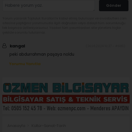
Gönder
Yorum yazarak Topluluk Kuralları’nı kabul etmiş bulunuyor ve sivasbulteni.com
sitesine yaptığınız yorumunuzla ilgili doğrudan veya dolaylı tüm sorumluluğu
tek başınıza üstleniyorsunuz. Yazılan tüm yorumlardan site yönetimi hiçbir
şekilde sorumlu tutulamaz.
kangal
(24.06.2026 10:37 - #689)
peki abdurrahman paşaya noldu
Yorumu Yanıtla
Anasayfa
Kültür-Sanat-Tarih