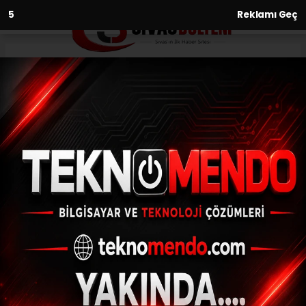
2
Reklamı Geç
Anasayfa
Spor
Karşıyaka’da Alpay Koldaş ile
yollar ayrıldı
SPOR
(İHA) - İhlas Haber Ajansı | 31.07.2024 - 11:03, Güncelleme: 31.07.2024
- 10:45
Karşıyaka’da Alpay Koldaş ile yollar ayrıldı
ABONE OL