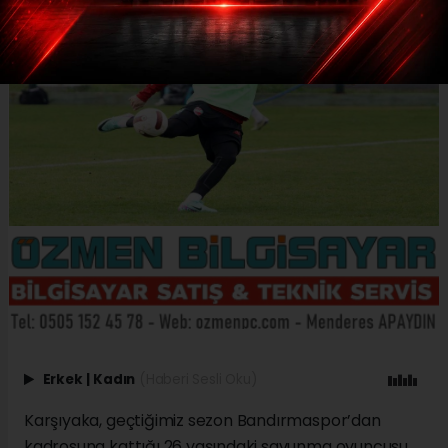
Erkek
|
Kadın
(Haberi Sesli Oku)
Karşıyaka, geçtiğimiz sezon Bandırmaspor’dan
kadrosuna kattığı 26 yaşındaki savunma oyuncusu