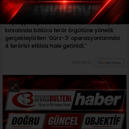
İçişleri Bakanı Yerlikaya: "Şırnak ili
Beytüşşebap kırsalı ve Mardin ili Nusaybin
kırsalında bölücü terör örgütüne yönelik
gerçekleştirilen ’Gürz-3’ operasyonlarında
4 terörist etkisiz hale getirildi."
ABONE OL