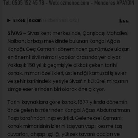
Erkek
|
Kadın
(Haberi Sesli Oku)
SİVAS –
Sivas kent merkezinde, Çarşıbaşı Mahallesi
Nalbantlarbaşı mevkiinde bulunan Kangal Ağası
Konağı, Geç Osmanlı döneminden günümüze ulaşan
en önemli sivil mimari yapılar arasında yer alıyor.
Yaklaşık 150 yıllık geçmişiyle dikkat çeken tarihi
konak, mimari özellikleri, üstlendiği kamusal işlevler
ve şehir tarihindeki yeriyle Sivas’ın kültürel mirasının
simge eserlerinden biri olarak öne çıkıyor.
Tarihi kaynaklara göre konak, 1877 yılında dönemin
önde gelen isimlerinden Kangal Ağası Abdurrahman
Paşa tarafından inşa ettirildi. Geleneksel Osmanlı
konak mimarisinin izlerini taşıyan yapı; kesme taş
duvarları, ahşap işçiliği, yüksek tavanlı odaları ve