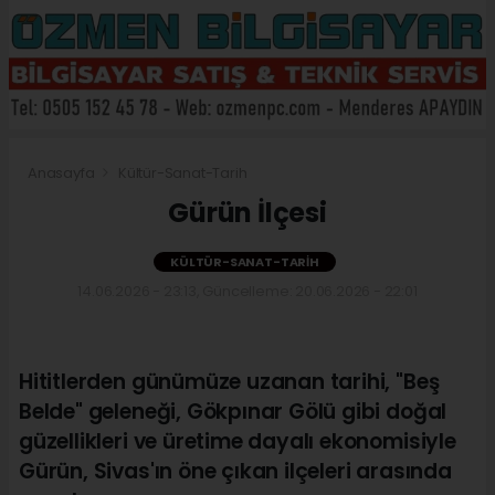
Anasayfa
Kültür-Sanat-Tarih
Gürün İlçesi
KÜLTÜR-SANAT-TARIH
14.06.2026 - 23:13, Güncelleme: 20.06.2026 - 22:01
Hititlerden günümüze uzanan tarihi, "Beş
Belde" geleneği, Gökpınar Gölü gibi doğal
güzellikleri ve üretime dayalı ekonomisiyle
Gürün, Sivas'ın öne çıkan ilçeleri arasında