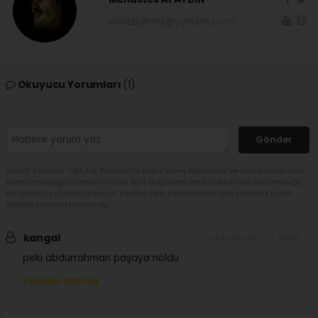
sivasbulteni@yandex.com
Okuyucu Yorumları
(1)
Gönder
Yorum yazarak Topluluk Kuralları’nı kabul etmiş bulunuyor ve sivasbulteni.com
sitesine yaptığınız yorumunuzla ilgili doğrudan veya dolaylı tüm sorumluluğu
tek başınıza üstleniyorsunuz. Yazılan tüm yorumlardan site yönetimi hiçbir
şekilde sorumlu tutulamaz.
kangal
(24.06.2026 10:37 - #689)
peki abdurrahman paşaya noldu
Yorumu Yanıtla