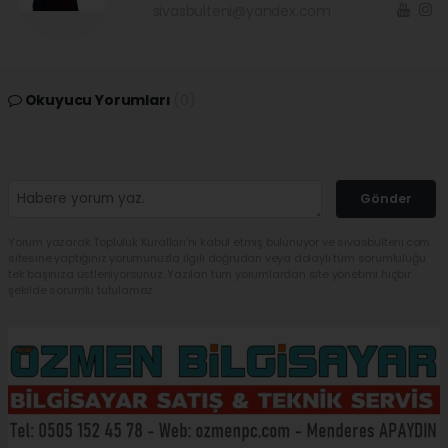
sivasbulteni@yandex.com
Okuyucu Yorumları
(0)
Gönder
Yorum yazarak Topluluk Kuralları’nı kabul etmiş bulunuyor ve sivasbulteni.com
sitesine yaptığınız yorumunuzla ilgili doğrudan veya dolaylı tüm sorumluluğu
tek başınıza üstleniyorsunuz. Yazılan tüm yorumlardan site yönetimi hiçbir
şekilde sorumlu tutulamaz.