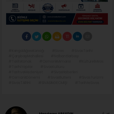
#KangalAğasıKonağı
#Sivas
#SivasTarihi
#ÇarşıbaşıMahallesi
#Nalbantlarbaşı
#TarihiKonak
#OsmanlıMimarisi
#KültürelMiras
#TarihiYapılar
#SivasKültürü
#TarihveMedeniyet
#SivasHaberleri
#OsmanlıDönemi
#SivasBulteni
#SivasTurizmi
#SivasTARİHİ
#SİVASINGECMİŞİ
#TarihteSivas
Menderes APAYDIN