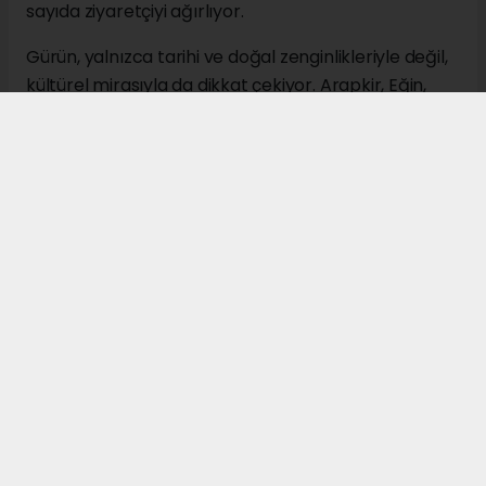
sayıda ziyaretçiyi ağırlıyor.
Gürün, yalnızca tarihi ve doğal zenginlikleriyle değil,
kültürel mirasıyla da dikkat çekiyor. Arapkir, Eğin,
Darende ve Divriği ile birlikte anılan "Beş Belde"
geleneğinin önemli merkezlerinden biri olan ilçe,
tarih boyunca çok sayıda âlim, devlet adamı ve
kültür insanı yetiştirmiş olmasıyla tanınıyor.
Ekonomik açıdan ise Gürün'de tarım ve hayvancılık
önemli bir yer tutuyor. Özellikle elma üretimi,
buğday, arpa ve yem bitkileri yetiştiriciliği ilçenin
başlıca geçim kaynakları arasında bulunuyor.
Büyükbaş ve küçükbaş hayvancılık, süt üretimi ve
alabalık yetiştiriciliği de bölge ekonomisine önemli
katkı sağlıyor.
Tarih boyunca önemli ticaret yolları üzerinde