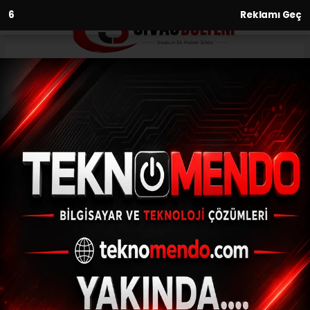
5
Reklamı Geç
Anasayfa
Asayiş
İçişleri Bakanı Yerlikaya:
"Şırnak ili Beytüşşebap kırsalı
ve Mardin ili Nusaybin
kırsalında bölücü terör
örgütüne yönelik
gerçekleştirilen ’Gürz-3’
operasyonlarında 4 terörist
etkisiz hale getirildi."
ASAYIŞ
(İHA) - İhlas Haber Ajansı | 31.07.2024 - 19:02, Güncelleme: 31.07.2024
- 18:35