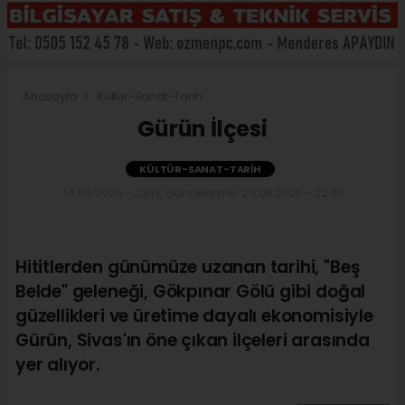
Anasayfa
Kültür-Sanat-Tarih
Gürün İlçesi
KÜLTÜR-SANAT-TARIH
14.06.2026 - 23:13, Güncelleme: 20.06.2026 - 22:01
Hititlerden günümüze uzanan tarihi, "Beş
Belde" geleneği, Gökpınar Gölü gibi doğal
güzellikleri ve üretime dayalı ekonomisiyle
Gürün, Sivas'ın öne çıkan ilçeleri arasında
yer alıyor.