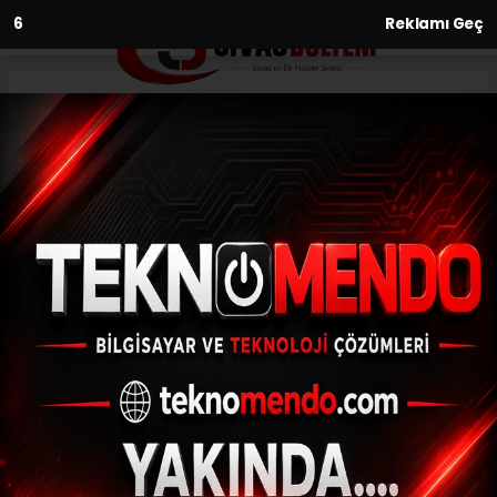
4
Reklamı Geç
Anasayfa
Ekonomi
H-ÜFE yıllık yüzde 77,41 arttı
EKONOMI
(İHA) - İhlas Haber Ajansı | 31.07.2024 - 11:04, Güncelleme: 31.07.2024
- 10:33
H-ÜFE yıllık yüzde 77,41 arttı
ABONE OL