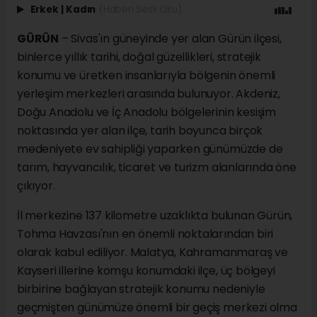
Erkek
|
Kadın
(Haberi Sesli Oku)
GÜRÜN
– Sivas'ın güneyinde yer alan Gürün ilçesi,
binlerce yıllık tarihi, doğal güzellikleri, stratejik
konumu ve üretken insanlarıyla bölgenin önemli
yerleşim merkezleri arasında bulunuyor. Akdeniz,
Doğu Anadolu ve İç Anadolu bölgelerinin kesişim
noktasında yer alan ilçe, tarih boyunca birçok
medeniyete ev sahipliği yaparken günümüzde de
tarım, hayvancılık, ticaret ve turizm alanlarında öne
çıkıyor.
İl merkezine 137 kilometre uzaklıkta bulunan Gürün,
Tohma Havzası'nın en önemli noktalarından biri
olarak kabul ediliyor. Malatya, Kahramanmaraş ve
Kayseri illerine komşu konumdaki ilçe, üç bölgeyi
birbirine bağlayan stratejik konumu nedeniyle
geçmişten günümüze önemli bir geçiş merkezi olma