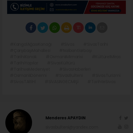
#KangalAğasıKonağı
#Sivas
#SivasTarihi
#ÇarşıbaşıMahallesi
#Nalbantlarbaşı
#TarihiKonak
#OsmanlıMimarisi
#KültürelMiras
#TarihiYapılar
#SivasKültürü
#TarihveMedeniyet
#SivasHaberleri
#OsmanlıDönemi
#SivasBulteni
#SivasTurizmi
#SivasTARİHİ
#SİVASINGECMİŞİ
#TarihteSivas
Menderes APAYDIN
sivasbulteni@yandex.com