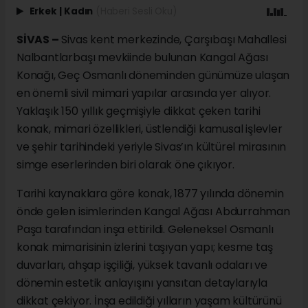
Erkek
|
Kadın
(Haberi Sesli Oku)
SİVAS –
Sivas kent merkezinde, Çarşıbaşı Mahallesi
Nalbantlarbaşı mevkiinde bulunan Kangal Ağası
Konağı, Geç Osmanlı döneminden günümüze ulaşan
en önemli sivil mimari yapılar arasında yer alıyor.
Yaklaşık 150 yıllık geçmişiyle dikkat çeken tarihi
konak, mimari özellikleri, üstlendiği kamusal işlevler
ve şehir tarihindeki yeriyle Sivas’ın kültürel mirasının
simge eserlerinden biri olarak öne çıkıyor.
Tarihi kaynaklara göre konak, 1877 yılında dönemin
önde gelen isimlerinden Kangal Ağası Abdurrahman
Paşa tarafından inşa ettirildi. Geleneksel Osmanlı
konak mimarisinin izlerini taşıyan yapı; kesme taş
duvarları, ahşap işçiliği, yüksek tavanlı odaları ve
dönemin estetik anlayışını yansıtan detaylarıyla
dikkat çekiyor. İnşa edildiği yılların yaşam kültürünü