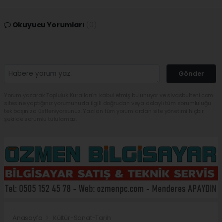
Okuyucu Yorumları
(0)
Gönder
Yorum yazarak Topluluk Kuralları’nı kabul etmiş bulunuyor ve sivasbulteni.com
sitesine yaptığınız yorumunuzla ilgili doğrudan veya dolaylı tüm sorumluluğu
tek başınıza üstleniyorsunuz. Yazılan tüm yorumlardan site yönetimi hiçbir
şekilde sorumlu tutulamaz.
Anasayfa
Kültür-Sanat-Tarih